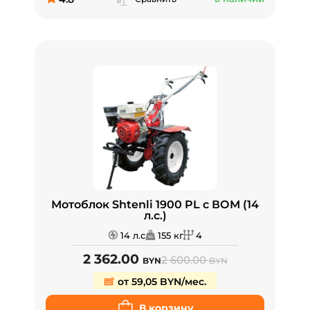
Мотоблок Shtenli 1900 PL с ВОМ (14
л.с.)
14 л.с
155 кг
4
2 362.00
2 600.00
BYN
BYN
от 59,05 BYN/мес.
В корзину