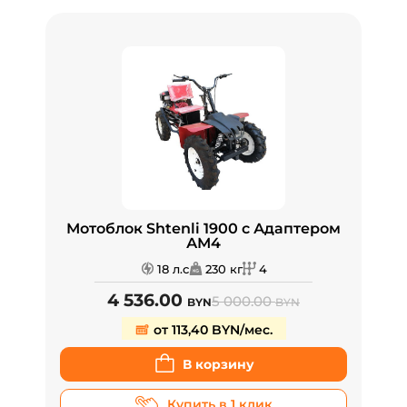
Мотоблок Shtenli 1900 с Адаптером
АМ4
18 л.с
230 кг
4
4 536.00
5 000.00
BYN
BYN
от 113,40 BYN/мес.
В корзину
Купить в 1 клик