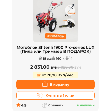
Мотоблок Shtenli 1900 Pro-series LUX
(Пила или Триммер В ПОДАРОК)
18 л.с
160 кг
4
2 831.00
3 029.00
BYN
BYN
от 70,78 BYN/мес.
В корзину
Купить в 1 клик
4.9
в наличии
Сравнить