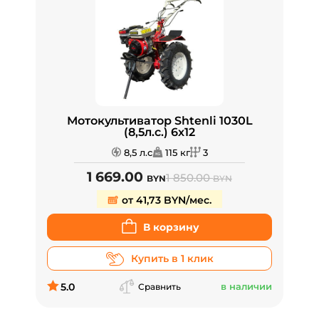
Мотокультиватор Shtenli 1030L
(8,5л.с.) 6х12
8,5 л.с
115 кг
3
1 669.00
1 850.00
BYN
BYN
от 41,73 BYN/мес.
В корзину
Купить в 1 клик
5.0
в наличии
Сравнить