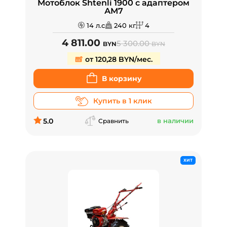
Мотоблок Shtenli 1900 с адаптером
АМ7
14 л.с
240 кг
4
4 811.00
5 300.00
BYN
BYN
от 120,28 BYN/мес.
В корзину
Купить в 1 клик
5.0
в наличии
Сравнить
ХИТ