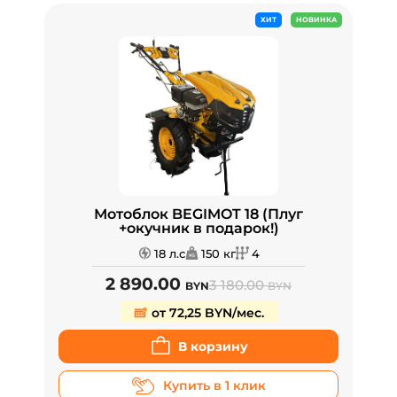
ХИТ
НОВИНКА
Мотоблок BEGIMOT 18 (Плуг
+окучник в подарок!)
18 л.с
150 кг
4
2 890.00
3 180.00
BYN
BYN
от 72,25 BYN/мес.
В корзину
Купить в 1 клик