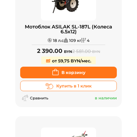
Мотоблок ASILAK SL-187L (Колеса
6.5х12)
18 л.с
109 кг
4
2 390.00
2 581.00
BYN
BYN
от 59,75 BYN/мес.
В корзину
Купить в 1 клик
в наличии
Сравнить