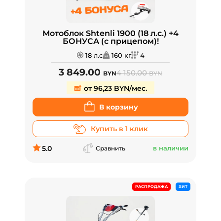
Мотоблок Shtenli 1900 (18 л.с.) +4
БОНУСА (с прицепом)!
18 л.с
160 кг
4
3 849.00
4 150.00
BYN
BYN
от 96,23 BYN/мес.
В корзину
Купить в 1 клик
5.0
в наличии
Сравнить
РАСПРОДАЖА
ХИТ