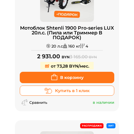
Мотоблок Shtenli 1900 Pro-series LUX
20л.с. (Пила или Триммер В
ПОДАРОК)
20 л.с
160 кг
4
2 931.00
3 165.00
BYN
BYN
от 73,28 BYN/мес.
В корзину
Купить в 1 клик
в наличии
Сравнить
РАСПРОДАЖА
ХИТ