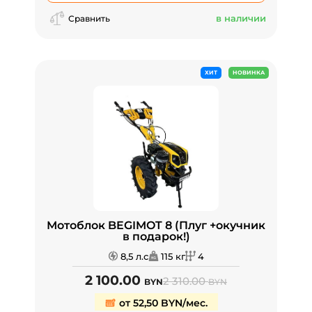
в наличии
Сравнить
ХИТ
НОВИНКА
Мотоблок BEGIMOT 8 (Плуг +окучник
в подарок!)
8,5 л.с
115 кг
4
2 100.00
2 310.00
BYN
BYN
от 52,50 BYN/мес.