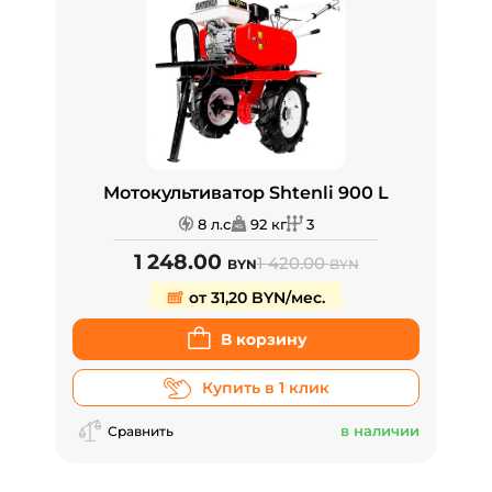
Мотокультиватор Shtenli 900 L
8 л.с
92 кг
3
1 248.00
1 420.00
BYN
BYN
от 31,20 BYN/мес.
В корзину
Купить в 1 клик
в наличии
Сравнить