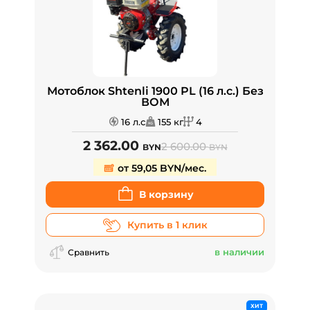
Мотоблок Shtenli 1900 PL (16 л.с.) Без
ВОМ
16 л.с
155 кг
4
2 362.00
2 600.00
BYN
BYN
от 59,05 BYN/мес.
В корзину
Купить в 1 клик
в наличии
Сравнить
ХИТ