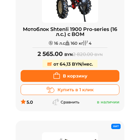
Мотоблок Shtenli 1900 Pro-series (16
л.с.) с ВОМ
16 л.с
160 кг
4
2 565.00
2 820.00
BYN
BYN
от 64,13 BYN/мес.
В корзину
Купить в 1 клик
5.0
в наличии
Сравнить
ХИТ