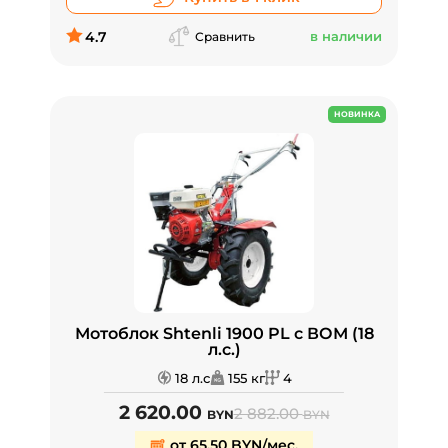
4.7
в наличии
Сравнить
НОВИНКА
Мотоблок Shtenli 1900 PL с ВОМ (18
л.с.)
18 л.с
155 кг
4
2 620.00
2 882.00
BYN
BYN
от 65,50 BYN/мес.