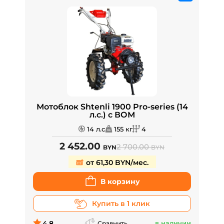
Мотоблок Shtenli 1900 Pro-series (14
л.с.) с ВОМ
14 л.с
155 кг
4
2 452.00
2 700.00
BYN
BYN
от 61,30 BYN/мес.
В корзину
Купить в 1 клик
4.8
в наличии
Сравнить