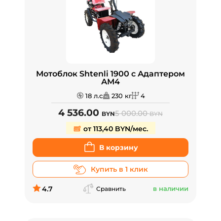
Мотоблок Shtenli 1900 с Адаптером
АМ4
18 л.с
230 кг
4
4 536.00
5 000.00
BYN
BYN
от 113,40 BYN/мес.
В корзину
Купить в 1 клик
4.7
в наличии
Сравнить