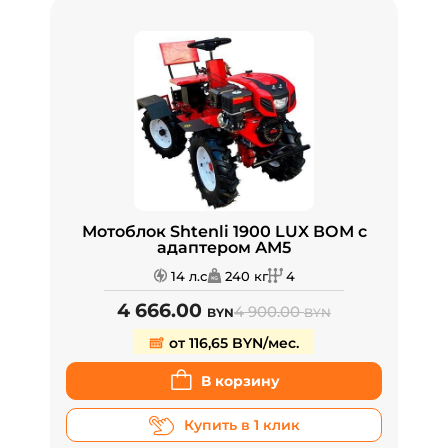
Мотоблок Shtenli 1900 LUX ВОМ с
адаптером АМ5
14 л.с
240 кг
4
4 666.00
4 900.00
BYN
BYN
от 116,65 BYN/мес.
В корзину
Купить в 1 клик