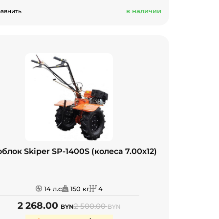
в наличии
авнить
блок Skiper SP-1400S (колеса 7.00x12)
14 л.с
150 кг
4
2 268.00
2 500.00
BYN
BYN