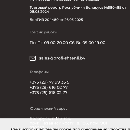
Торговый реестр Республики Беларусь №580485 от
08.05.2024
БелГИЭ 204480 от 26.03.2025
График работы
Пн-Пт 09:00-20:00 Сб-Вс 09:00-19:00
sales@profi-shtenli.by
Телефоны
+375 (29) 77 99 33 9
+375 (29) 616 02 77
+375 (25) 616 02 77
Юридический адрес
Беларусь, г. Минск,
пр-т. Независимости, д. 186, пом. 901
220056
Cайт использует файлы cookie для обеспечения удобства 