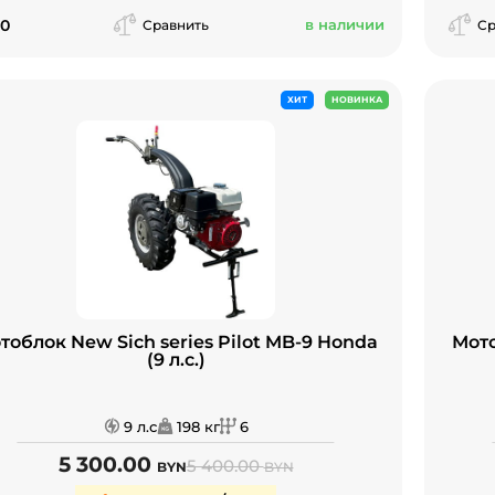
.0
в наличии
Сравнить
Ср
ХИТ
НОВИНКА
тоблок New Sich series Pilot MB-9 Honda
Мото
(9 л.с.)
9 л.с
198 кг
6
5 300.00
5 400.00
BYN
BYN