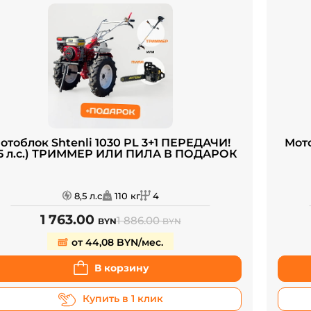
отоблок Shtenli 1030 PL 3+1 ПЕРЕДАЧИ!
Мото
,5 л.с.) ТРИММЕР ИЛИ ПИЛА В ПОДАРОК
8,5 л.с
110 кг
4
1 763.00
1 886.00
BYN
BYN
от 44,08 BYN/мес.
В корзину
Купить в 1 клик