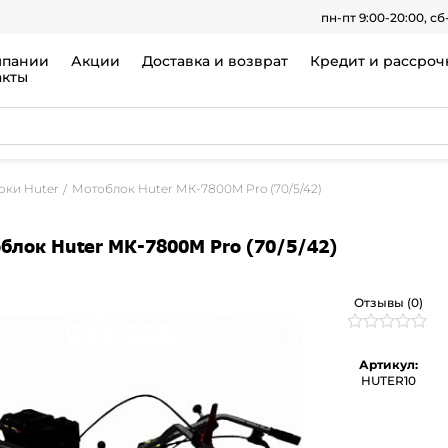
пн-пт 9:00-20:00, сб
мпании
Акции
Доставка и возврат
Кредит и рассроч
акты
оки Huter
Мотоблок Huter МК-7800M Pro (70/5/42)
блок Huter МК-7800M Pro (70/5/42)
Отзывы (0)
Рейтинг
0
0
Артикул:
из
HUTER10
5
на
основе
опроса