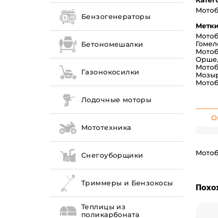
Катег
Мото
Бензогенераторы
Метки
Мотоб
Гомел
Бетономешалки
Мотоб
Орше
Мотоб
Газонокосилки
Мозы
Мотоб
Лодочные моторы
О
Мототехника
Мотоб
Снегоуборщики
Триммеры и Бензокосы
Похо
Теплицы из
поликарбоната