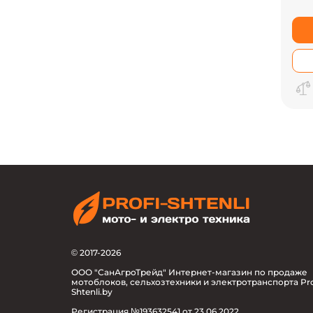
© 2017-2026
ООО "СанАгроТрейд" Интернет-магазин по продаже
мотоблоков, сельхозтехники и электротранспорта Pro
Shtenli.by
Регистрация №193632541 от 23.06.2022