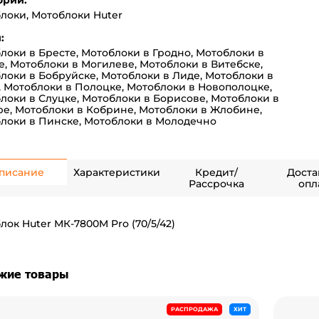
ории:
блоки
,
Мотоблоки Huter
:
локи в Бресте
,
Мотоблоки в Гродно
,
Мотоблоки в
е
,
Мотоблоки в Могилеве
,
Мотоблоки в Витебске
,
локи в Бобруйске
,
Мотоблоки в Лиде
,
Мотоблоки в
,
Мотоблоки в Полоцке
,
Мотоблоки в Новополоцке
,
локи в Слуцке
,
Мотоблоки в Борисове
,
Мотоблоки в
ре
,
Мотоблоки в Кобрине
,
Мотоблоки в Жлобине
,
локи в Пинске
,
Мотоблоки в Молодечно
писание
Характеристики
Кредит/
Доста
Рассрочка
опл
лок Huter МК-7800M Pro (70/5/42)
жие товары
РАСПРОДАЖА
ХИТ