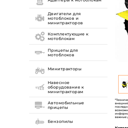
Адаптеры к мотоблокам
Двигатели для
мотоблоков и
минитракторов
Комплектующие к
мотоблокам
Прицепы для
мотоблоков
Минитракторы
Навесное
оборудование к
минитракторам
*Технич
Автомобильные
внешний
последн
прицепы
возможн
информа
важные 
Бензопилы