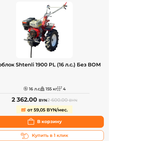
блок Shtenli 1900 PL (16 л.с.) Без ВОМ
16 л.с
155 кг
4
2 362.00
2 600.00
BYN
BYN
от 59,05 BYN/мес.
В корзину
Купить в 1 клик