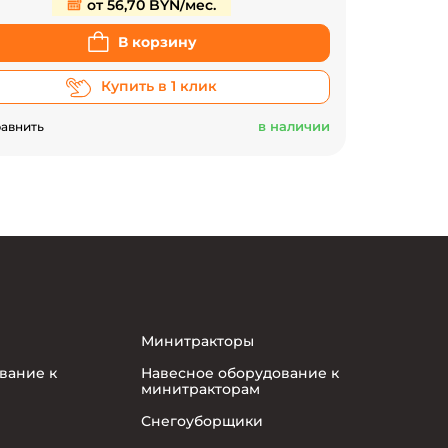
от 56,70 BYN/мес.
В корзину
Купить в 1 клик
в наличии
авнить
Минитракторы
вание к
Навесное оборудование к
минитракторам
Снегоуборщики