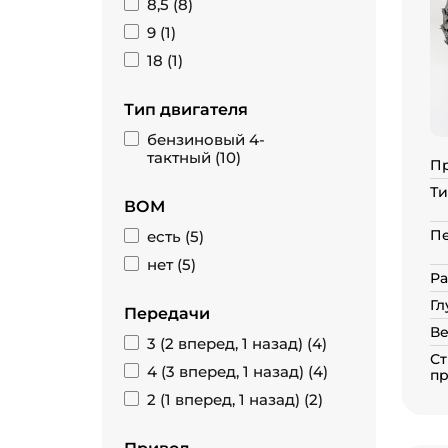
8,5 (
8
)
9 (
1
)
18 (
1
)
Тип двигателя
бензиновый 4-
тактный (
10
)
П
Ти
ВОМ
П
есть (
5
)
нет (
5
)
Ра
Гл
Передачи
Ве
3 (2 вперед, 1 назад) (
4
)
Ст
4 (3 вперед, 1 назад) (
4
)
пр
2 (1 вперед, 1 назад) (
2
)