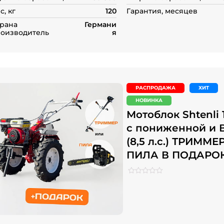
с, кг
120
Гарантия, месяцев
рана
Германи
оизводитель
я
РАСПРОДАЖА
ХИТ
НОВИНКА
Мотоблок Shtenli 
с пониженной и
(8,5 л.с.) ТРИММЕ
ПИЛА В ПОДАРО
Рейтинг
0
0
из
5
на
основе
опроса