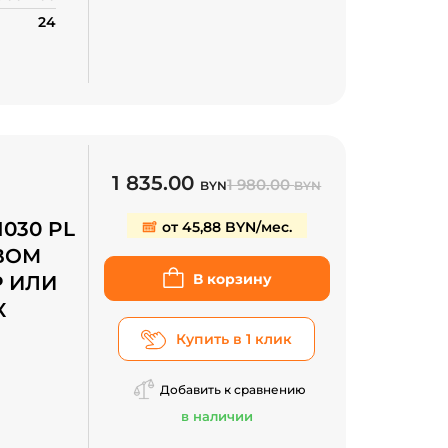
24
1 835.00
1 980.00
BYN
BYN
1030 PL
от 45,88 BYN/мес.
 ВОМ
В корзину
Р ИЛИ
К
Купить в 1 клик
Добавить к сравнению
в наличии