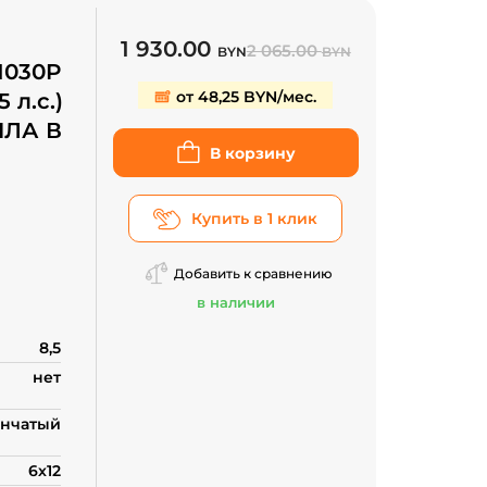
1 930.00
2 065.00
BYN
BYN
1030P
от 48,25 BYN/мес.
 л.с.)
ИЛА В
В корзину
Купить в 1 клик
проса
Добавить к сравнению
в наличии
8,5
нет
нчатый
6х12