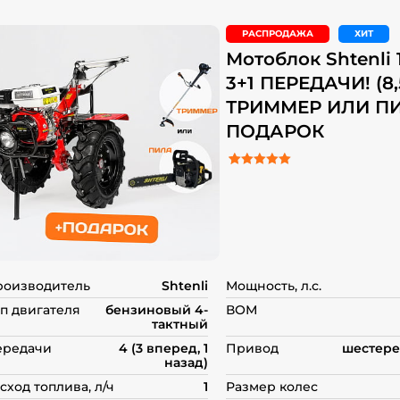
РАСПРОДАЖА
ХИТ
Мотоблок Shtenli 
3+1 ПЕРЕДАЧИ! (8,5
ТРИММЕР ИЛИ П
ПОДАРОК
5.00
Рейтинг
5
из 5 на основе о
пользователей
роизводитель
Shtenli
Мощность, л.с.
п двигателя
бензиновый 4-
ВОМ
тактный
ередачи
4 (3 вперед, 1
Привод
шестере
назад)
сход топлива, л/ч
1
Размер колес