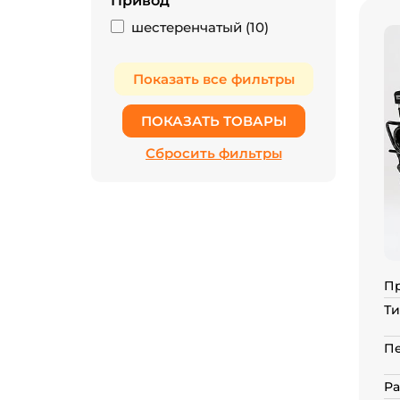
Привод
шестеренчатый (
10
)
П
Ти
П
Ра