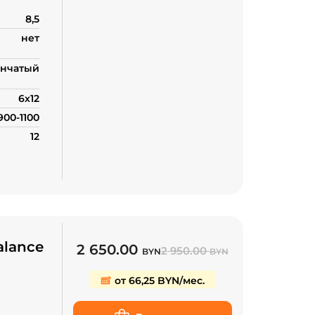
8,5
нет
нчатый
6х12
900-1100
12
alance
2 650.00
2 950.00
BYN
BYN
от 66,25 BYN/мес.