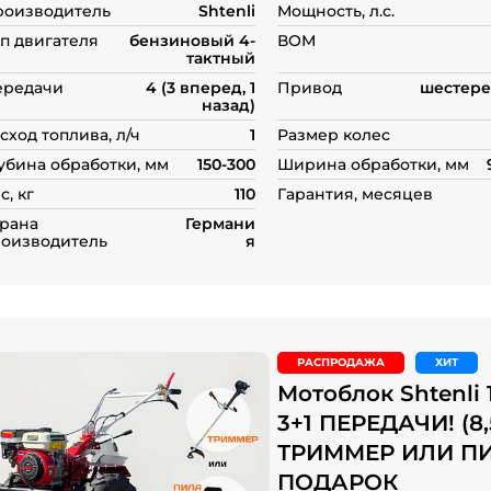
роизводитель
Shtenli
Мощность, л.с.
пользователей
п двигателя
бензиновый 4-
ВОМ
тактный
ередачи
4 (3 вперед, 1
Привод
шестере
назад)
сход топлива, л/ч
1
Размер колес
убина обработки, мм
150-300
Ширина обработки, мм
с, кг
110
Гарантия, месяцев
рана
Германи
оизводитель
я
РАСПРОДАЖА
ХИТ
Мотоблок Shtenli 
3+1 ПЕРЕДАЧИ! (8,5
ТРИММЕР ИЛИ П
ПОДАРОК