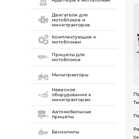
Адаптеры к мотоблокам
Двигатели для
мотоблоков и
минитракторов
Комплектующие к
мотоблокам
Прицепы для
мотоблоков
Минитракторы
Навесное
П
оборудование к
минитракторам
Ти
Автомобильные
П
прицепы
Ра
Бензопилы
Гл