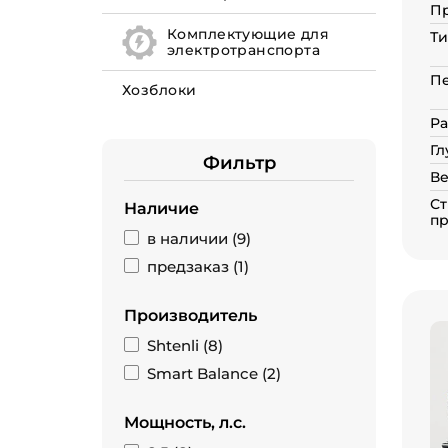
П
Комплектующие для
Ти
электротранспорта
П
Хозблоки
Ра
Гл
Фильтр
Ве
Ст
Наличие
пр
в наличии (
9
)
предзаказ (
1
)
Производитель
Shtenli (
8
)
Smart Balance (
2
)
Мощность, л.с.