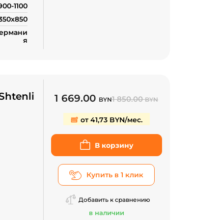
900-1100
350x850
Германи
я
Shtenli
1 669.00
1 850.00
BYN
BYN
от 41,73 BYN/мес.
проса
В корзину
Купить в 1 клик
Добавить к сравнению
в наличии