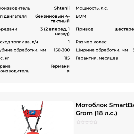
роизводитель
Shtenli
Мощность, л.с.
п двигателя
бензиновый 4-
ВОМ
тактный
ередачи
3 (2 вперед, 1
Привод
шестере
назад)
сход топлива, л/ч
1
Размер колес
убина обработки, мм
150-300
Ширина обработки, мм
с, кг
115
Гарантия, месяцев
рана
Германи
оизводитель
я
Мотоблок SmartB
Grom (18 л.с.)
Рейтинг
0
0