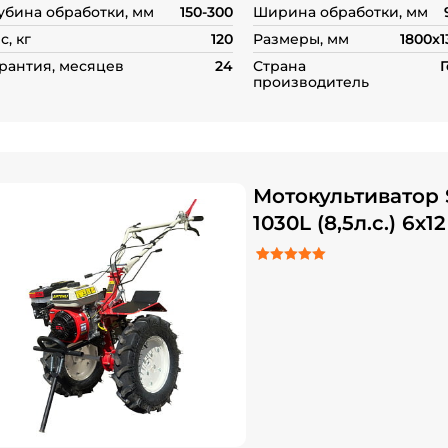
убина обработки, мм
150-300
Ширина обработки, мм
с, кг
120
Размеры, мм
1800x1
рантия, месяцев
24
Страна
производитель
Мотокультиватор 
1030L (8,5л.с.) 6х12
5.00
Рейтинг
7
из 5 на основе о
пользователей