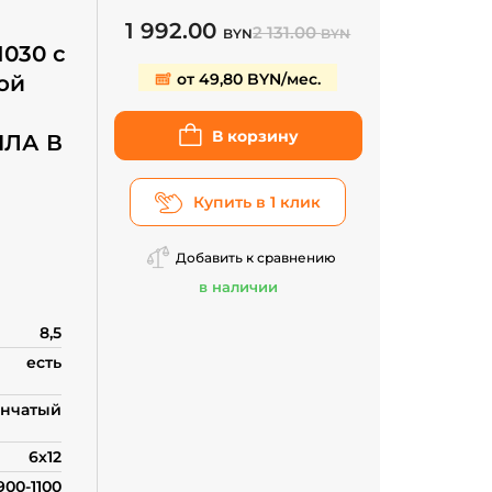
1 992.00
2 131.00
BYN
BYN
1030 с
от 49,80 BYN/мес.
ой
В корзину
ИЛА В
Купить в 1 клик
проса
Добавить к сравнению
в наличии
8,5
есть
нчатый
6х12
900-1100