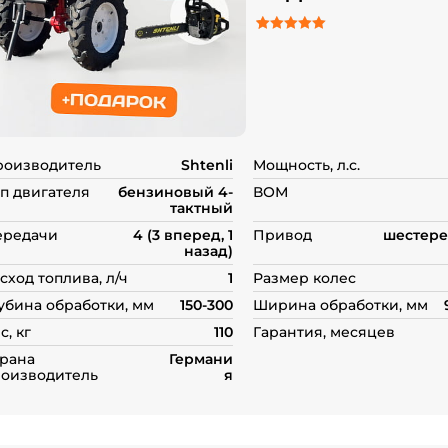
5.00
Рейтинг
2
из 5 на основе о
пользователей
роизводитель
Shtenli
Мощность, л.с.
п двигателя
бензиновый 4-
ВОМ
тактный
ередачи
4 (3 вперед, 1
Привод
шестере
назад)
сход топлива, л/ч
1
Размер колес
убина обработки, мм
150-300
Ширина обработки, мм
с, кг
110
Гарантия, месяцев
рана
Германи
оизводитель
я