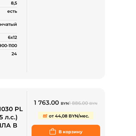
8,5
есть
нчатый
6х12
900-1100
24
1 763.00
1 886.00
BYN
BYN
1030 PL
от 44,08 BYN/мес.
 л.с.)
ИЛА В
В корзину