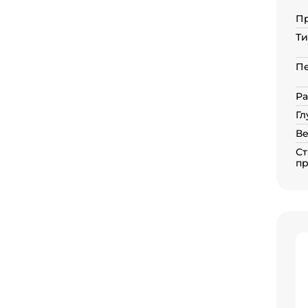
П
Ти
П
Ра
Гл
Ве
Ст
пр