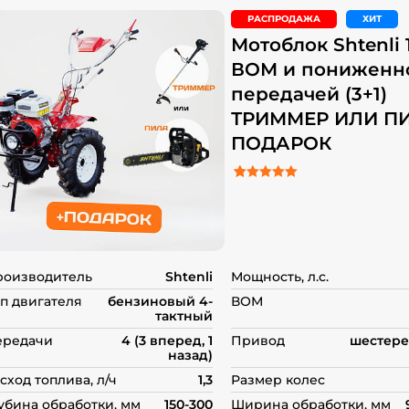
РАСПРОДАЖА
ХИТ
Мотоблок Shtenli 
ВОМ и пониженн
передачей (3+1)
ТРИММЕР ИЛИ П
ПОДАРОК
5.00
Рейтинг
10
из 5 на основе о
пользователей
роизводитель
Shtenli
Мощность, л.с.
п двигателя
бензиновый 4-
ВОМ
тактный
ередачи
4 (3 вперед, 1
Привод
шестере
назад)
сход топлива, л/ч
1,3
Размер колес
убина обработки, мм
150-300
Ширина обработки, мм