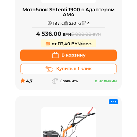
Мотоблок Shtenli 1900 с Адаптером
АМ4
18 л.с
230 кг
4
4 536.00
5 000.00
BYN
BYN
от 113,40 BYN/мес.
В корзину
Купить в 1 клик
4.7
в наличии
Сравнить
ХИТ