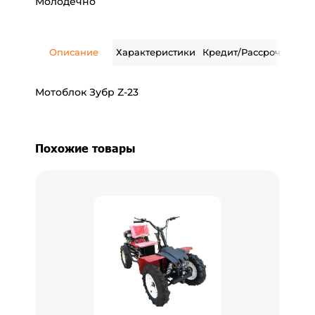
Молодечно
Описание
Характеристики
Кредит/Рассрочка
Дос
Мотоблок Зубр Z-23
Похожие товары