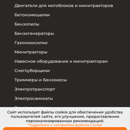
Двигатели для мотоблоков и минитракторов
Бетономешалки
Бензопилы
Бензогенераторы
Газонокосилки
Минитракторы
Навесное оборудование к минитракторам
Снегоуборщики
Триммеры и Бензокосы
Электротранспорт
Электросамокаты
Электроскутеры
Cайт использует файлы cookie для обеспечения удобства
пользователей сайта, его улучшения, предоставления
Электровелосипеды
персонализированных рекомендаций.
Подробнее о настройках
файлов Cookie
Комплектующие для электротранспорта