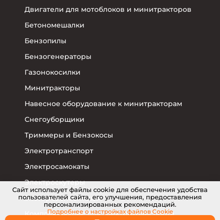
Двигатели для мотоблоков и минитракторов
Бетономешалки
Бензопилы
Бензогенераторы
Газонокосилки
Минитракторы
Навесное оборудование к минитракторам
Снегоуборщики
Триммеры и Бензокосы
Электротранспорт
Электросамокаты
Электроскутеры
Cайт использует файлы cookie для обеспечения удобства
пользователей сайта, его улучшения, предоставления
Электровелосипеды
персонализированных рекомендаций.
Подробнее о настройках
файлов Cookie
Комплектующие для электротранспорта