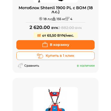
Мотоблок Shtenli 1900 PL с ВОМ (18
л.с.)
18 л.с
155 кг
4
2 620.00
2 882.00
BYN
BYN
от 65,50 BYN/мес.
В корзину
Купить в 1 клик
в наличии
Сравнить