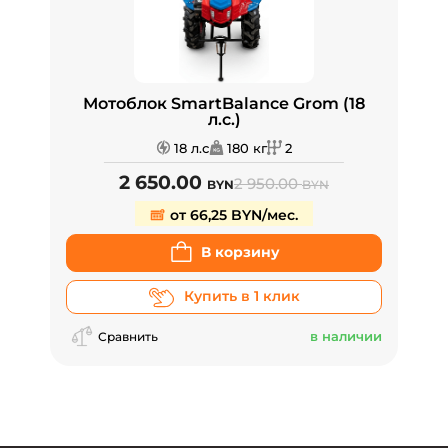
Мотоблок SmartBalance Grom (18
л.с.)
18 л.с
180 кг
2
2 650.00
2 950.00
BYN
BYN
от 66,25 BYN/мес.
В корзину
Купить в 1 клик
в наличии
Сравнить