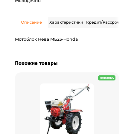
Молодечно
Описание
Характеристики
Кредит/Рассрочка
Дос
Мотоблок Нева МБ23-Honda
Похожие товары
НОВИНКА