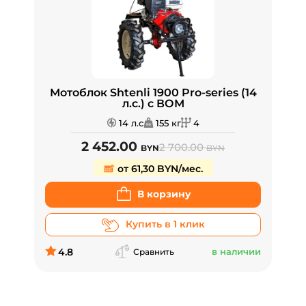
Мотоблок Shtenli 1900 Pro-series (14
л.с.) с ВОМ
14 л.с
155 кг
4
2 452.00
2 700.00
BYN
BYN
от 61,30 BYN/мес.
В корзину
Купить в 1 клик
4.8
в наличии
Сравнить