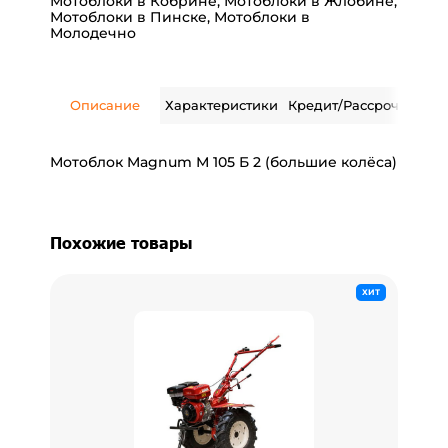
Мотоблоки в Кобрине
,
Мотоблоки в Жлобине
,
Мотоблоки в Пинске
,
Мотоблоки в
Молодечно
Описание
Характеристики
Кредит/Рассрочка
Дос
Мотоблок Magnum М 105 Б 2 (большие колёса)
Похожие товары
ХИТ