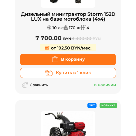
Дизельный минитрактор Storm 152D
LUX на базе мотоблока (4x4)
10 л.с
170 кг
4
7 700.00
8 300.00
BYN
BYN
от 192,50 BYN/мес.
В корзину
Купить в 1 клик
в наличии
Сравнить
ХИТ
НОВИНКА