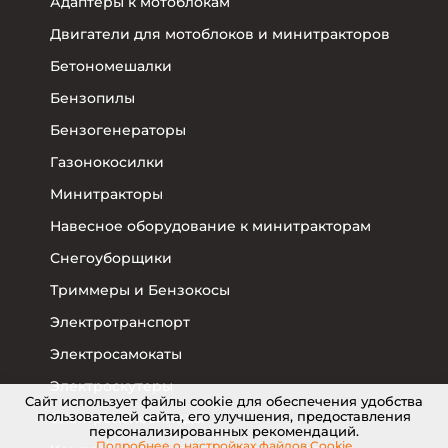
Адаптеры к мотоблокам
Двигатели для мотоблоков и минитракторов
Бетономешалки
Бензопилы
Бензогенераторы
Газонокосилки
Минитракторы
Навесное оборудование к минитракторам
Снегоуборщики
Триммеры и Бензокосы
Электротранспорт
Электросамокаты
Электроскутеры
Cайт использует файлы cookie для обеспечения удобства
пользователей сайта, его улучшения, предоставления
Электровелосипеды
персонализированных рекомендаций.
Подробнее о настройках
файлов Cookie