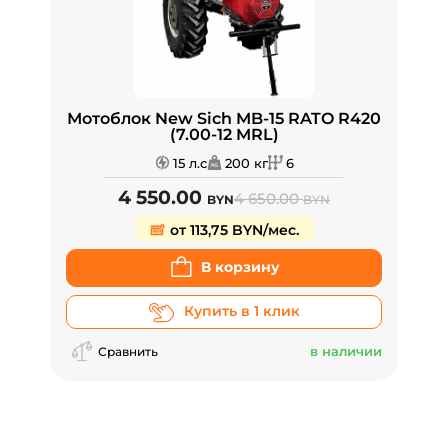
Мотоблок New Sich MB-15 RATO R420
(7.00-12 MRL)
15 л.с
200 кг
6
4 550.00
4 650.00
BYN
BYN
от 113,75 BYN/мес.
В корзину
Купить в 1 клик
в наличии
Сравнить