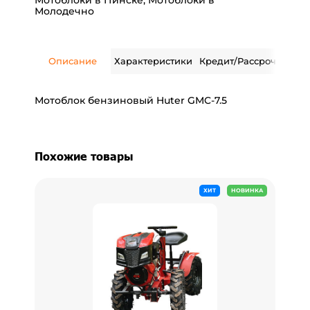
Мотоблоки в Пинске
,
Мотоблоки в
Молодечно
Описание
Характеристики
Кредит/Рассрочка
Дос
Мотоблок бензиновый Huter GMC-7.5
Похожие товары
ХИТ
НОВИНКА