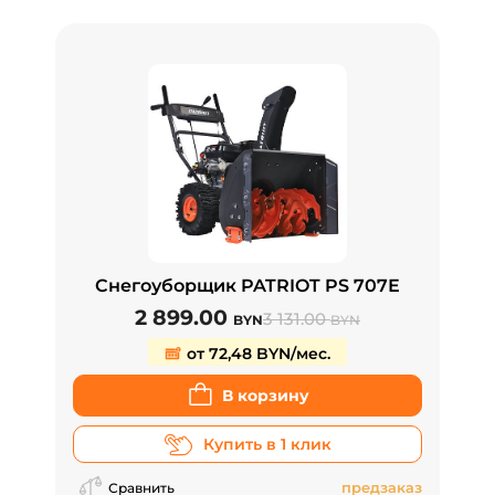
Снегоуборщик PATRIOT PS 707Е
2 899.00
3 131.00
BYN
BYN
от 72,48 BYN/мес.
В корзину
Купить в 1 клик
предзаказ
Сравнить