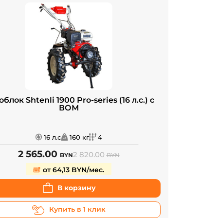
блок Shtenli 1900 Pro-series (16 л.с.) с
ВОМ
16 л.с
160 кг
4
2 565.00
2 820.00
BYN
BYN
от 64,13 BYN/мес.
В корзину
Купить в 1 клик