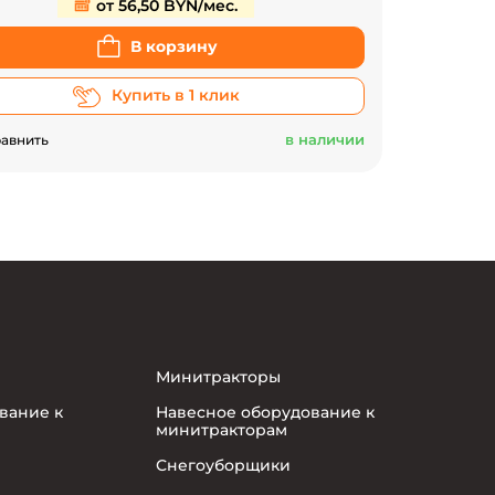
от 56,50 BYN/мес.
В корзину
Купить в 1 клик
в наличии
авнить
Минитракторы
вание к
Навесное оборудование к
минитракторам
Снегоуборщики