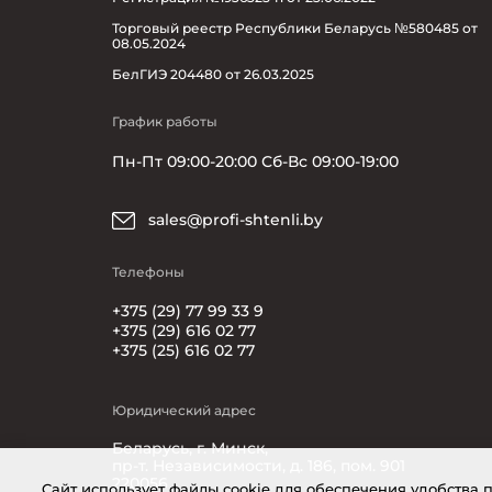
Торговый реестр Республики Беларусь №580485 от
08.05.2024
БелГИЭ 204480 от 26.03.2025
График работы
Пн-Пт 09:00-20:00 Сб-Вс 09:00-19:00
sales@profi-shtenli.by
Телефоны
+375 (29) 77 99 33 9
+375 (29) 616 02 77
+375 (25) 616 02 77
Юридический адрес
Беларусь, г. Минск,
пр-т. Независимости, д. 186, пом. 901
220056
Cайт использует файлы cookie для обеспечения удобства 