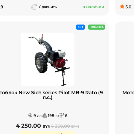
.9
в наличии
5.0
Сравнить
ХИТ
НОВИНКА
облок New Sich series Pilot MB-9 Rato (9
Мото
л.с.)
9 л.с
198 кг
6
4 250.00
4 350.00
BYN
BYN