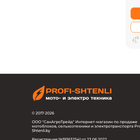
© 2017-2026
ООО "СанАгроТрейд" Интернет-магазин по продаже
мотоблоков, сельхозтехники и электротранспорта Pro
Shtenli.by
Регистрация №193632541 от 23.06.2022