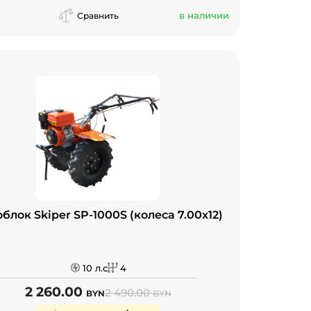
в наличии
Сравнить
блок Skiper SP-1000S (колеса 7.00x12)
10 л.с
4
2 260.00
2 490.00
BYN
BYN