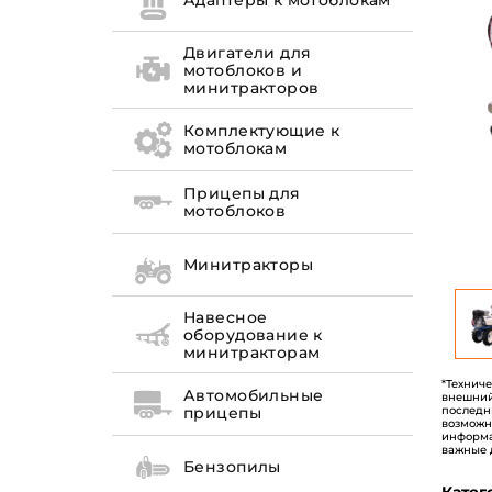
Адаптеры к мотоблокам
Двигатели для
мотоблоков и
минитракторов
Комплектующие к
мотоблокам
Прицепы для
мотоблоков
Минитракторы
Навесное
оборудование к
минитракторам
*Технич
Автомобильные
внешний
последн
прицепы
возможн
информа
важные 
Бензопилы