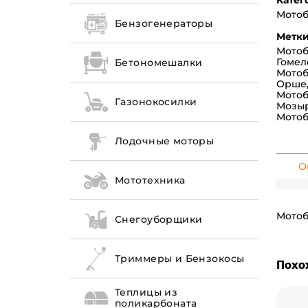
Катег
Мото
Бензогенераторы
Метки
Мотоб
Гомел
Бетономешалки
Мотоб
Орше
Мотоб
Газонокосилки
Мозы
Мотоб
Лодочные моторы
О
Мототехника
Мотоб
Снегоуборщики
Триммеры и Бензокосы
Похо
Теплицы из
поликарбоната