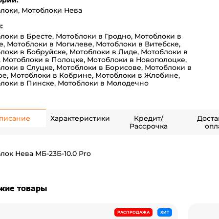
ории:
блоки
,
Мотоблоки Нева
:
локи в Бресте
,
Мотоблоки в Гродно
,
Мотоблоки в
е
,
Мотоблоки в Могилеве
,
Мотоблоки в Витебске
,
локи в Бобруйске
,
Мотоблоки в Лиде
,
Мотоблоки в
,
Мотоблоки в Полоцке
,
Мотоблоки в Новополоцке
,
локи в Слуцке
,
Мотоблоки в Борисове
,
Мотоблоки в
ре
,
Мотоблоки в Кобрине
,
Мотоблоки в Жлобине
,
локи в Пинске
,
Мотоблоки в Молодечно
писание
Характеристики
Кредит/
Доста
Рассрочка
опл
лок Нева МБ-23Б-10.0 Pro
жие товары
РАСПРОДАЖА
ХИТ