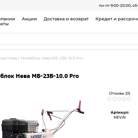
пн-пт 9:00-20:00, сб
мпании
Акции
Доставка и возврат
Кредит и рассроч
акты
оки Нева
Мотоблок Нева МБ-23Б-10.0 Pro
блок Нева МБ-23Б-10.0 Pro
Отзывы (0)
Рейтинг
0
0
Артикул:
из
NEVA1
5
на
основе
опроса