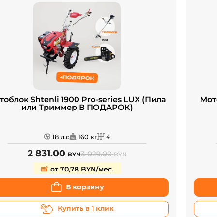
тоблок Shtenli 1900 Pro-series LUX (Пила
Мото
или Триммер В ПОДАРОК)
18 л.с
160 кг
4
2 831.00
3 029.00
BYN
BYN
от 70,78 BYN/мес.
В корзину
Купить в 1 клик