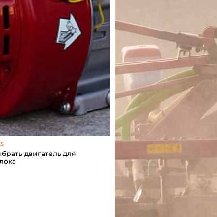
25
ыбрать двигатель для
лока