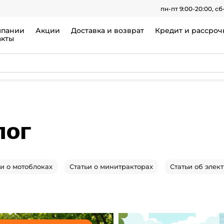
пн-пт 9:00-20:00, сб
мпании
Акции
Доставка и возврат
Кредит и рассроч
акты
лог
ьи о мотоблоках
Статьи о минитракторах
Статьи об элек