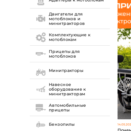
Адаптеры к мотоблокам
Двигатели для
мотоблоков и
минитракторов
Комплектующие к
мотоблокам
Прицепы для
мотоблоков
Минитракторы
Навесное
оборудование к
минитракторам
Автомобильные
прицепы
Бензопилы
14.05.20
Почем