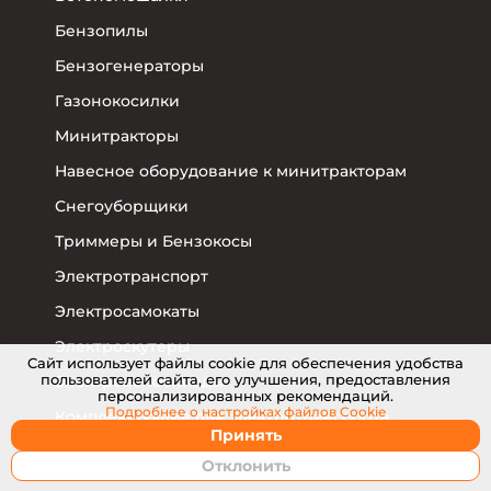
Бензопилы
Бензогенераторы
Газонокосилки
Минитракторы
Навесное оборудование к минитракторам
Снегоуборщики
Триммеры и Бензокосы
Электротранспорт
Электросамокаты
Электроскутеры
Cайт использует файлы cookie для обеспечения удобства
пользователей сайта, его улучшения, предоставления
Электровелосипеды
персонализированных рекомендаций.
Подробнее о настройках
файлов Cookie
Комплектующие для электротранспорта
Принять
Отклонить