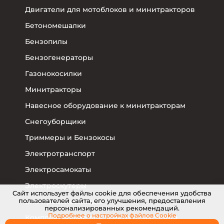
Двигатели для мотоблоков и минитракторов
Бетономешалки
Бензопилы
Бензогенераторы
Газонокосилки
Минитракторы
Навесное оборудование к минитракторам
Снегоуборщики
Триммеры и Бензокосы
Электротранспорт
Электросамокаты
Электроскутеры
Cайт использует файлы cookie для обеспечения удобства
пользователей сайта, его улучшения, предоставления
Электровелосипеды
персонализированных рекомендаций.
Подробнее о настройках
файлов Cookie
Комплектующие для электротранспорта