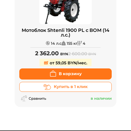
Мотоблок Shtenli 1900 PL с ВОМ (14
л.с.)
14 л.с
155 кг
4
2 362.00
2 600.00
BYN
BYN
от 59,05 BYN/мес.
В корзину
Купить в 1 клик
в наличии
Сравнить