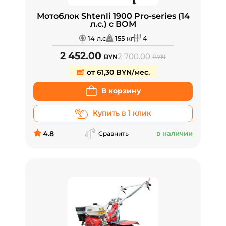
Мотоблок Shtenli 1900 Pro-series (14
л.с.) с ВОМ
14 л.с
155 кг
4
2 452.00
2 700.00
BYN
BYN
от 61,30 BYN/мес.
В корзину
Купить в 1 клик
4.8
в наличии
Сравнить