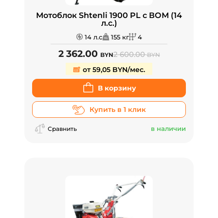
Мотоблок Shtenli 1900 PL с ВОМ (14
л.с.)
14 л.с
155 кг
4
2 362.00
2 600.00
BYN
BYN
от 59,05 BYN/мес.
В корзину
Купить в 1 клик
в наличии
Сравнить