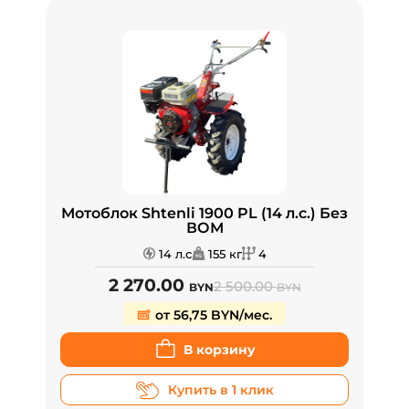
Мотоблок Shtenli 1900 PL (14 л.с.) Без
ВОМ
14 л.с
155 кг
4
2 270.00
2 500.00
BYN
BYN
от 56,75 BYN/мес.
В корзину
Купить в 1 клик