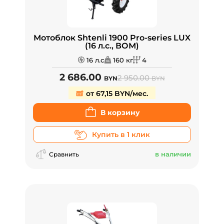
Мотоблок Shtenli 1900 Pro-series LUX
(16 л.с., ВОМ)
16 л.с
160 кг
4
2 686.00
2 950.00
BYN
BYN
от 67,15 BYN/мес.
В корзину
Купить в 1 клик
в наличии
Сравнить