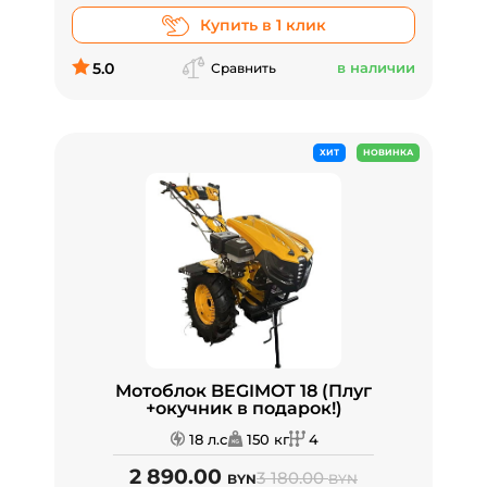
Купить в 1 клик
5.0
в наличии
Сравнить
ХИТ
НОВИНКА
Мотоблок BEGIMOT 18 (Плуг
+окучник в подарок!)
18 л.с
150 кг
4
2 890.00
3 180.00
BYN
BYN