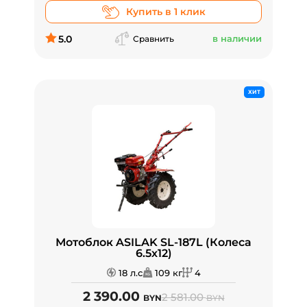
Купить в 1 клик
5.0
в наличии
Сравнить
ХИТ
Мотоблок ASILAK SL-187L (Колеса
6.5х12)
18 л.с
109 кг
4
2 390.00
2 581.00
BYN
BYN