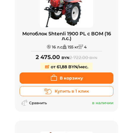
Мотоблок Shtenli 1900 PL с ВОМ (16
л.с.)
16 л.с
155 кг
4
2 475.00
2 722.00
BYN
BYN
от 61,88 BYN/мес.
В корзину
Купить в 1 клик
в наличии
Сравнить