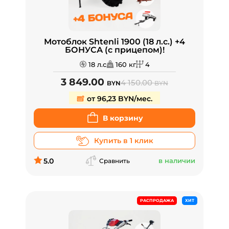
Мотоблок Shtenli 1900 (18 л.с.) +4
БОНУСА (с прицепом)!
18 л.с
160 кг
4
3 849.00
4 150.00
BYN
BYN
от 96,23 BYN/мес.
В корзину
Купить в 1 клик
5.0
в наличии
Сравнить
РАСПРОДАЖА
ХИТ