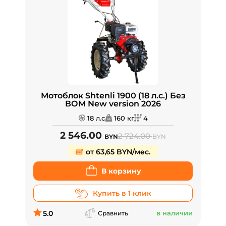
Мотоблок Shtenli 1900 (18 л.с.) Без
ВОМ New version 2026
18 л.с
160 кг
4
2 546.00
2 724.00
BYN
BYN
от 63,65 BYN/мес.
В корзину
Купить в 1 клик
5.0
в наличии
Сравнить