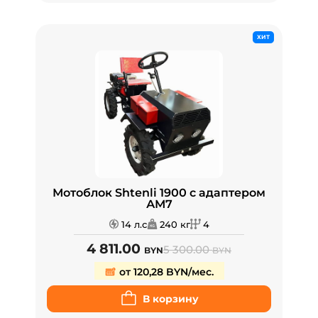
ХИТ
Мотоблок Shtenli 1900 с адаптером
АМ7
14 л.с
240 кг
4
4 811.00
5 300.00
BYN
BYN
от 120,28 BYN/мес.
В корзину