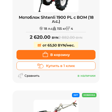
Мотоблок Shtenli 1900 PL с ВОМ (18
л.с.)
18 л.с
155 кг
4
2 620.00
2 882.00
BYN
BYN
от 65,50 BYN/мес.
В корзину
Купить в 1 клик
в наличии
Сравнить
ХИТ
НОВИНКА