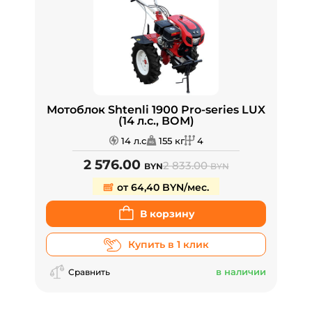
Мотоблок Shtenli 1900 Pro-series LUX
(14 л.с., ВОМ)
14 л.с
155 кг
4
2 576.00
2 833.00
BYN
BYN
от 64,40 BYN/мес.
В корзину
Купить в 1 клик
в наличии
Сравнить