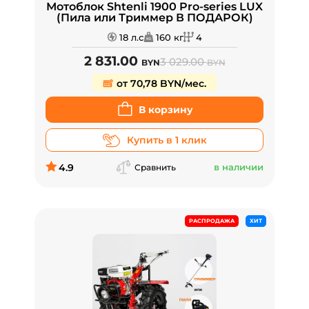
Мотоблок Shtenli 1900 Pro-series LUX
(Пила или Триммер В ПОДАРОК)
18 л.с
160 кг
4
2 831.00
3 029.00
BYN
BYN
от 70,78 BYN/мес.
В корзину
Купить в 1 клик
4.9
в наличии
Сравнить
РАСПРОДАЖА
ХИТ