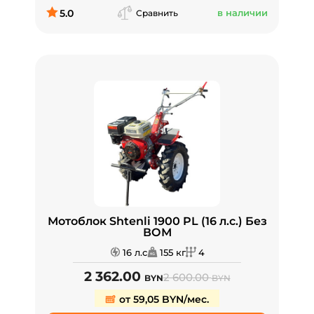
5.0
в наличии
Сравнить
Мотоблок Shtenli 1900 PL (16 л.с.) Без
ВОМ
16 л.с
155 кг
4
2 362.00
2 600.00
BYN
BYN
от 59,05 BYN/мес.