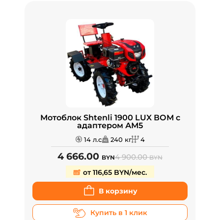
Мотоблок Shtenli 1900 LUX ВОМ с
адаптером АМ5
14 л.с
240 кг
4
4 666.00
4 900.00
BYN
BYN
от 116,65 BYN/мес.
В корзину
Купить в 1 клик