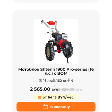
Мотоблок Shtenli 1900 Pro-series (16
л.с.) с ВОМ
16 л.с
160 кг
4
2 565.00
2 820.00
BYN
BYN
от 64,13 BYN/мес.
В корзину