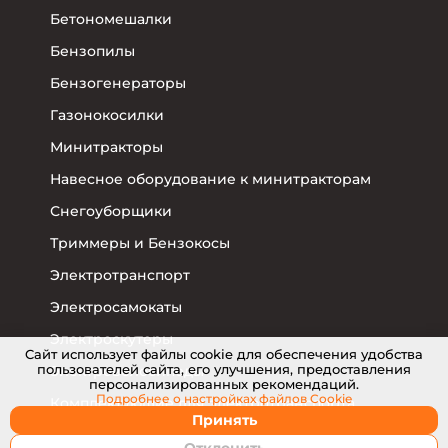
Бетономешалки
Бензопилы
Бензогенераторы
Газонокосилки
Минитракторы
Навесное оборудование к минитракторам
Снегоуборщики
Триммеры и Бензокосы
Электротранспорт
Электросамокаты
Электроскутеры
Cайт использует файлы cookie для обеспечения удобства
пользователей сайта, его улучшения, предоставления
Электровелосипеды
персонализированных рекомендаций.
Подробнее о настройках
файлов Cookie
Комплектующие для электротранспорта
Принять