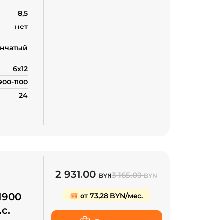
8,5
нет
нчатый
6х12
900-1100
24
2 931.00
3 165.00
BYN
BYN
1900
от 73,28 BYN/мес.
.с.