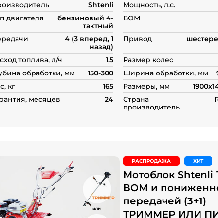
роизводитель
Shtenli
Мощность, л.с.
п двигателя
бензиновый 4-
ВОМ
тактный
ередачи
4 (3 вперед, 1
Привод
шестере
назад)
сход топлива, л/ч
1,5
Размер колес
убина обработки, мм
150-300
Ширина обработки, мм
с, кг
165
Размеры, мм
1900x1
рантия, месяцев
24
Страна
производитель
РАСПРОДАЖА
ХИТ
Мотоблок Shtenli 
ВОМ и пониженн
передачей (3+1)
ТРИММЕР ИЛИ П