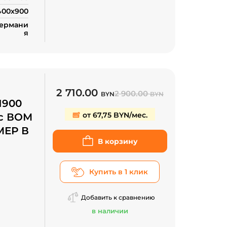
400x900
Германи
я
2 710.00
2 900.00
BYN
BYN
1900
от 67,75 BYN/мес.
) с ВОМ
МЕР В
В корзину
Купить в 1 клик
проса
Добавить к сравнению
в наличии