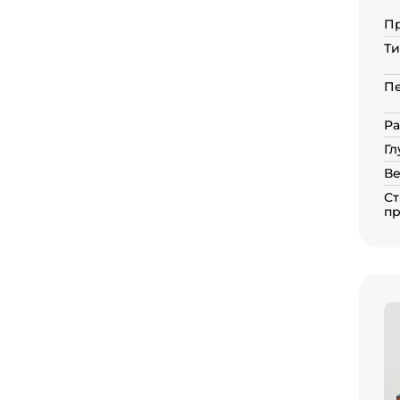
П
Ти
П
Ра
Гл
Ве
Ст
пр