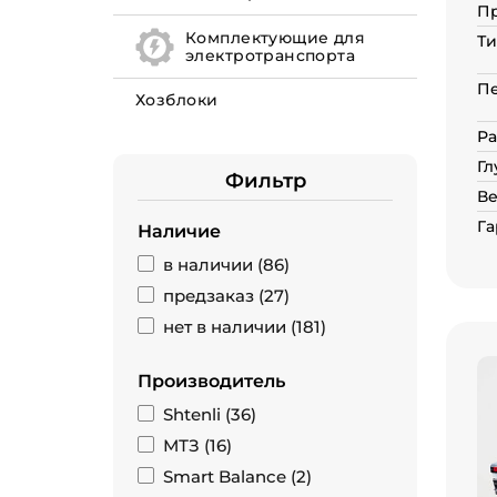
П
Комплектующие для
Ти
электротранспорта
П
Хозблоки
Ра
Гл
Фильтр
Ве
Га
Наличие
в наличии (
86
)
предзаказ (
27
)
нет в наличии (
181
)
Производитель
Shtenli (
36
)
МТЗ (
16
)
Smart Balance (
2
)