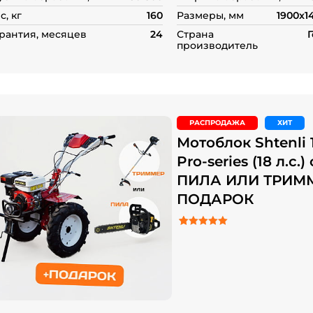
с, кг
160
Размеры, мм
1900x1
рантия, месяцев
24
Страна
производитель
РАСПРОДАЖА
ХИТ
Мотоблок Shtenli 
Pro-series (18 л.с.
ПИЛА ИЛИ ТРИМ
ПОДАРОК
4.20
Рейтинг
10
из 5 на основе о
пользователей