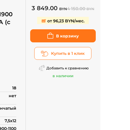
3 849.00
4 150.00
BYN
BYN
1900
от 96,23 BYN/мес.
А (с
В корзину
проса
Купить в 1 клик
Добавить к сравнению
в наличии
18
нет
нчатый
7,5х12
900-1100