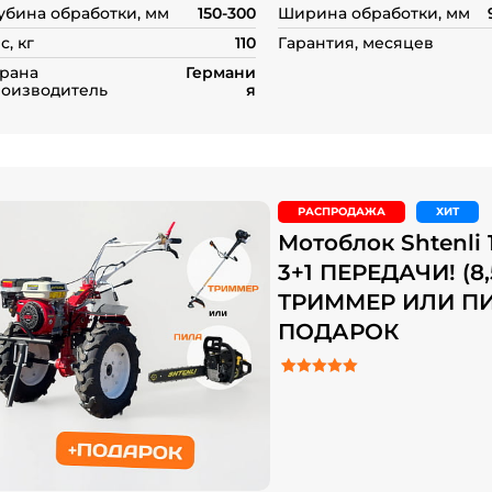
убина обработки, мм
150-300
Ширина обработки, мм
с, кг
110
Гарантия, месяцев
рана
Германи
оизводитель
я
РАСПРОДАЖА
ХИТ
Мотоблок Shtenli 
3+1 ПЕРЕДАЧИ! (8,5
ТРИММЕР ИЛИ П
ПОДАРОК
5.00
Рейтинг
2
из 5 на основе о
пользователей