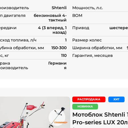
роизводитель
Shtenli
Мощность, л.с.
п двигателя
бензиновый 4-
ВОМ
тактный
ередачи
4 (3 вперед, 1
Привод
шестере
назад)
сход топлива, л/ч
1
Размер колес
убина обработки, мм
150-300
Ширина обработки, мм
с, кг
110
Гарантия, месяцев
рана
Германи
оизводитель
я
РАСПРОДАЖА
ХИТ
НОВИНКА
Мотоблок Shtenli 
Pro-series LUX 20л