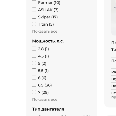
Fermer (
10
)
ASILAK (
7
)
Skiper (
17
)
Titan (
5
)
Показать все
Мощность, л.с.
П
2,8 (
1
)
Ти
4,5 (
1
)
П
5 (
2
)
5,5 (
1
)
Ра
6 (
6
)
Гл
6,5 (
36
)
Ве
7 (
29
)
Ст
пр
Показать все
Тип двигателя