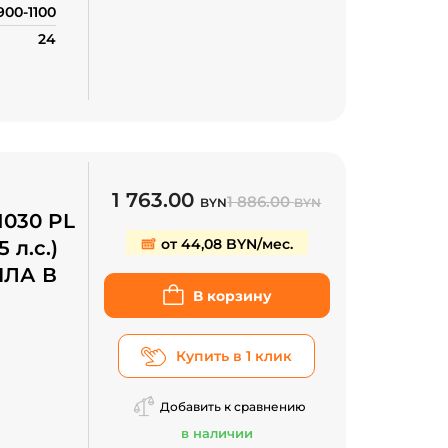
900-1100
24
1 763.00
1 886.00
BYN
BYN
1030 PL
от 44,08 BYN/мес.
 л.с.)
ИЛА В
В корзину
Купить в 1 клик
проса
Добавить к сравнению
в наличии