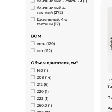
бензиновый 2-тактный (
1
)
бензиновый 4-
тактный (
272
)
Дизельный, 4-х
тактный (
17
)
ВОМ
есть (
120
)
нет (
112
)
Объем двигателя, см³
160 (
1
)
208 (
14
)
П
212 (
6
)
Ти
220 (
1
)
П
223 (
1
)
260.0 (
1
)
Ра