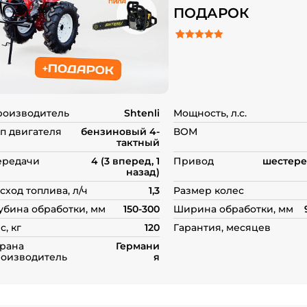
ПОДАРОК
5.00
Рейтинг
10
из 5 на основе о
пользователей
роизводитель
Shtenli
Мощность, л.с.
п двигателя
бензиновый 4-
ВОМ
тактный
ередачи
4 (3 вперед, 1
Привод
шестере
назад)
сход топлива, л/ч
1,3
Размер колес
убина обработки, мм
150-300
Ширина обработки, мм
с, кг
120
Гарантия, месяцев
рана
Германи
оизводитель
я