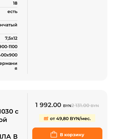
18
есть
нчатый
7,5х12
900-1100
400x900
Германи
я
1 992.00
2 131.00
BYN
BYN
1030 с
от 49,80 BYN/мес.
ой
В корзину
ИЛА В