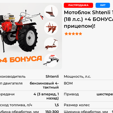
РАСПРОДАЖА
ХИТ
Мотоблок Shtenli 
(18 л.с.) +4 БОНУС
прицепом)!
5.00
Рейтинг
16
из 5 на основе о
пользователей
роизводитель
Shtenli
Мощность, л.с.
п двигателя
бензиновый 4-
ВОМ
тактный
ередачи
4 (3 вперед, 1
Привод
шестере
назад)
сход топлива, л/ч
1,5
Размер колес
убина обработки, мм
150-300
Ширина обработки, мм