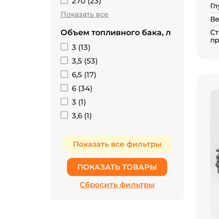
270 (
23
)
Гл
Показать все
Ве
Объем топливного бака, л
Ст
пр
3 (
13
)
3,5 (
53
)
6,5 (
17
)
6 (
34
)
3 (
1
)
3,6 (
1
)