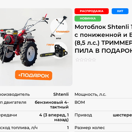
РАСПРОДАЖА
ХИТ
НОВИНКА
Мотоблок Shtenli 
с пониженной и
(8,5 л.с.) ТРИММЕ
ПИЛА В ПОДАРО
Рейтинг
0
0
из
5
на
основе
опроса
роизводитель
Shtenli
Мощность, л.с.
пользователей
п двигателя
бензиновый 4-
ВОМ
тактный
ередачи
4 (3 вперед, 1
Привод
шестере
назад)
сход топлива, л/ч
1
Размер колес