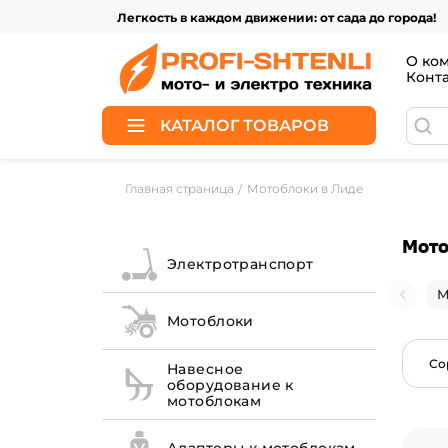
Легкость в каждом движении: от сада до города!
О ко
Конт
КАТАЛОГ ТОВАРОВ
Главная страница
Мотоблоки в Лиде
Мото
Электротранспорт
М
Мотоблоки
Со
Навесное
оборудование к
мотоблокам