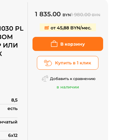
1 835.00
1 980.00
BYN
BYN
1030 PL
от 45,88 BYN/мес.
 ВОМ
В корзину
Р ИЛИ
К
Купить в 1 клик
Добавить к сравнению
в наличии
8,5
есть
нчатый
6х12