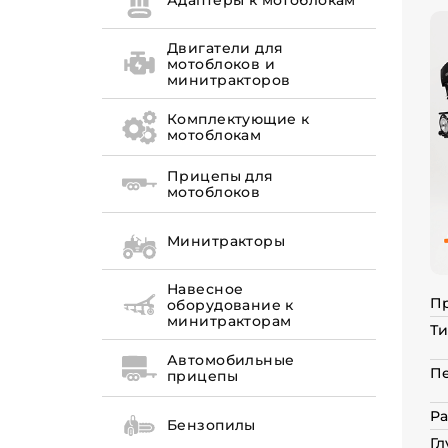
Адаптеры к мотоблокам
Двигатели для
мотоблоков и
минитракторов
Комплектующие к
мотоблокам
Прицепы для
мотоблоков
Минитракторы
Навесное
П
оборудование к
минитракторам
Ти
Автомобильные
П
прицепы
Ра
Бензопилы
Гл