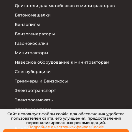
Двигатели для мотоблоков и минитракторов
Бетономешалки
Бензопилы
Бензогенераторы
Газонокосилки
Минитракторы
Навесное оборудование к минитракторам
Снегоуборщики
Триммеры и Бензокосы
Электротранспорт
Электросамокаты
Электроскутеры
Cайт использует файлы cookie для обеспечения удобства
пользователей сайта, его улучшения, предоставления
Электровелосипеды
персонализированных рекомендаций.
Подробнее о настройках
файлов Cookie
Комплектующие для электротранспорта