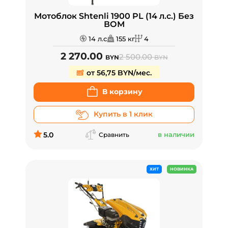
Мотоблок Shtenli 1900 PL (14 л.с.) Без
ВОМ
14 л.с
155 кг
4
2 270.00
2 500.00
BYN
BYN
от 56,75 BYN/мес.
В корзину
Купить в 1 клик
5.0
в наличии
Сравнить
ХИТ
НОВИНКА