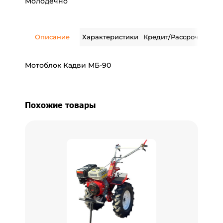
Молодечно
Описание
Характеристики
Кредит/Рассрочка
Дос
Мотоблок Кадви МБ-90
Похожие товары