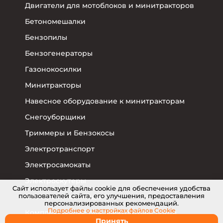
Двигатели для мотоблоков и минитракторов
Бетономешалки
Бензопилы
Бензогенераторы
Газонокосилки
Минитракторы
Навесное оборудование к минитракторам
Снегоуборщики
Триммеры и Бензокосы
Электротранспорт
Электросамокаты
Электроскутеры
Cайт использует файлы cookie для обеспечения удобства
пользователей сайта, его улучшения, предоставления
Электровелосипеды
персонализированных рекомендаций.
Подробнее о настройках
файлов Cookie
Комплектующие для электротранспорта
Принять