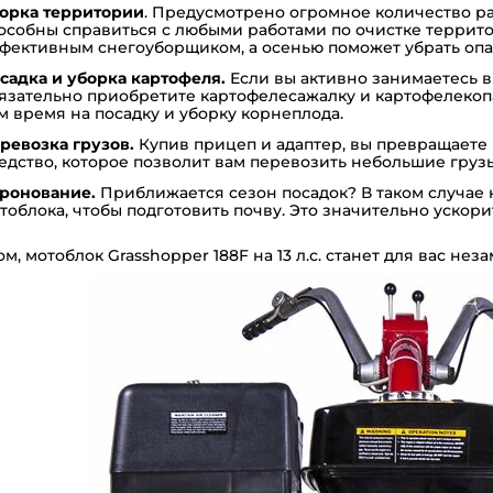
орка территории
. Предусмотрено огромное количество р
особны справиться с любыми работами по очистке террито
фективным снегоуборщиком, а осенью поможет убрать опа
садка и уборка картофеля.
Если вы активно занимаетесь 
язательно приобретите
картофелесажалку
и
картофелекоп
м время на посадку и уборку корнеплода.
ревозка грузов.
Купив
прицеп
и
адаптер
, вы превращаете
едство, которое позволит вам перевозить небольшие грузы
ронование.
Приближается сезон посадок? В таком случае
тоблока, чтобы подготовить почву. Это значительно ускори
ом, мотоблок Grasshopper 188F на 13 л.с. станет для вас н