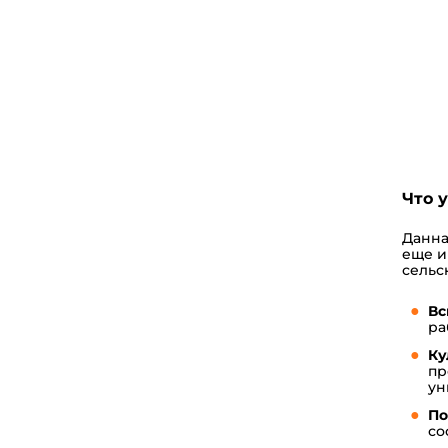
Что 
Данна
еще и
сельс
Вс
ра
Ку
пр
ун
По
со