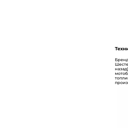
Техн
Брен
Шест
назад
мотоб
топли
произ