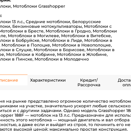
ории:
блоки
,
Мотоблоки Grasshopper
:
оки 13 л.с.
,
Средние мотоблоки
,
Белорусские
локи
,
Бензиновые мотокультиваторы
,
Мотоблоки с
Мотоблоки в Бресте
,
Мотоблоки в Гродно
,
Мотоблоки
еле
,
Мотоблоки в Могилеве
,
Мотоблоки в Витебске
,
локи в Бобруйске
,
Мотоблоки в Лиде
,
Мотоблоки в
,
Мотоблоки в Полоцке
,
Мотоблоки в Новополоцке
,
локи в Слуцке
,
Мотоблоки в Борисове
,
Мотоблоки в
ре
,
Мотоблоки в Кобрине
,
Мотоблоки в Жлобине
,
локи в Пинске
,
Мотоблоки в Молодечно
писание
Характеристики
Кредит/
Доста
Рассрочка
опл
ня на рынке представлено огромное количество мотоблоко
никами на участке, значительно ускорят любые сельскохо
иться и с другими задачами. Однако модель Grasshopper 1
hopper 188F — мотоблок на 13 л.с. Предназначен для использ
нность этого мотоблока — мощный двигатель и вал отбора
ностью, а даже если и выйдет из строя, то починить его не
аются высокой ценой; максимально простая конструкция.