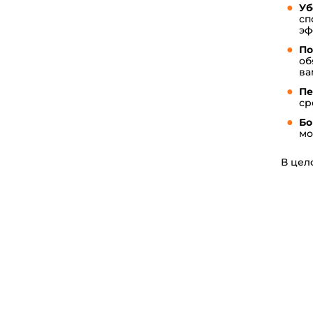
Уб
сп
эф
По
об
ва
Пе
ср
Бо
мо
В цел