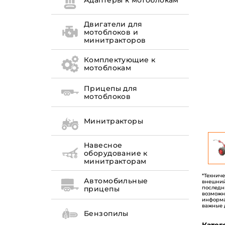
Адаптеры к мотоблокам
Двигатели для
мотоблоков и
минитракторов
Комплектующие к
мотоблокам
Прицепы для
мотоблоков
Минитракторы
Навесное
оборудование к
минитракторам
*Технич
Автомобильные
внешний
последн
прицепы
возможн
информа
важные 
Бензопилы