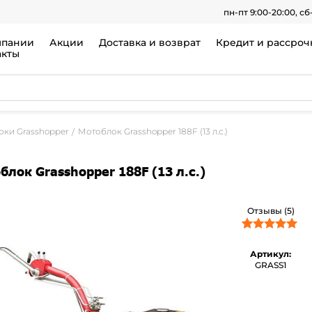
пн-пт 9:00-20:00, сб
мпании
Акции
Доставка и возврат
Кредит и рассроч
акты
ки Grasshopper
Мотоблок Grasshopper 188F (13 л.с.)
блок Grasshopper 188F (13 л.с.)
Отзывы (5)
5
Рейтинг
5.00
из 5 на
Артикул:
основе
GRASS1
опроса
пользователей