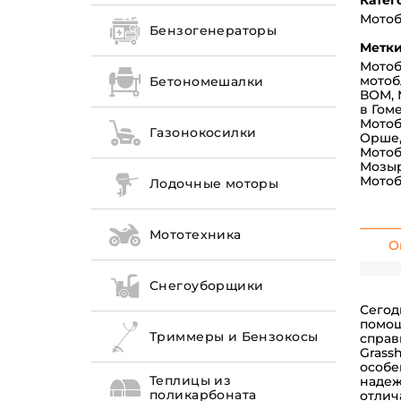
Катег
Мото
Бензогенераторы
Метки
Мотобл
мотоб
Бетономешалки
ВОМ
,
в Гом
Мотоб
Газонокосилки
Орше
Мотоб
Мозы
Мотоб
Лодочные моторы
Мототехника
О
Снегоуборщики
Сегод
помощ
Триммеры и Бензокосы
справ
Grass
особе
Теплицы из
надеж
поликарбоната
отлич