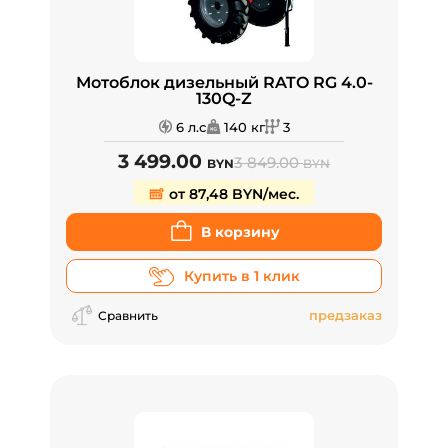
Мотоблок дизельный RATO RG 4.0-
130Q-Z
6 л.с
140 кг
3
3 499.00
3 849.00
BYN
BYN
от 87,48 BYN/мес.
В корзину
Купить в 1 клик
предзаказ
Сравнить