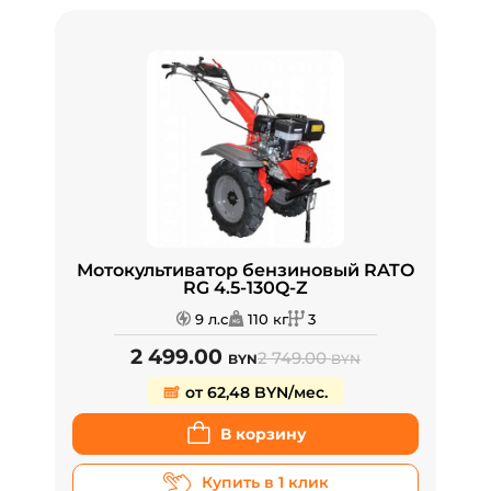
Мотокультиватор бензиновый RATO
RG 4.5-130Q-Z
9 л.с
110 кг
3
2 499.00
2 749.00
BYN
BYN
от 62,48 BYN/мес.
В корзину
Купить в 1 клик