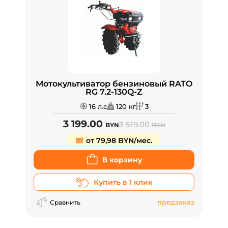
Мотокультиватор бензиновый RATO
RG 7.2-130Q-Z
16 л.с
120 кг
3
3 199.00
3 519.00
BYN
BYN
от 79,98 BYN/мес.
В корзину
Купить в 1 клик
предзаказ
Сравнить