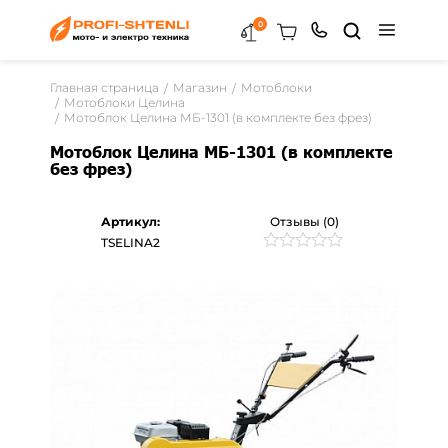
0
Главная страница
Магазин
Мотоблоки
Мотоблоки Целина
Мотоблок Целина МБ-1301 (в комплекте без фрез)
Мотоблок Целина МБ-1301 (в комплекте
без фрез)
Артикул:
Отзывы (0)
TSELINA2
Рейтинг
0
0
из
5
на
основе
опроса
пользователей