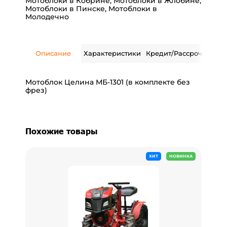
Мотоблоки в Кобрине
,
Мотоблоки в Жлобине
,
Мотоблоки в Пинске
,
Мотоблоки в
Молодечно
Описание
Характеристики
Кредит/Рассрочка
Дос
Мотоблок Целина МБ-1301 (в комплекте без
фрез)
Похожие товары
ХИТ
НОВИНКА