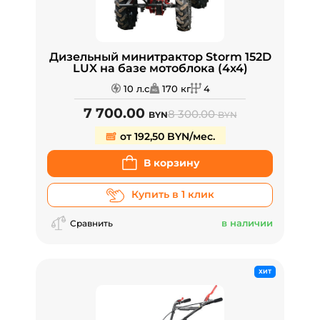
Дизельный минитрактор Storm 152D
LUX на базе мотоблока (4x4)
10 л.с
170 кг
4
7 700.00
8 300.00
BYN
BYN
от 192,50 BYN/мес.
В корзину
Купить в 1 клик
в наличии
Сравнить
ХИТ