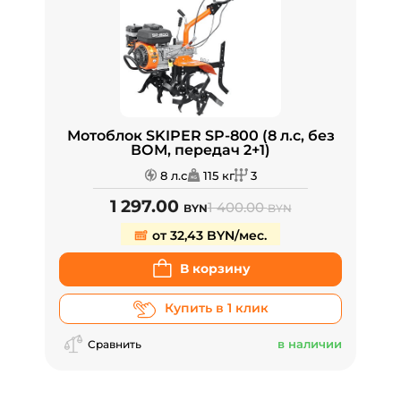
Мотоблок SKIPER SP-800 (8 л.с, без
ВОМ, передач 2+1)
8 л.с
115 кг
3
1 297.00
1 400.00
BYN
BYN
от 32,43 BYN/мес.
В корзину
Купить в 1 клик
в наличии
Сравнить