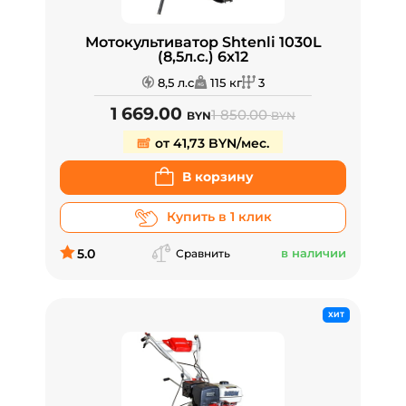
Мотокультиватор Shtenli 1030L
(8,5л.с.) 6х12
8,5 л.с
115 кг
3
1 669.00
1 850.00
BYN
BYN
от 41,73 BYN/мес.
В корзину
Купить в 1 клик
5.0
в наличии
Сравнить
ХИТ