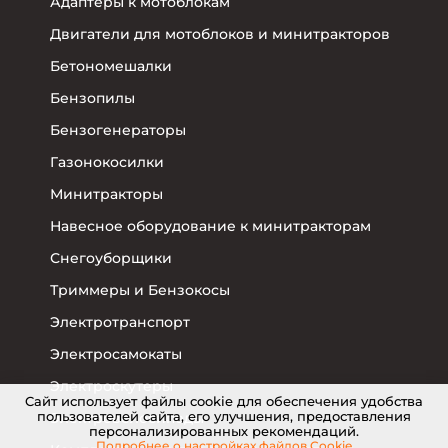
Адаптеры к мотоблокам
Двигатели для мотоблоков и минитракторов
Бетономешалки
Бензопилы
Бензогенераторы
Газонокосилки
Минитракторы
Навесное оборудование к минитракторам
Снегоуборщики
Триммеры и Бензокосы
Электротранспорт
Электросамокаты
Электроскутеры
Cайт использует файлы cookie для обеспечения удобства
пользователей сайта, его улучшения, предоставления
Электровелосипеды
персонализированных рекомендаций.
Подробнее о настройках
файлов Cookie