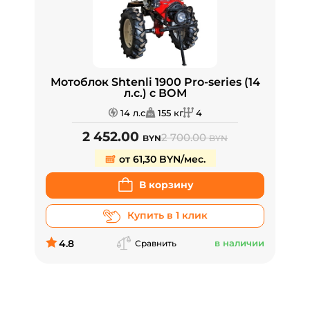
Мотоблок Shtenli 1900 Pro-series (14
л.с.) с ВОМ
14 л.с
155 кг
4
2 452.00
2 700.00
BYN
BYN
от 61,30 BYN/мес.
В корзину
Купить в 1 клик
4.8
в наличии
Сравнить