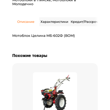
Мотоблоки в Пинске
,
Мотоблоки в
Молодечно
Описание
Характеристики
Кредит/Рассрочка
Дос
Мотоблок Целина МБ-602Ф (ВОМ)
Похожие товары