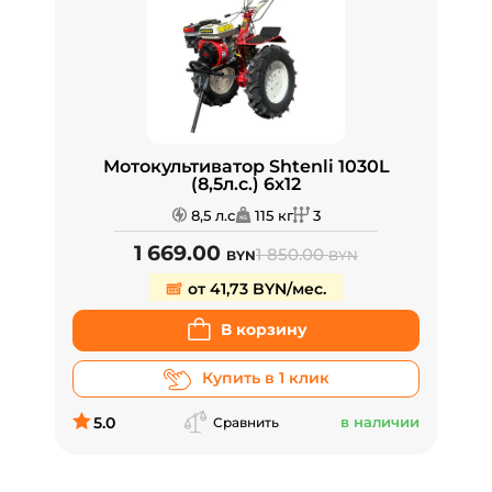
Мотокультиватор Shtenli 1030L
(8,5л.с.) 6х12
8,5 л.с
115 кг
3
1 669.00
1 850.00
BYN
BYN
от 41,73 BYN/мес.
В корзину
Купить в 1 клик
5.0
в наличии
Сравнить