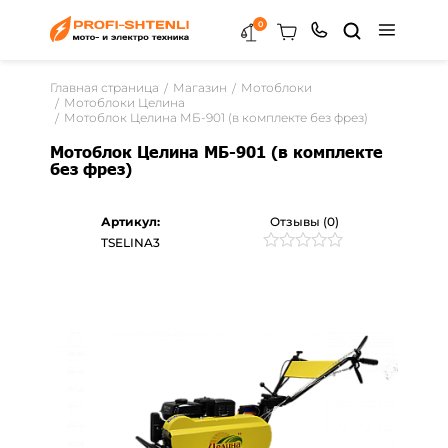
0
Главная страница
Магазин
Мотоблоки
Мотоблоки Целина
Мотоблок Целина МБ-901 (в комплекте без фрез)
Мотоблок Целина МБ-901 (в комплекте
без фрез)
Артикул:
Отзывы (0)
TSELINA3
Рейтинг
0
0
из
5
на
основе
опроса
пользователей