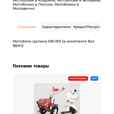
Мотоблоки в Кобрине
,
Мотоблоки в Жлобине
,
Мотоблоки в Пинске
,
Мотоблоки в
Молодечно
Описание
Характеристики
Кредит/Рассрочка
Дос
Мотоблок Целина МБ-901 (в комплекте без
фрез)
Похожие товары
РАСПРОДАЖА
ХИТ