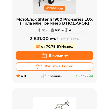
Мотоблок Shtenli 1900 Pro-series LUX
(Пила или Триммер В ПОДАРОК)
18 л.с
160 кг
4
2 831.00
3 029.00
BYN
BYN
от 70,78 BYN/мес.
В корзину
Купить в 1 клик
4.9
в наличии
Сравнить