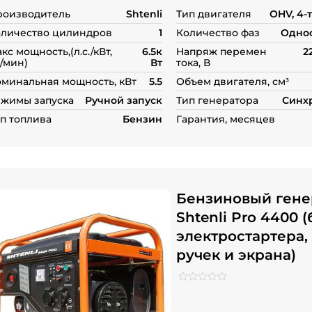
роизводитель
Shtenli
Тип двигателя
OHV, 4-
личество цилиндров
1
Количество фаз
Одно
кс мощность,(л.с./кВт,
6.5к
Напряж перемен
2
/мин)
Вт
тока, В
минальная мощность, кВт
5.5
Объем двигателя, см³
жимы запуска
Ручной запуск
Тип генератора
Синх
п топлива
Бензин
Гарантия, месяцев
Бензиновый гене
Shtenli Pro 4400 (
электростартера, 
ручек и экрана)
Рейтинг
0
0
из