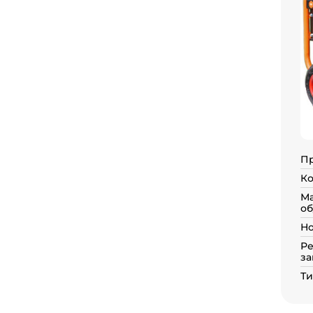
П
Ко
Ма
об
Но
Р
за
Ти