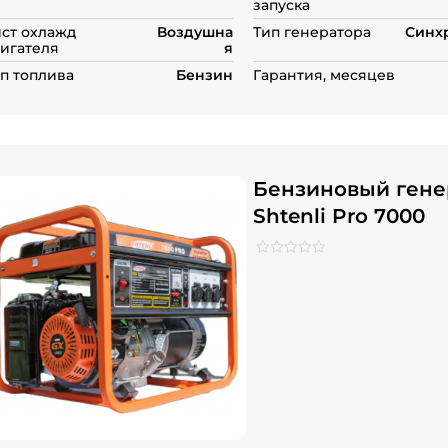
запуска
ст охлажд
Воздушна
Тип генератора
Синх
игателя
я
п топлива
Бензин
Гарантия, месяцев
Бензиновый гене
Shtenli Pro 7000
Рейтинг
0
0
из
5
на
основе
опроса
пользователей