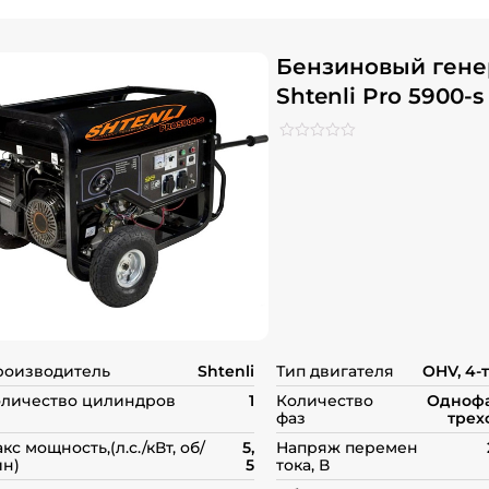
Бензиновый гене
Shtenli Pro 5900-s
Рейтинг
0
0
из
5
на
основе
опроса
пользователей
роизводитель
Shtenli
Тип двигателя
OHV, 4-
личество цилиндров
1
Количество
Однофа
фаз
трех
кс мощность,(л.с./кВт, об/
5,
Напряж перемен
н)
5
тока, В