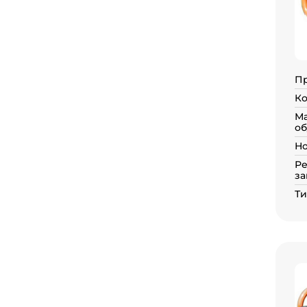
П
Ко
Ма
об
Но
Р
за
Ти