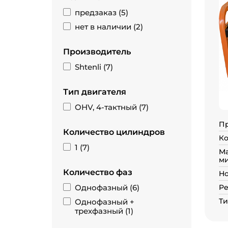
предзаказ (
5
)
нет в наличии (
2
)
Производитель
Shtenli (
7
)
Тип двигателя
OHV, 4-тактный (
7
)
П
Количество цилиндров
Ко
1 (
7
)
Ма
ми
Количество фаз
Но
Однофазный (
6
)
Ре
Ти
Однофазный +
трехфазный (
1
)