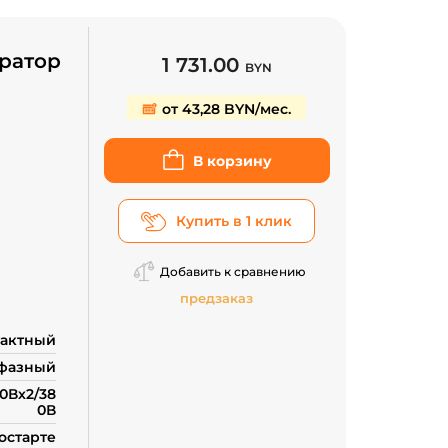
ратор
1 731.00
BYN
от 43,28 BYN/мес.
В корзину
Купить в 1 клик
Добавить к сравнению
предзаказ
тактный
фазный
0Вх2/38
0В
остарте