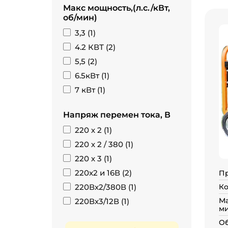
Макс мощность,(л.с./кВт,
об/мин)
3,3 (
1
)
4.2 КВТ (
2
)
5,5 (
2
)
6.5кВт (
1
)
7 кВт (
1
)
Напряж перемен тока, В
220 х 2 (
1
)
220 х 2 / 380 (
1
)
220 х 3 (
1
)
220x2 и 16В (
2
)
П
220Вх2/380В (
1
)
Ко
Ма
220Вх3/12В (
1
)
ми
Об