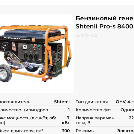
Бензиновый гене
Shtenli Pro-s 8400
Рейтинг
0
0
из
5
на
основе
опроса
пользователей
роизводитель
Shtenli
Тип двигателя
OHV, 4-
личество цилиндров
1
Количество фаз
Одно
кс мощность,(л.с./кВт, об/
7
Напряж перемен
22
н)
кВт
тока, В
ъем двигателя, см³
300
Режимы
Электр