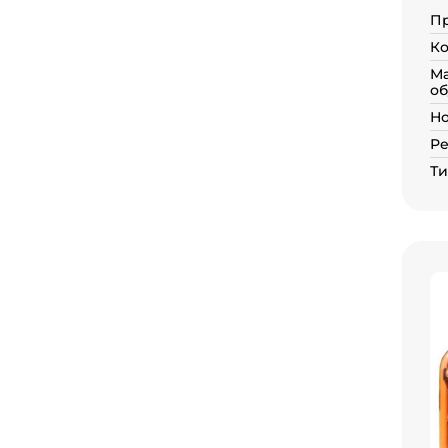
П
Ко
Ма
об
Но
Ре
Ти