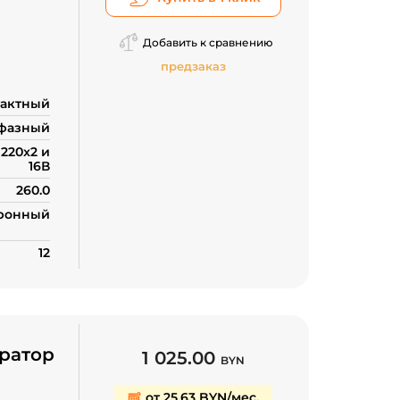
Добавить к сравнению
предзаказ
тактный
фазный
220x2 и
16В
260.0
ронный
12
ратор
1 025.00
BYN
от 25,63 BYN/мес.