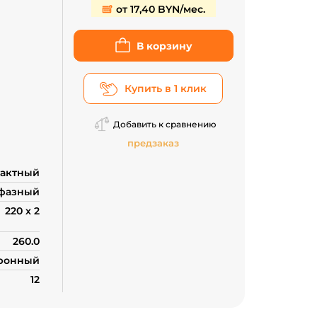
от 17,40 BYN/мес.
В корзину
Купить в 1 клик
Добавить к сравнению
предзаказ
тактный
фазный
220 х 2
260.0
ронный
12