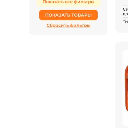
Си
дв
Ти