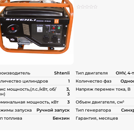
Рейтинг
0
0
из
5
на
основе
опроса
пользователей
роизводитель
Shtenli
Тип двигателя
OHV, 4-
личество цилиндров
1
Количество фаз
Одно
кс мощность,(л.с./кВт, об/
3,
Напряж перемен тока, В
н)
3
минальная мощность, кВт
3
Объем двигателя, см³
жимы запуска
Ручной запуск
Тип генератора
Синх
п топлива
Бензин
Гарантия, месяцев