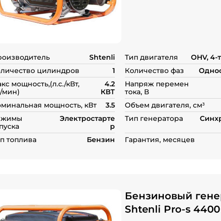
5
на
основе
опроса
пользователей
роизводитель
Shtenli
Тип двигателя
OHV, 4-
личество цилиндров
1
Количество фаз
Одно
кс мощность,(л.с./кВт,
4.2
Напряж перемен
/мин)
КВТ
тока, В
минальная мощность, кВт
3.5
Объем двигателя, см³
ежимы
Электростарте
Тип генератора
Синх
пуска
р
п топлива
Бензин
Гарантия, месяцев
Бензиновый гене
Shtenli Pro-s 4400