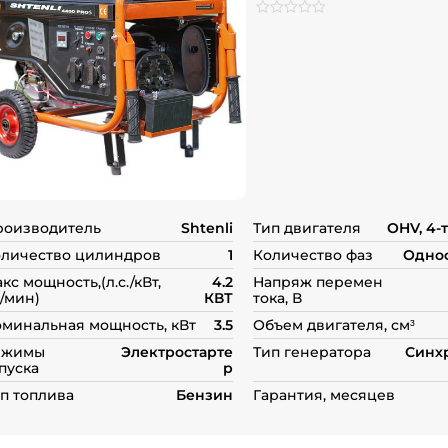
Рейтинг
0
0
из
5
на
основе
опроса
пользователей
роизводитель
Shtenli
Тип двигателя
OHV, 4-
личество цилиндров
1
Количество фаз
Одно
кс мощность,(л.с./кВт,
4.2
Напряж перемен
/мин)
КВТ
тока, В
минальная мощность, кВт
3.5
Объем двигателя, см³
ежимы
Электростарте
Тип генератора
Синх
пуска
р
п топлива
Бензин
Гарантия, месяцев