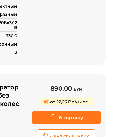
тактный
фазный
20Вх3/12
В
330.0
ронный
12
ратор
890.00
BYN
без
от 22,25 BYN/мес.
колес,
В корзину
Купить в 1 клик