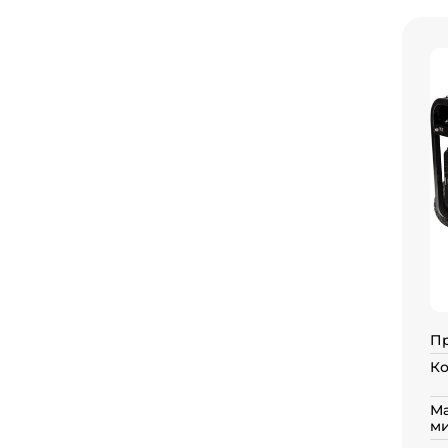
П
Ко
Ма
ми