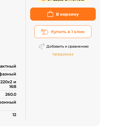
В корзину
Купить в 1 клик
Добавить к сравнению
предзаказ
тактный
фазный
220x2 и
16В
260.0
ронный
12