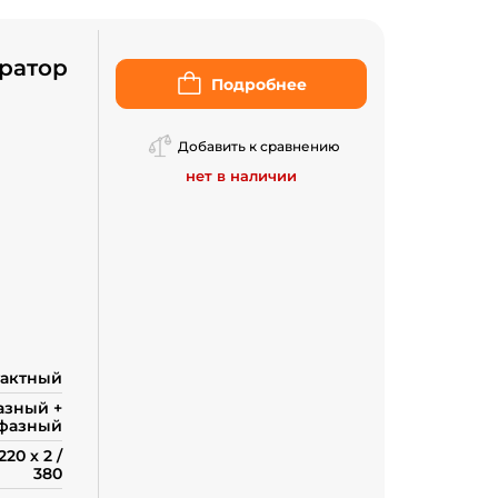
ратор
Подробнее
Добавить к сравнению
нет в наличии
тактный
зный +
фазный
220 х 2 /
380