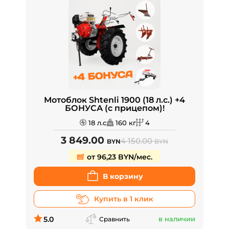
Мотоблок Shtenli 1900 (18 л.с.) +4
БОНУСА (с прицепом)!
18 л.с
160 кг
4
3 849.00
4 150.00
BYN
BYN
от 96,23 BYN/мес.
В корзину
Купить в 1 клик
5.0
в наличии
Сравнить