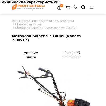
Технические характеристики:
0
Главная страница
Магазин
Мотоблоки
Мотоблоки Skiper
Мотоблок Skiper SP-1400S (колеса 7.00x12)
Мотоблок Skiper SP-1400S (колеса
7.00x12)
Артикул:
Отзывы (0)
SPEC6
Рейтинг
0
0
из
5
на
основе
опроса
пользователей