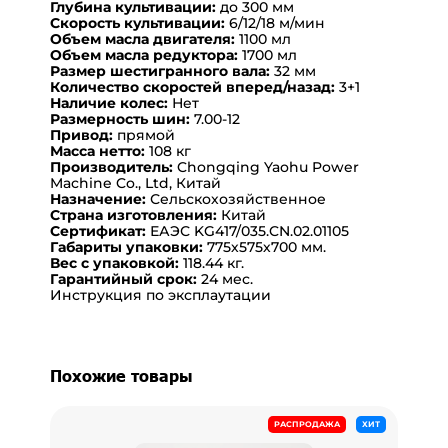
Глубина культивации:
до 300 мм
Скорость культивации:
6/12/18 м/мин
Объем масла двигателя:
1100 мл
Объем масла редуктора:
1700 мл
Размер шестигранного вала:
32 мм
Количество скоростей вперед/назад:
3+1
Наличие колес:
Нет
Размерность шин:
7.00-12
Привод:
прямой
Масса нетто:
108 кг
Производитель:
Chongqing Yaohu Power
Machine Co., Ltd, Китай
Назначение:
Сельскохозяйственное
Страна изготовления:
Китай
Сертификат:
ЕАЭС KG417/035.CN.02.01105
Габариты упаковки:
775х575х700 мм.
Вес с упаковкой:
118.44 кг.
Гарантийный срок:
24 мес.
Инструкция по эксплаутации
Похожие товары
РАСПРОДАЖА
ХИТ