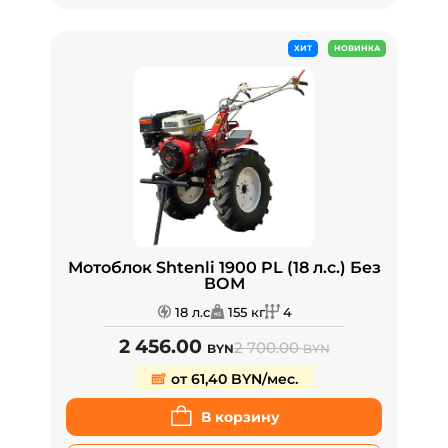
ХИТ
НОВИНКА
Мотоблок Shtenli 1900 PL (18 л.с.) Без
ВОМ
18 л.с
155 кг
4
2 456.00
2 700.00
BYN
BYN
от 61,40 BYN/мес.
В корзину