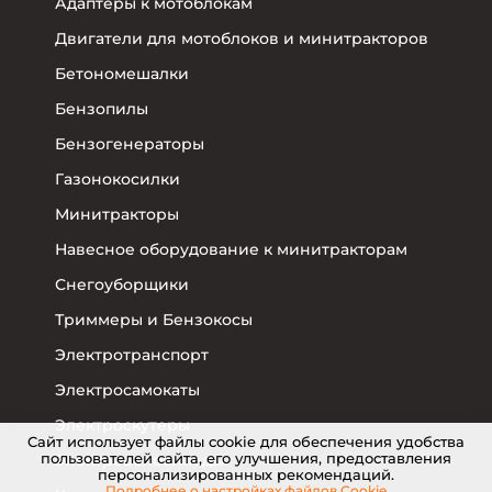
Адаптеры к мотоблокам
Двигатели для мотоблоков и минитракторов
Бетономешалки
Бензопилы
Бензогенераторы
Газонокосилки
Минитракторы
Навесное оборудование к минитракторам
Снегоуборщики
Триммеры и Бензокосы
Электротранспорт
Электросамокаты
Электроскутеры
Cайт использует файлы cookie для обеспечения удобства
пользователей сайта, его улучшения, предоставления
Электровелосипеды
персонализированных рекомендаций.
Подробнее о настройках
файлов Cookie