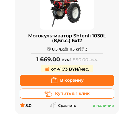
Мотокультиватор Shtenli 1030L
(8,5л.с.) 6х12
8,5 л.с
115 кг
3
1 669.00
1 850.00
BYN
BYN
от 41,73 BYN/мес.
В корзину
Купить в 1 клик
5.0
в наличии
Сравнить