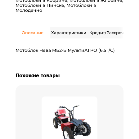
Мотоблоки в Кобрине
,
Мотоблоки в Жлобине
,
Мотоблоки в Пинске
,
Мотоблоки в
Молодечно
Описание
Характеристики
Кредит/Рассрочка
Дос
Мотоблок Нева МБ2-Б МультиАГРО (6,5 I/C)
Похожие товары