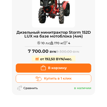
Дизельный минитрактор Storm 152D
LUX на базе мотоблока (4x4)
10 л.с
170 кг
4
7 700.00
8 300.00
BYN
BYN
от 192,50 BYN/мес.
В корзину
Купить в 1 клик
в наличии
Сравнить