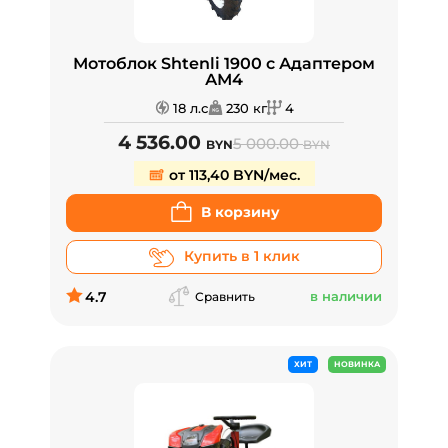
Мотоблок Shtenli 1900 с Адаптером
АМ4
18 л.с
230 кг
4
4 536.00
5 000.00
BYN
BYN
от 113,40 BYN/мес.
В корзину
Купить в 1 клик
4.7
в наличии
Сравнить
ХИТ
НОВИНКА