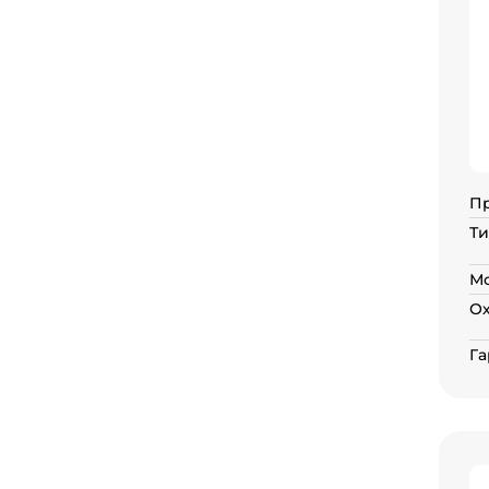
П
Ти
Мо
О
Га