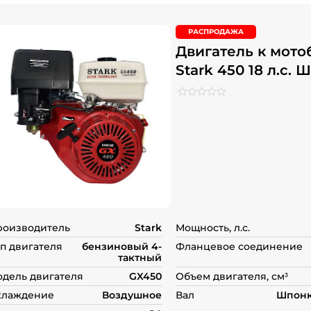
РАСПРОДАЖА
Двигатель к мото
Stark 450 18 л.с. 
Рейтинг
0
0
из
5
на
основе
опроса
пользователей
роизводитель
Stark
Мощность, л.с.
п двигателя
бензиновый 4-
Фланцевое соединение
тактный
дель двигателя
GX450
Объем двигателя, см³
хлаждение
Воздушное
Вал
Шпонк