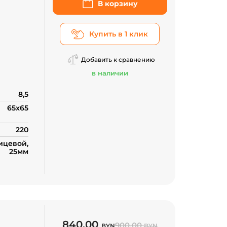
В корзину
Купить в 1 клик
Добавить к сравнению
в наличии
8,5
65x65
220
цевой,
25мм
840.00
900.00
BYN
BYN