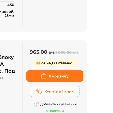
450
цевой,
25мм
965.00
1 000.00
BYN
BYN
блоку
от 24,13 BYN/мес.
8А
с. Под
В корзину
рт
Купить в 1 клик
Добавить к сравнению
в наличии