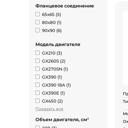
Фланцевое соединение
65x65 (
5
)
80x80 (
1
)
90x90 (
6
)
Модель двигателя
GX210 (
3
)
GX260S (
2
)
GX270SN (
1
)
GX390 (
1
)
GX390 18A (
1
)
GX390E (
1
)
П
GX450 (
2
)
Ти
Показать все
Мо
Объем двигателя, см³
О