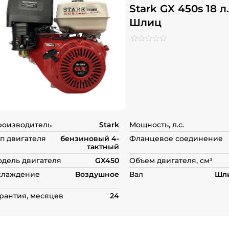
Stark GX 450s 18 л.
Шлиц
Рейтинг
0
0
из
5
на
основе
опроса
пользователей
роизводитель
Stark
Мощность, л.с.
п двигателя
бензиновый 4-
Фланцевое соединение
тактный
дель двигателя
GX450
Объем двигателя, см³
хлаждение
Воздушное
Вал
Шли
рантия, месяцев
24