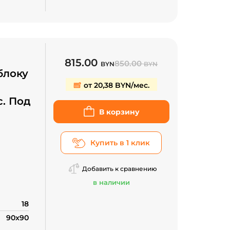
815.00
850.00
BYN
BYN
блоку
от 20,38 BYN/мес.
с. Под
В корзину
Купить в 1 клик
Добавить к сравнению
в наличии
18
90x90