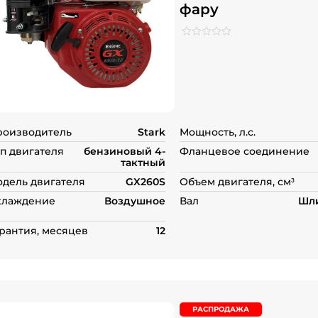
фару
Рейтинг
0
0
из
5
на
основе
опроса
пользователей
роизводитель
Stark
Мощность, л.с.
п двигателя
бензиновый 4-
Фланцевое соединение
тактный
дель двигателя
GX260S
Объем двигателя, см³
хлаждение
Воздушное
Вал
Шли
рантия, месяцев
12
РАСПРОДАЖА