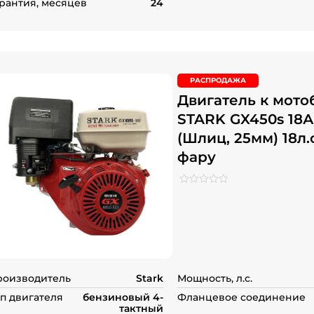
рантия, месяцев
24
РАСПРОДАЖА
Двигатель к мото
STARK GX450s 18А
(Шлиц, 25мм) 18л.
фару
Рейтинг
0
0
из
5
на
основе
опроса
пользователей
роизводитель
Stark
Мощность, л.с.
п двигателя
бензиновый 4-
Фланцевое соединение
тактный