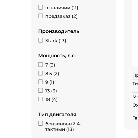
в наличии (
11
)
предзаказ (
2
)
Производитель
Stark (
13
)
Мощность, л.с.
7 (
3
)
8,5 (
2
)
П
9 (
1
)
Ти
13 (
3
)
Мо
18 (
4
)
О
Тип двигателя
Га
бензиновый 4-
тактный (
13
)