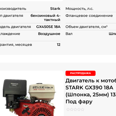
пользователей
роизводитель
Stark
Мощность, л.с.
п двигателя
бензиновый 4-
Фланцевое соединение
тактный
дель двигателя
GX450SE 18A
Объем двигателя, см³
хлаждение
Воздушное
Вал
Шли
рантия, месяцев
12
РАСПРОДАЖА
Двигатель к мото
STARK GX390 18А
(Шпонка, 25мм) 13
Под фару
Рейтинг
0