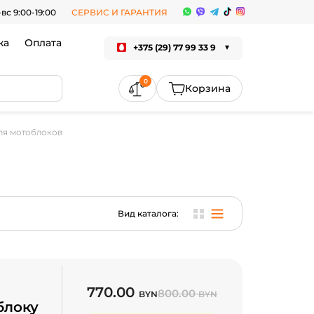
-вс 9:00-19:00
СЕРВИС И ГАРАНТИЯ
ка
Оплата
+375 (29) 77 99 33 9
0
для мотоблоков
Вид каталога:
770.00
800.00
BYN
BYN
блоку