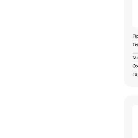
П
Ти
Мо
О
Га