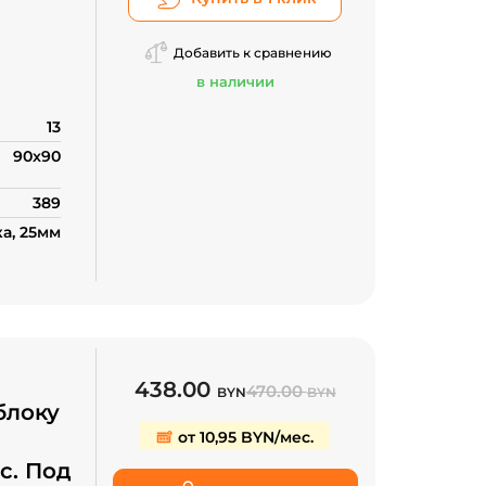
Добавить к сравнению
в наличии
13
90x90
389
а, 25мм
438.00
470.00
BYN
BYN
блоку
от 10,95 BYN/мес.
.с. Под