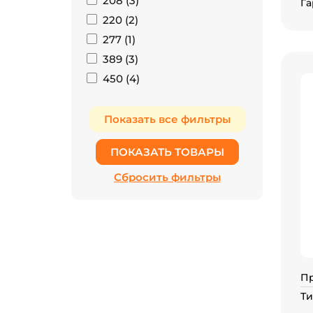
208 (
3
)
Га
220 (
2
)
277 (
1
)
389 (
3
)
450 (
4
)
П
Ти