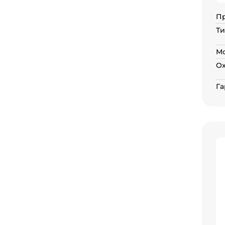
П
Ти
Мо
О
Га