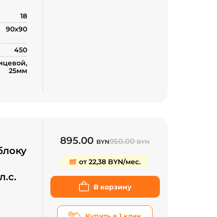
18
90x90
450
цевой,
25мм
895.00
950.00
BYN
BYN
блоку
от 22,38 BYN/мес.
л.с.
В корзину
Купить в 1 клик