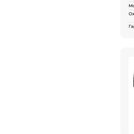
Мо
О
Га