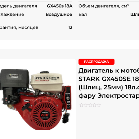
дель двигателя
GX450s 18A
Объем двигателя, см³
хлаждение
Воздушное
Вал
Шли
рантия, месяцев
12
РАСПРОДАЖА
Двигатель к мото
STARK GX450SE 1
(Шлиц, 25мм) 18л.
фару Электроста
Рейтинг
0
0
из
5
на
основе
опроса