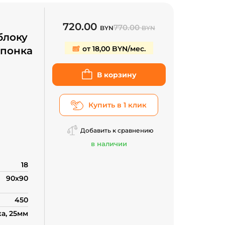
720.00
770.00
BYN
BYN
блоку
от 18,00 BYN/мес.
Шпонка
В корзину
Купить в 1 клик
Добавить к сравнению
в наличии
18
90x90
450
а, 25мм