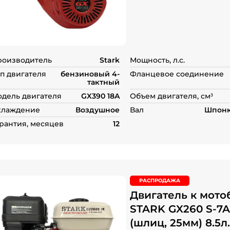
0
из
5
на
основе
опроса
пользователей
роизводитель
Stark
Мощность, л.с.
п двигателя
бензиновый 4-
Фланцевое соединение
тактный
дель двигателя
GX390 18A
Объем двигателя, см³
хлаждение
Воздушное
Вал
Шпонк
рантия, месяцев
12
РАСПРОДАЖА
Двигатель к мото
STARK GX260 S-7A
(шлиц, 25мм) 8.5л