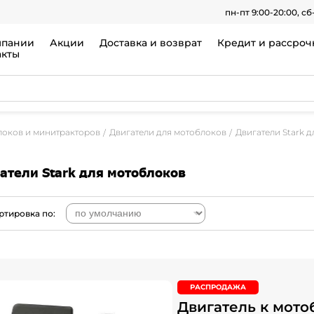
пн-пт 9:00-20:00, сб
мпании
Акции
Доставка и возврат
Кредит и рассроч
акты
локов и минитракторов
Двигатели для мотоблоков
Двигатели Stark 
атели Stark для мотоблоков
ртировка по:
РАСПРОДАЖА
Двигатель к мото