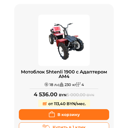
Мотоблок Shtenli 1900 с Адаптером
АМ4
18 л.с
230 кг
4
4 536.00
5 000.00
BYN
BYN
от 113,40 BYN/мес.
В корзину
Купить в 1 клик