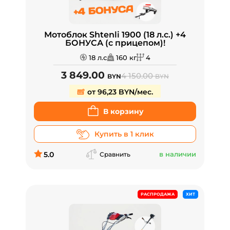
Мотоблок Shtenli 1900 (18 л.с.) +4
БОНУСА (с прицепом)!
18 л.с
160 кг
4
3 849.00
4 150.00
BYN
BYN
от 96,23 BYN/мес.
В корзину
Купить в 1 клик
5.0
в наличии
Сравнить
РАСПРОДАЖА
ХИТ