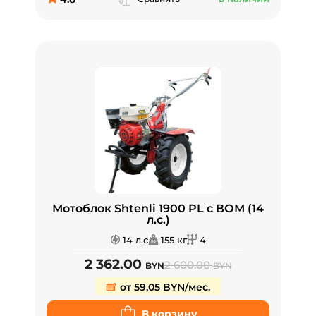
Мотоблок Shtenli 1900 PL с ВОМ (14
л.с.)
14 л.с
155 кг
4
2 362.00
2 600.00
BYN
BYN
от 59,05 BYN/мес.
В корзину