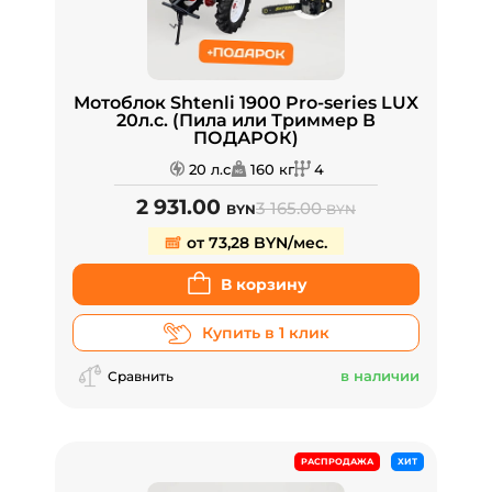
Мотоблок Shtenli 1900 Pro-series LUX
20л.с. (Пила или Триммер В
ПОДАРОК)
20 л.с
160 кг
4
2 931.00
3 165.00
BYN
BYN
от 73,28 BYN/мес.
В корзину
Купить в 1 клик
в наличии
Сравнить
РАСПРОДАЖА
ХИТ