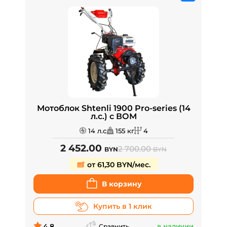
Мотоблок Shtenli 1900 Pro-series (14
л.с.) с ВОМ
14 л.с
155 кг
4
2 452.00
2 700.00
BYN
BYN
от 61,30 BYN/мес.
В корзину
Купить в 1 клик
4.8
в наличии
Сравнить