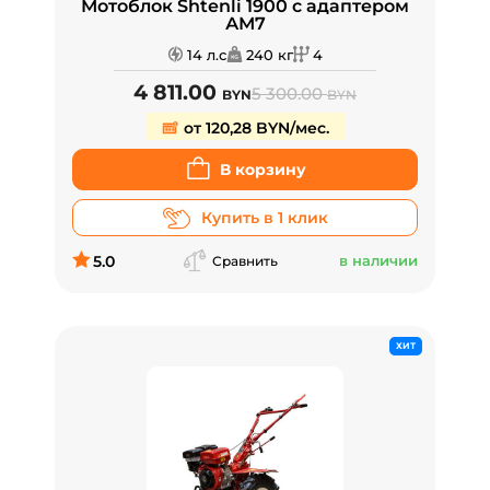
Мотоблок Shtenli 1900 с адаптером
АМ7
14 л.с
240 кг
4
4 811.00
5 300.00
BYN
BYN
от 120,28 BYN/мес.
В корзину
Купить в 1 клик
5.0
в наличии
Сравнить
ХИТ