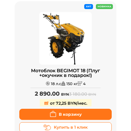
ХИТ
НОВИНКА
Мотоблок BEGIMOT 18 (Плуг
+окучник в подарок!)
18 л.с
150 кг
4
2 890.00
3 180.00
BYN
BYN
от 72,25 BYN/мес.
В корзину
Купить в 1 клик