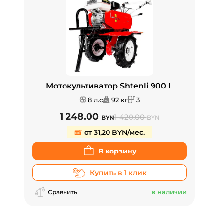
Мотокультиватор Shtenli 900 L
8 л.с
92 кг
3
1 248.00
1 420.00
BYN
BYN
от 31,20 BYN/мес.
В корзину
Купить в 1 клик
в наличии
Сравнить