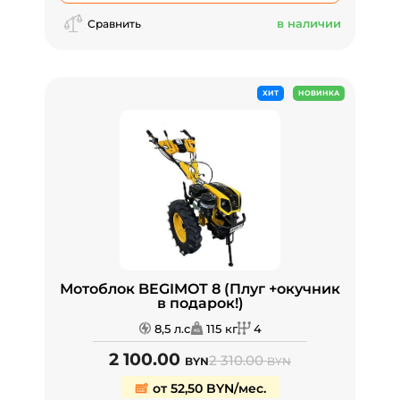
в наличии
Сравнить
ХИТ
НОВИНКА
Мотоблок BEGIMOT 8 (Плуг +окучник
в подарок!)
8,5 л.с
115 кг
4
2 100.00
2 310.00
BYN
BYN
от 52,50 BYN/мес.