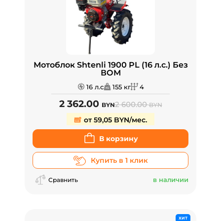
Мотоблок Shtenli 1900 PL (16 л.с.) Без
ВОМ
16 л.с
155 кг
4
2 362.00
2 600.00
BYN
BYN
от 59,05 BYN/мес.
В корзину
Купить в 1 клик
в наличии
Сравнить
ХИТ