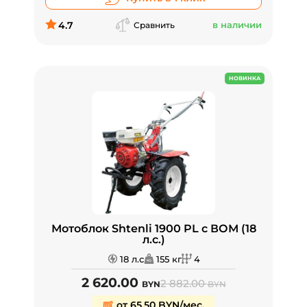
4.7
в наличии
Сравнить
НОВИНКА
Мотоблок Shtenli 1900 PL с ВОМ (18
л.с.)
18 л.с
155 кг
4
2 620.00
2 882.00
BYN
BYN
от 65,50 BYN/мес.