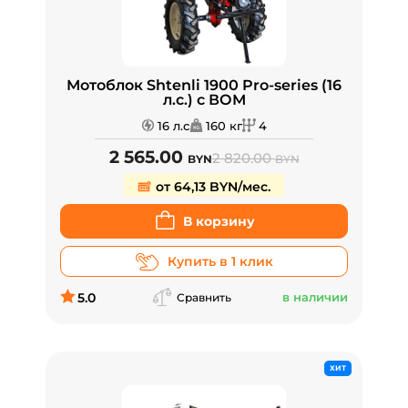
Мотоблок Shtenli 1900 Pro-series (16
л.с.) с ВОМ
16 л.с
160 кг
4
2 565.00
2 820.00
BYN
BYN
от 64,13 BYN/мес.
В корзину
Купить в 1 клик
5.0
в наличии
Сравнить
ХИТ