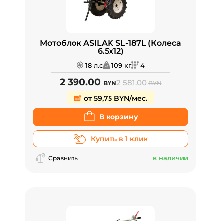
Мотоблок ASILAK SL-187L (Колеса
6.5х12)
18 л.с
109 кг
4
2 390.00
2 581.00
BYN
BYN
от 59,75 BYN/мес.
В корзину
Купить в 1 клик
в наличии
Сравнить