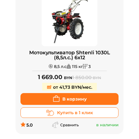
Мотокультиватор Shtenli 1030L
(8,5л.с.) 6х12
8,5 л.с
115 кг
3
1 669.00
1 850.00
BYN
BYN
от 41,73 BYN/мес.
В корзину
Купить в 1 клик
5.0
в наличии
Сравнить