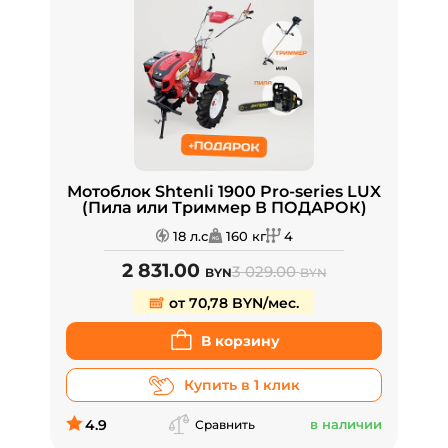
Мотоблок Shtenli 1900 Pro-series LUX
(Пила или Триммер В ПОДАРОК)
18 л.с
160 кг
4
2 831.00
3 029.00
BYN
BYN
от 70,78 BYN/мес.
В корзину
Купить в 1 клик
4.9
в наличии
Сравнить