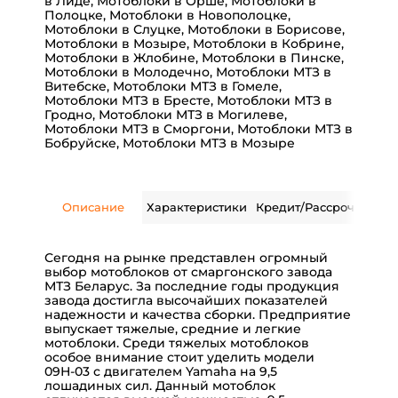
в Лиде
,
Мотоблоки в Орше
,
Мотоблоки в
Полоцке
,
Мотоблоки в Новополоцке
,
Мотоблоки в Слуцке
,
Мотоблоки в Борисове
,
Мотоблоки в Мозыре
,
Мотоблоки в Кобрине
,
Мотоблоки в Жлобине
,
Мотоблоки в Пинске
,
Мотоблоки в Молодечно
,
Мотоблоки МТЗ в
Витебске
,
Мотоблоки МТЗ в Гомеле
,
Мотоблоки МТЗ в Бресте
,
Мотоблоки МТЗ в
Гродно
,
Мотоблоки МТЗ в Могилеве
,
Мотоблоки МТЗ в Сморгони
,
Мотоблоки МТЗ в
Бобруйске
,
Мотоблоки МТЗ в Мозыре
Описание
Характеристики
Кредит/Рассрочка
Дос
Сегодня на рынке представлен огромный
выбор мотоблоков от смаргонского завода
МТЗ Беларус. За последние годы продукция
завода достигла высочайших показателей
надежности и качества сборки. Предприятие
выпускает тяжелые, средние и легкие
мотоблоки. Среди тяжелых мотоблоков
особое внимание стоит уделить модели
09Н-03 с двигателем Yamaha на 9,5
лошадиных сил.
Данный мотоблок