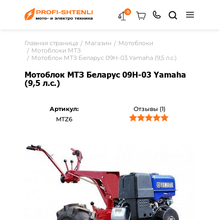
0
Главная страница
Магазин
Мотоблоки
Мотоблоки МТЗ
Мотоблок МТЗ Беларус 09H-03 Yamaha (9,5 л.с.)
Мотоблок МТЗ Беларус 09H-03 Yamaha
(9,5 л.с.)
Артикул:
Отзывы (1)
MTZ6
1
Рейтинг
5.00
из 5 на
основе
опроса
пользователя