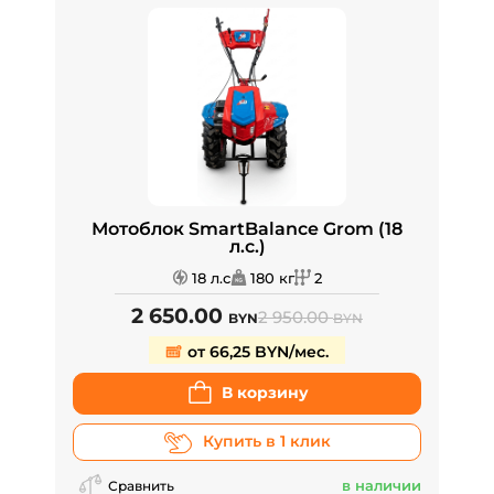
Мотоблок SmartBalance Grom (18
л.с.)
18 л.с
180 кг
2
2 650.00
2 950.00
BYN
BYN
от 66,25 BYN/мес.
В корзину
Купить в 1 клик
в наличии
Сравнить