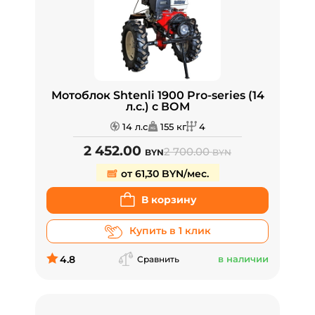
Мотоблок Shtenli 1900 Pro-series (14
л.с.) с ВОМ
14 л.с
155 кг
4
2 452.00
2 700.00
BYN
BYN
от 61,30 BYN/мес.
В корзину
Купить в 1 клик
4.8
в наличии
Сравнить