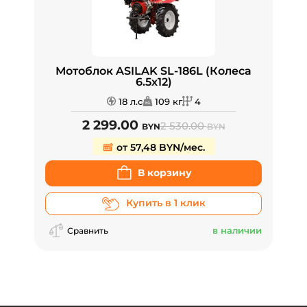
Мотоблок ASILAK SL-186L (Колеса
6.5х12)
18 л.с
109 кг
4
2 299.00
2 530.00
BYN
BYN
от 57,48 BYN/мес.
В корзину
Купить в 1 клик
в наличии
Сравнить