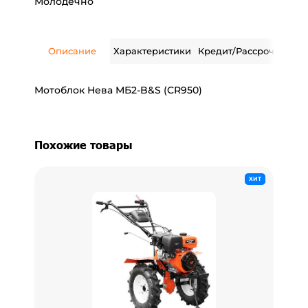
Молодечно
Описание
Характеристики
Кредит/Рассрочка
Дос
Мотоблок Нева МБ2-B&S (CR950)
Похожие товары
ХИТ