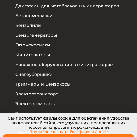
Двигатели для мотоблоков и минитракторов
Бетономешалки
Бензопилы
Бензогенераторы
Газонокосилки
Минитракторы
Навесное оборудование к минитракторам
Снегоуборщики
Триммеры и Бензокосы
Электротранспорт
Электросамокаты
Электроскутеры
Cайт использует файлы cookie для обеспечения удобства
пользователей сайта, его улучшения, предоставления
Электровелосипеды
персонализированных рекомендаций.
Подробнее о настройках
файлов Cookie
Комплектующие для электротранспорта