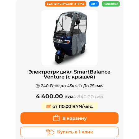
БЕЗ РЕГИСТРАЦИИ И ПРАВ
ХИТ
НОВИНКА
Электротрицикл SmartBalance
Venture (с крышей)
240 Вт
до 45км
До 25км/ч
4 400.00
4 840.00
BYN
BYN
от 110,00 BYN/мес.
В корзину
Купить в 1 клик