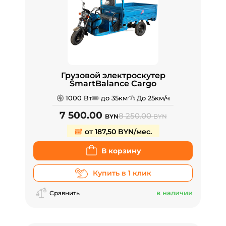
Грузовой электроскутер
SmartBalance Cargo
1000 Вт
до 35км
До 25км/ч
7 500.00
8 250.00
BYN
BYN
от 187,50 BYN/мес.
В корзину
Купить в 1 клик
в наличии
Сравнить