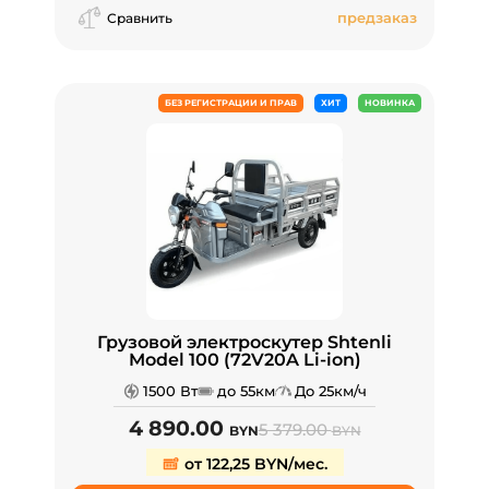
предзаказ
Сравнить
БЕЗ РЕГИСТРАЦИИ И ПРАВ
ХИТ
НОВИНКА
Грузовой электроскутер Shtenli
Model 100 (72V20A Li-ion)
1500 Вт
до 55км
До 25км/ч
4 890.00
5 379.00
BYN
BYN
от 122,25 BYN/мес.