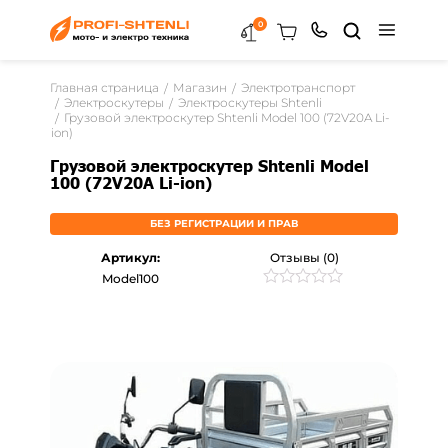
0
Главная страница
Магазин
Электротранспорт
Электроскутеры
Электроскутеры Shtenli
Грузовой электроскутер Shtenli Model 100 (72V20A Li-
ion)
Грузовой электроскутер Shtenli Model
100 (72V20A Li-ion)
БЕЗ РЕГИСТРАЦИИ И ПРАВ
Артикул:
Отзывы (0)
Model100
Рейтинг
0
0
из
5
на
основе
опроса
пользователей