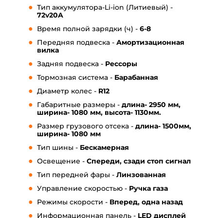
Тип аккумулятора-Li-ion (Литиевый) -
72v20A
Время полной зарядки (ч) -
6-8
Передняя подвеска -
А
мортизационная
вилка
Задняя подвеска -
Р
ессоры
Тормозная система -
Барабанная
Диаметр колес -
R12
Габаритные размеры -
длина- 2950 мм,
ширина- 1080 мм, высота- 1130мм.
Размер грузового отсека -
длина- 1500мм,
ширина- 1080 мм
Тип шины -
Бескамерная
Освещение -
Спереди, сзади стоп сигнал
Тип передней фары -
Линзованная
Управление скоростью -
Ручка газа
Режимы скорости -
В
перед, одна назад
Информационная панель -
LED дисплей