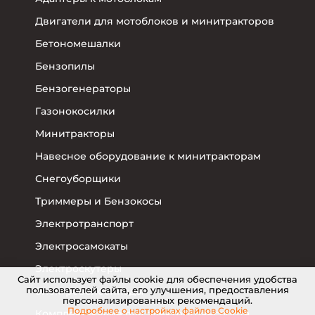
Двигатели для мотоблоков и минитракторов
Бетономешалки
Бензопилы
Бензогенераторы
Газонокосилки
Минитракторы
Навесное оборудование к минитракторам
Снегоуборщики
Триммеры и Бензокосы
Электротранспорт
Электросамокаты
Электроскутеры
Cайт использует файлы cookie для обеспечения удобства
пользователей сайта, его улучшения, предоставления
Электровелосипеды
персонализированных рекомендаций.
Подробнее о настройках
файлов Cookie
Комплектующие для электротранспорта