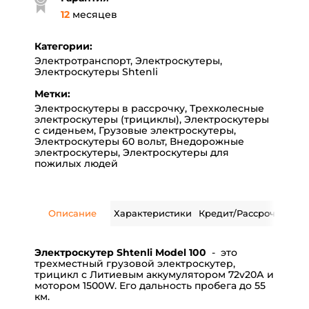
12
месяцев
Категории:
Электротранспорт
,
Электроскутеры
,
Электроскутеры Shtenli
Метки:
Электроскутеры в рассрочку
,
Трехколесные
электроскутеры (трициклы)
,
Электроскутеры
с сиденьем
,
Грузовые электроскутеры
,
Электроскутеры 60 вольт
,
Внедорожные
электроскутеры
,
Электроскутеры для
пожилых людей
Описание
Характеристики
Кредит/Рассрочка
Дос
Э
лектроскутер
Shtenli Model 100
- это
трехместный грузовой электроскутер,
трицикл с Литиевым аккумулятором 72v20А и
мотором 1500W. Его дальность пробега до 55
км.