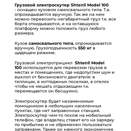
Грузовой электроскутер Shtenli Model 100
- оснащен кузовом самосвального типа. Т.е.
опрокидывается вручную. Так же на нем
можно перевозить негабаритный груз т.к. все
борта откидываются, и на оставшуюся
платформу можно положить груз любого
размера.
Кузов
самосвального типа
, опрокидывается
вручную. Грузоподъемность
550 кг
в
щадящем режиме.
Грузовой электротрицикл
Shtenli Model
100
используется для перевозки грузов в
местах и помещениях, где недопустим шум и
выхлоп от бензинового двигателя: в
теплицах, в коттеджных поселках, в отелях
чтобы не мешать отдыхающим т.к.
перемещается он бесшумно.
Электроскутер будет незаменимым
помощником в небольших населенных
пунктах, где нет заправочных станций.
Электроскутер чем-то похож на мобильный
телефон, где владелец ставит его на зарядку
по прибытию и не обременен пользоваться
заправками. Также он намного экономичнее