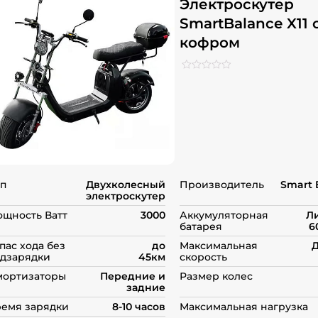
Электроскутер
SmartBalance X11 
кофром
Рейтинг
0
0
из
5
на
основе
опроса
пользователей
п
Двухколесный
Производитель
Smart 
электроскутер
щность Ватт
3000
Аккумуляторная
Л
батарея
6
пас хода без
до
Максимальная
Д
дзарядки
45км
скорость
мортизаторы
Передние и
Размер колес
задние
емя зарядки
8-10 часов
Максимальная нагрузка