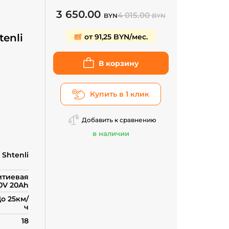
3 650.00
4 015.00
BYN
BYN
enli
от 91,25 BYN/мес.
В корзину
Купить в 1 клик
Добавить к сравнению
в наличии
Shtenli
итиевая
0V 20Ah
о 25км/
ч
18