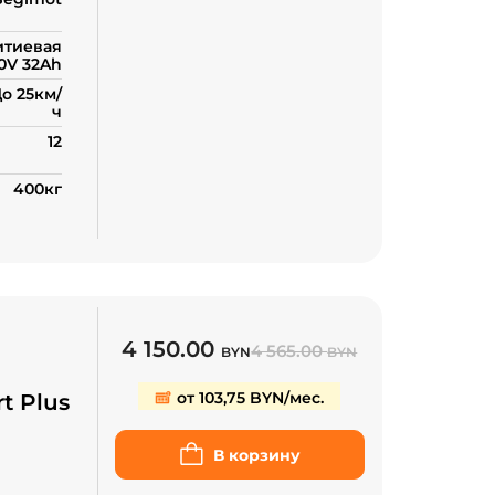
итиевая
0V 32Ah
о 25км/
ч
12
400кг
4 150.00
4 565.00
BYN
BYN
от 103,75 BYN/мес.
t Plus
В корзину