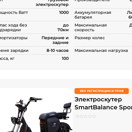
электроскутер
щность Ватт
1000
Аккумуляторная
Л
батарея
6
пас хода без
до
Максимальная
Д
дзарядки
70км
скорость
мортизаторы
Передние и
Размер колес
задние
емя зарядки
8-10 часов
Максимальная нагрузка
сса, кг
100
БЕЗ РЕГИСТРАЦИИ И ПРАВ
Электроскутер
SmartBalance Spor
Рейтинг
0
0
из