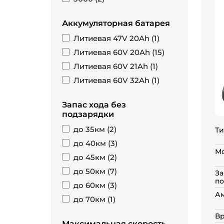
Аккумуляторная батарея
Литиевая 47V 20Ah (
1
)
Литиевая 60V 20Ah (
15
)
Литиевая 60V 21Ah (
1
)
Литиевая 60V 32Ah (
1
)
Запас хода без
подзарядки
до 35км (
2
)
Ти
до 40км (
3
)
Мо
до 45км (
2
)
до 50км (
7
)
За
по
до 60км (
3
)
А
до 70км (
1
)
Вр
Максимальная скорость