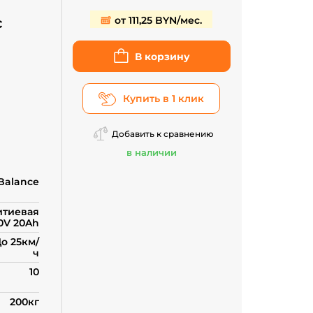
от 111,25 BYN/мес.
c
В корзину
Купить в 1 клик
Добавить к сравнению
в наличии
Balance
итиевая
0V 20Ah
о 25км/
ч
10
200кг