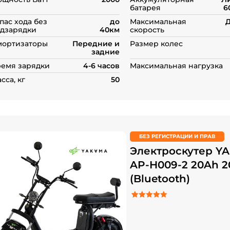
батарея
6
пас хода без
до
Максимальная
Д
дзарядки
40км
скорость
мортизаторы
Передние и
Размер колес
задние
емя зарядки
4-6 часов
Максимальная нагрузка
сса, кг
50
БЕЗ РЕГИСТРАЦИИ И ПРАВ
Электроскутер Y
AP-H009-2 20Ah 
(Bluetooth)
5.00
Рейтинг
2
из 5 на основе о
пользователей