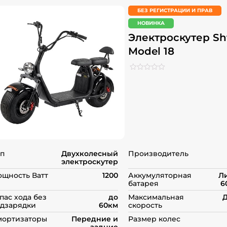
БЕЗ РЕГИСТРАЦИИ И ПРАВ
НОВИНКА
Электроскутер Sht
Model 18
Рейтинг
0
0
из
5
на
основе
опроса
пользователей
п
Двухколесный
Производитель
электроскутер
щность Ватт
1200
Аккумуляторная
Л
батарея
6
пас хода без
до
Максимальная
Д
дзарядки
60км
скорость
мортизаторы
Передние и
Размер колес