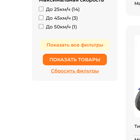
Ма
До 25км/ч (
14
)
До 45км/ч (
3
)
До 50км/ч (
1
)
Ти
Мо