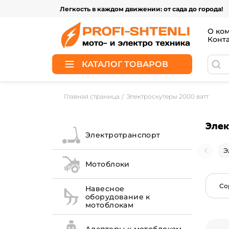
Легкость в каждом движении: от сада до города!
О ко
Конт
КАТАЛОГ ТОВАРОВ
Главная страница
Электроскутеры 2000 ватт
Элек
Электротранспорт
Э
Мотоблоки
Со
Навесное
оборудование к
мотоблокам