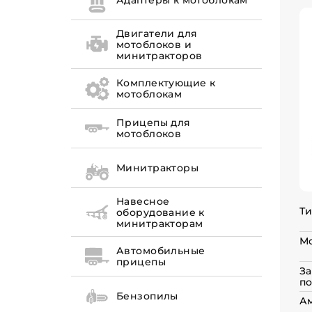
Адаптеры к мотоблокам
Двигатели для
мотоблоков и
минитракторов
Комплектующие к
мотоблокам
Прицепы для
мотоблоков
Минитракторы
Навесное
Ти
оборудование к
минитракторам
Мо
Автомобильные
прицепы
За
по
Бензопилы
А