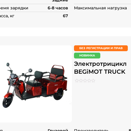
задние
емя зарядки
6-8 часов
Максимальная нагрузка
сса, кг
67
БЕЗ РЕГИСТРАЦИИ И ПРАВ
НОВИНКА
Электротрицикл
BEGiMOT TRUCK
Рейтинг
0
0
из
5
на
основе
опроса
пользователей
п
Грузовой
Производитель