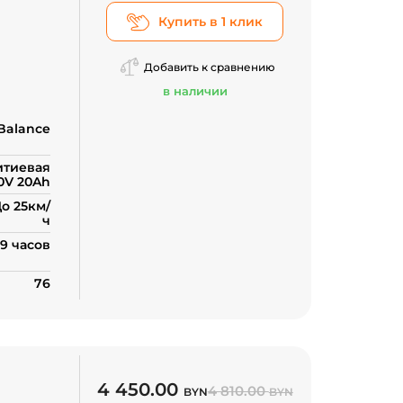
Купить в 1 клик
Добавить к сравнению
в наличии
Balance
итиевая
0V 20Ah
о 25км/
ч
-9 часов
76
4 450.00
4 810.00
BYN
BYN