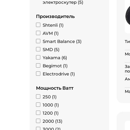
электроскутер (
5
)
Производитель
Shtenli (
1
)
AVM (
1
)
Smart Balance (
3
)
Ти
SMD (
5
)
Мо
Yakama (
6
)
Begimot (
1
)
За
по
Electrodrive (
1
)
А
Мощность Ватт
Ма
250 (
1
)
1000 (
1
)
1200 (
1
)
2000 (
13
)
3000 (
2
)