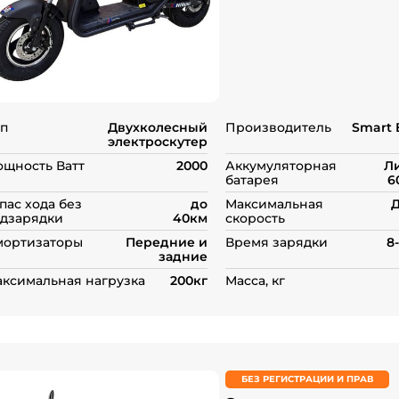
5
на
основе
опроса
пользователей
п
Двухколесный
Производитель
Smart 
электроскутер
щность Ватт
2000
Аккумуляторная
Л
батарея
6
пас хода без
до
Максимальная
Д
дзарядки
40км
скорость
мортизаторы
Передние и
Время зарядки
8
задние
ксимальная нагрузка
200кг
Масса, кг
БЕЗ РЕГИСТРАЦИИ И ПРАВ