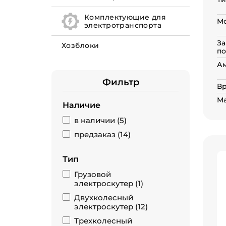
Комплектующие для
Мо
электротранспорта
За
Хозблоки
по
А
Фильтр
Вр
Ма
Наличие
в наличии (
5
)
предзаказ (
14
)
Тип
Грузовой
электроскутер (
1
)
Двухколесный
электроскутер (
12
)
Трехколесный