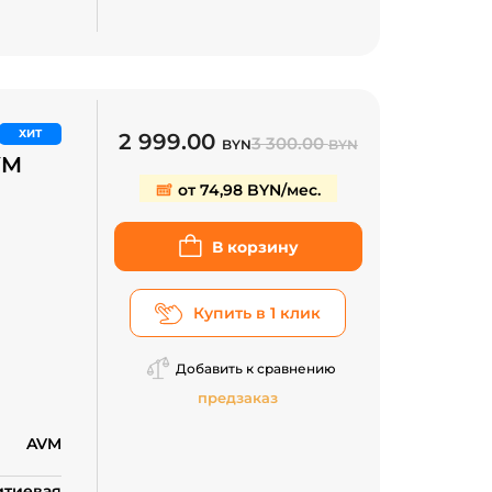
ХИТ
2 999.00
3 300.00
BYN
BYN
VM
от 74,98 BYN/мес.
В корзину
Купить в 1 клик
Добавить к сравнению
предзаказ
AVM
итиевая