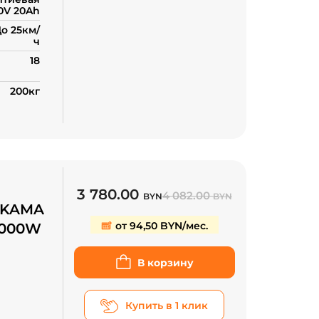
0V 20Ah
о 25км/
ч
18
200кг
3 780.00
4 082.00
BYN
BYN
AKAMA
от 94,50 BYN/мес.
2000W
В корзину
проса
Купить в 1 клик