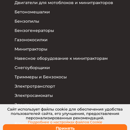
Двигатели для мотоблоков и минитракторов
Бетономешалки
Бензопилы
Бензогенераторы
Газонокосилки
Минитракторы
Навесное оборудование к минитракторам
Снегоуборщики
Триммеры и Бензокосы
Электротранспорт
Электросамокаты
Электроскутеры
Cайт использует файлы cookie для обеспечения удобства
пользователей сайта, его улучшения, предоставления
Электровелосипеды
персонализированных рекомендаций.
Подробнее о настройках
файлов Cookie
Комплектующие для электротранспорта
Принять