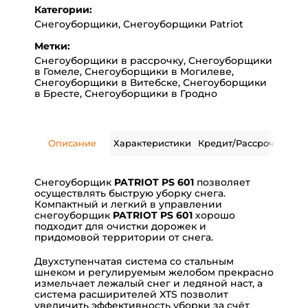
Категории:
Снегоуборщики
,
Снегоуборщики Patriot
Метки:
Снегоуборщики в рассрочку
,
Снегоуборщики
в Гомеле
,
Снегоуборщики в Могилеве
,
Снегоуборщики в Витебске
,
Снегоуборщики
в Бресте
,
Снегоуборщики в Гродно
Описание
Характеристики
Кредит/Рассрочка
Дос
Снегоуборщик
PATRIOT PS 601
позволяет
осуществлять быструю уборку снега.
Компактный и легкий в управлении
снегоуборщик
PATRIOT PS 601
хорошо
подходит для очистки дорожек и
придомовой территории от снега.
Двухступенчатая система со стальным
шнеком и регулируемым желобом прекрасно
измельчает лежалый снег и ледяной наст, а
система расширителей XTS позволит
увеличить эффективность уборки за счёт