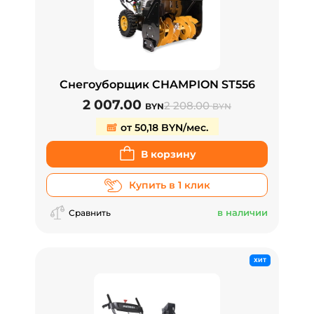
Снегоуборщик CHAMPION ST556
2 007.00
2 208.00
BYN
BYN
от 50,18 BYN/мес.
В корзину
Купить в 1 клик
в наличии
Сравнить
ХИТ