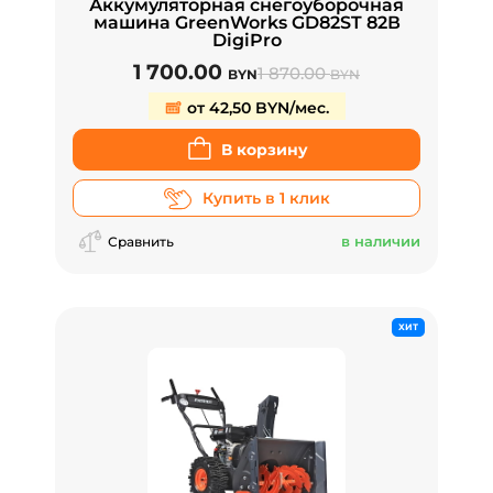
Аккумуляторная снегоуборочная
машина GreenWorks GD82ST 82В
DigiPro
1 700.00
1 870.00
BYN
BYN
от 42,50 BYN/мес.
В корзину
Купить в 1 клик
в наличии
Сравнить
ХИТ