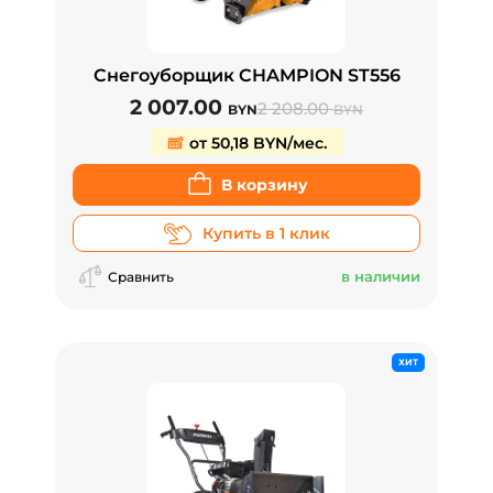
Снегоуборщик CHAMPION ST556
2 007.00
2 208.00
BYN
BYN
от 50,18 BYN/мес.
В корзину
Купить в 1 клик
в наличии
Сравнить
ХИТ