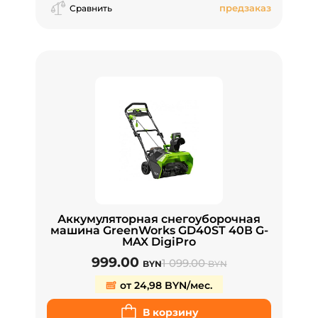
предзаказ
Сравнить
Аккумуляторная снегоуборочная
машина GreenWorks GD40ST 40В G-
MAX DigiPro
999.00
1 099.00
BYN
BYN
от 24,98 BYN/мес.
В корзину