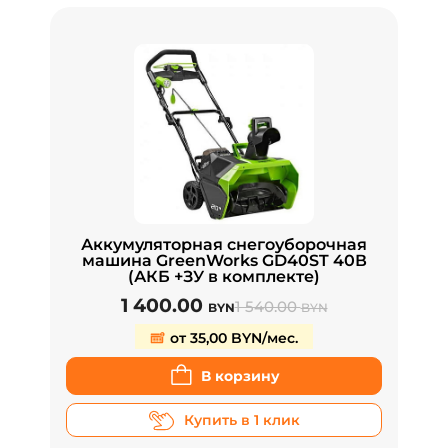
Аккумуляторная снегоуборочная
машина GreenWorks GD40ST 40В
(АКБ +ЗУ в комплекте)
1 400.00
1 540.00
BYN
BYN
от 35,00 BYN/мес.
В корзину
Купить в 1 клик