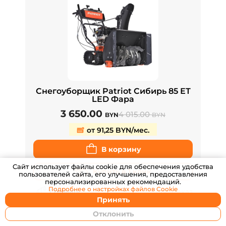
Снегоуборщик Patriot Сибирь 85 ЕТ
LED Фара
3 650.00
4 015.00
BYN
BYN
от 91,25 BYN/мес.
В корзину
Cайт использует файлы cookie для обеспечения удобства
Купить в 1 клик
пользователей сайта, его улучшения, предоставления
персонализированных рекомендаций.
Подробнее о настройках
файлов Cookie
предзаказ
Сравнить
Принять
Отклонить