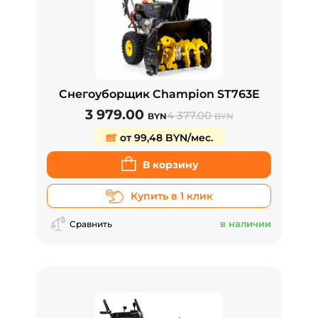
Снегоуборщик Champion ST763E
3 979.00
4 377.00
BYN
BYN
от 99,48 BYN/мес.
В корзину
Купить в 1 клик
в наличии
Сравнить