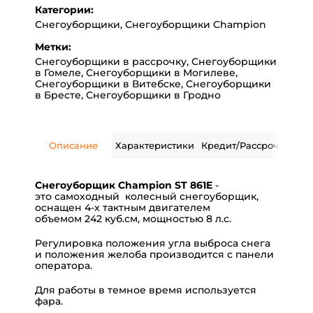
Категории:
Снегоуборщики
,
Снегоуборщики Champion
Метки:
Снегоуборщики в рассрочку
,
Снегоуборщики
в Гомеле
,
Снегоуборщики в Могилеве
,
Снегоуборщики в Витебске
,
Снегоуборщики
в Бресте
,
Снегоуборщики в Гродно
Описание
Характеристики
Кредит/Рассрочка
Дос
Снегоуборщик Champion ST 861E
-
это самоходный колесный снегоуборщик,
оснащен 4-х тактным двигателем
объемом 242 куб.см, мощностью 8 л.с.
Регулировка положения угла выброса снега
и положения желоба производится с панели
оператора.
Для работы в темное время используется
фара.