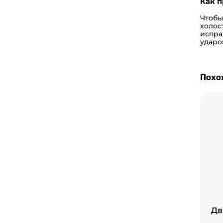
Как п
Чтобы
холос
испра
ударо
Похо
Дв