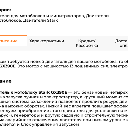
ории:
тели для мотоблоков и минитракторов
,
Двигатели
отоблоков
,
Двигатели Stark
писание
Характеристики
Кредит/
Доста
Рассрочка
опл
вам требуется новый двигатель для вашего мотоблока, то 
 GX390E
. Это мотор с мощностью 13 лошадиных сил, электр
ание
тель к мотоблоку Stark GX390E
— это бензиновый четырехт
ма запуска ручная и электростартер, а крутящий момент со
шная система охлаждения позволяет продлить ресурс дви
на высоких оборотах. Низкий вес агрегата повышает эффек
ендуем приобретение этого двигателя для установки на 
арус»), генераторы и другую садовую и строительную техн
ма аварийного отключения двигателя при низком уровне м
вляется и блок управления запуском