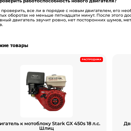
роверить работоспособность нового двигателя?
 проверить, все ли в порядке с новым двигателем, его нео
тых оборотах не меньше пятнадцати минут. После этого дос
вный двигатель звучит ровно, нет посторонних шумов, мет
в.
жие товары
РАСПРОДАЖА
игатель к мотоблоку Stark GX 450s 18 л.с.
Дв
Шлиц