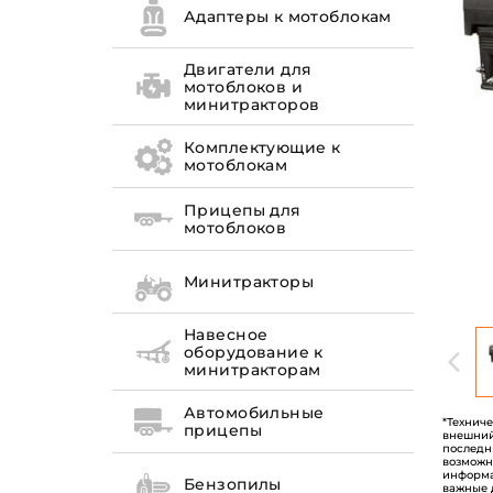
Адаптеры к мотоблокам
Двигатели для
мотоблоков и
минитракторов
Комплектующие к
мотоблокам
Прицепы для
мотоблоков
Минитракторы
Навесное
оборудование к
минитракторам
Автомобильные
*Технич
прицепы
внешний
последн
возможн
информа
Бензопилы
важные 