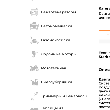
Катег
Бензогенераторы
Двига
для м
Бетономешалки
О
Газонокосилки
Если 
Лодочные моторы
Stark
Мототехника
Опис
Двига
Снегоуборщики
Систе
Возду
даже 
Реком
Триммеры и Бензокосы
(«Бел
систе
поста
Теплицы из