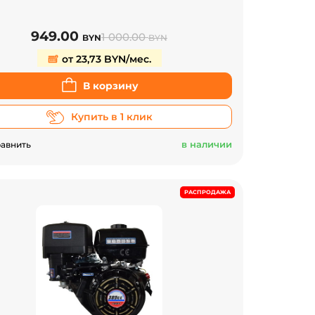
949.00
1 000.00
BYN
BYN
от 23,73 BYN/мес.
В корзину
Купить в 1 клик
в наличии
авнить
РАСПРОДАЖА