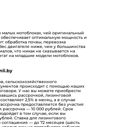
и малых мотоблоках, чей оригинальный
р обеспечивает оптимальную мощность и
т: обработка почвы, перевозка
 Вес двигателя ниже, чем у большинства
иалов, что никак не сказывается на
егат на младшие модели мотоблоков.
li.by
в, сельскохозяйственного
окументов происходит с помощью наших
договоре. У нас вы можете приобрести
овавшись
рассрочкой
,
лизинговой
составляет 2,5% в месяц, а в случае
ассрочка предоставляется без участия
 рассрочка — 10 000 рублей. Срок
одойдет в том случае, если вы
ублей. Ставка для лизингового
о соглашения — до 72 месяцев (шесть
ь
кредит
, вам не потребуется собирать