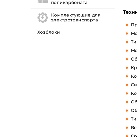
поликарбоната
Техн
Комплектующие для
электротранспорта
Пр
Хозблоки
Мо
Ти
Мо
Об
Кр
Ко
Си
Ко
Об
Об
Ти
Ве
Ср