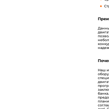
Ст
Преи
Данны
двига
позво
небол
конку
надеж
Поче
Наш
и
обору
специ
двига
прогр
заклю
банка
предо
плани
согла
лет).