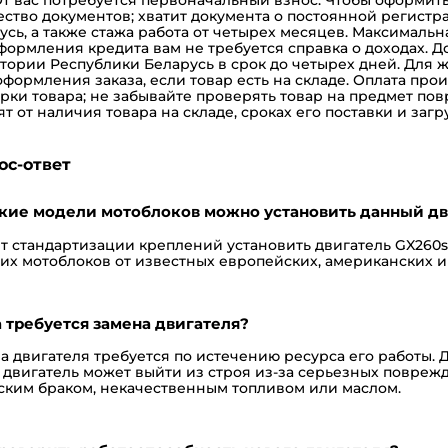
ство документов; хватит документа о постоянной регист
усь, а также стажа работа от четырех месяцев. Максимальн
формления кредита вам не требуется справка о доходах.
Д
тории Республики Беларусь в срок до четырех дней. Для ж
оформления заказа, если товар есть на складе. Оплата про
рки товара; не забывайте проверять товар на предмет по
ят от наличия товара на складе, сроках его поставки и заг
ос-ответ
акие модели мотоблоков можно установить данный дв
ет стандартизации креплений установить двигатель GX260
их мотоблоков от известных европейских, американских и
 требуется замена двигателя?
а двигателя требуется по истечению ресурса его работы. 
 двигатель может выйти из строя из-за серьезных повреж
ским браком, некачественным топливом или маслом.