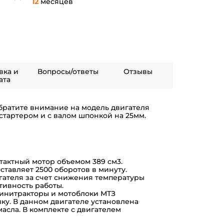
12
месяцев
вка и
Вопросы/ответы
Отзывы
ата
обратите внимание на модель двигателя
остартером и с валом шпонкой на 25мм.
актный мотор объемом 389 см3.
ставляет 2500 оборотов в минуту.
гателя за счет снижения температуры
тивность работы.
минитракторы и мотоблоки МТЗ
ику. В данном двигателе установлена
асла. В комплекте с двигателем