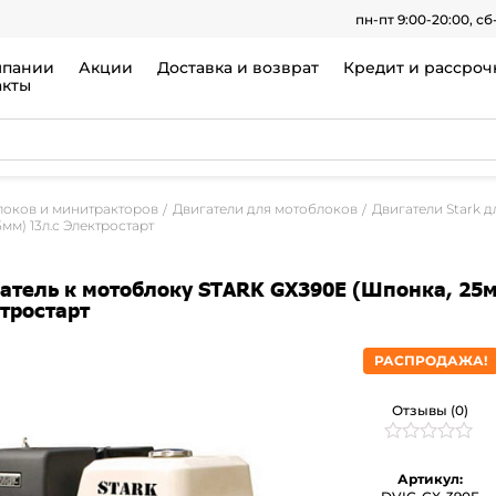
пн-пт 9:00-20:00, сб
мпании
Акции
Доставка и возврат
Кредит и рассроч
акты
локов и минитракторов
Двигатели для мотоблоков
Двигатели Stark 
мм) 13л.с Электростарт
атель к мотоблоку STARK GX390E (Шпонка, 25м
тростарт
РАСПРОДАЖА!
Отзывы (0)
Рейтинг
0
0
Артикул:
из