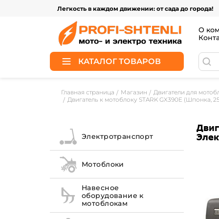
Легкость в каждом движении: от сада до города!
О ко
Конт
КАТАЛОГ ТОВАРОВ
Главная страница
Магазин
Двигатели для мотоб
Двигатель к мотоблоку STARK GX390E (Шпонка, 25
Двиг
Элек
Электротранспорт
Мотоблоки
Навесное
оборудование к
мотоблокам