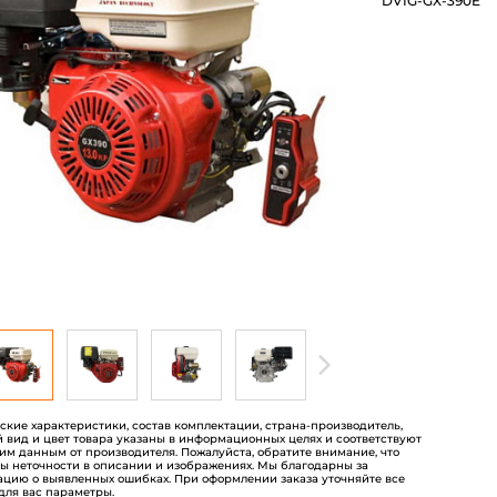
DVIG-GX-390E
5
на
основе
опроса
пользователей
еские характеристики, состав комплектации, страна-производитель,
 вид и цвет товара указаны в информационных целях и соответствуют
им данным от производителя. Пожалуйста, обратите внимание, что
ы неточности в описании и изображениях. Мы благодарны за
цию о выявленных ошибках. При оформлении заказа уточняйте все
для вас параметры.