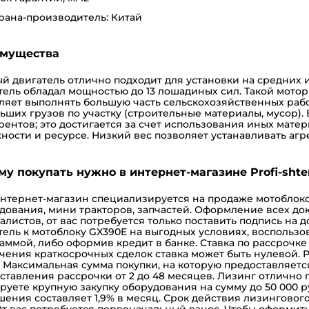
рана-производитель: Китай
мущества
й двигатель отлично подходит для установки на средних 
тель обладал мощностью до 13 лошадиных сил. Такой мото
ляет выполнять большую часть сельскохозяйственных рабо
ьших грузов по участку (строительные материалы, мусор).
рентов; это достигается за счет использования иных матер
ности и ресурсе. Низкий вес позволяет устанавливать агр
му покупать нужно в интернет-магазине Profi-shten
нтернет-магазин
специализируется на продаже мотоблоко
дования, мини тракторов, запчастей. Оформление всех д
алистов, от вас потребуется только поставить подпись на 
тель к мотоблоку GX390E на выгодных условиях, воспольз
аммой, либо оформив
кредит
в банке.
Ставка по
рассрочке
чения краткосрочных сделок ставка может быть нулевой. Р
. Максимальная сумма покупки, на которую предоставляется
ставления рассрочки от 2 до 48 месяцев.
Лизинг
отлично п
руете крупную закупку оборудования на сумму до 50 000 р
шения составляет 1,9% в месяц. Срок действия лизинговог
 От вас потребуется первоначальный взнос.
Чтобы оформит