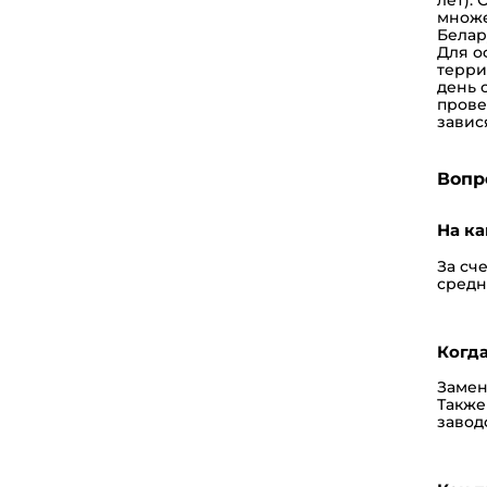
множе
Белар
Для о
терри
день 
прове
завис
Вопр
На к
За сч
средн
Когда
Замен
Также
завод