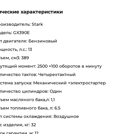
ические характеристики
оизводитель: Stark
дель: GX390E
п двигателя: Бензиновый
щность, л.с.: 13
ъем, см3: 389
утящий момент: 2500 +100 оборотов в минуту
личество тактов: Четырехтактный
стема запуска: Механический +электростартер
личество цилиндров: Один
ъем масляного бака,л: 1,1
ъем топливного бака, л: 6.5
п системы охлаждения: Воздушное
с изделия, кг: 32
ок гарантии, м: 12