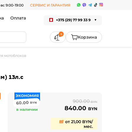
-вс 9:00-19:00
СЕРВИС И ГАРАНТИЯ
ка
Оплата
+375 (29) 77 99 33 9
0
для мотоблоков
м) 13л.с
ЭКОНОМИЯ
900.00
60.00
BYN
BYN
840.00
BYN
в наличии
от 21,00 BYN/
мес.