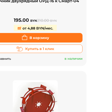
чник двухрядный ОРД-16 к Смарт-04
195.00
210.00
BYN
BYN
от 4,88 BYN/мес.
В корзину
Купить в 1 клик
в наличии
авнить