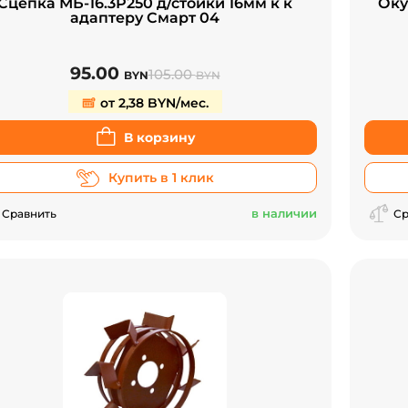
Сцепка МБ-16.3Р250 д/стойки 16мм к к
Оку
адаптеру Смарт 04
95.00
105.00
BYN
BYN
от 2,38 BYN/мес.
В корзину
Купить в 1 клик
в наличии
Сравнить
Ср