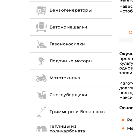
Катег
Навес
Бензогенераторы
мотоб
Бетономешалки
О
Газонокосилки
Окучн
предн
Лодочные моторы
культ
однов
топли
Мототехника
Изгот
долго
подхо
Снегоуборщики
макси
Основ
Триммеры и Бензокосы
Ре
Теплицы из
Ме
поликарбоната