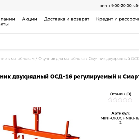
пн-пт 9:00-20:00, сб
мпании
Акции
Доставка и возврат
Кредит и рассроч
акты
ние к мотоблокам
Окучник для мотоблока
Окучник двухрядный ОСД
ник двухрядный ОСД-16 регулируемый к Смар
Отзывы (0)
Рейтинг
0
0
Артикул:
из
MINI-OKUCHNIKI-16
5
2
на
основе
опроса