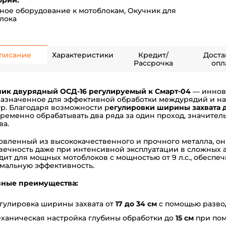
ории:
ное оборудование к мотоблокам
,
Окучник для
лока
писание
Характеристики
Кредит/
Доста
Рассрочка
опл
ик двурядный ОСД-16 регулируемый к Смарт-04
— иннов
азначенное для эффективной обработки междурядий и на
ур. Благодаря возможности р
егулировки ширины захвата д
ременно обрабатывать два ряда за один проход, значител
ва.
овленный из высококачественного и прочного металла, он
вечность даже при интенсивной эксплуатации в сложных 
дит для мощных мотоблоков с мощностью от 9 л.с., обеспе
мальную эффективность.
ные преимущества:
гулировка ширины захвата от
17 до 34 см
с помощью развод
ханическая настройка глубины обработки до
15 см
при пом