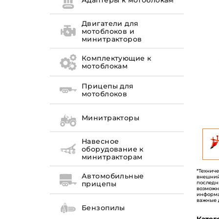
Адаптеры к мотоблокам
Двигатели для
мотоблоков и
минитракторов
Комплектующие к
мотоблокам
Прицепы для
мотоблоков
Минитракторы
Навесное
оборудование к
минитракторам
*Технич
Автомобильные
внешний
последн
прицепы
возможн
информа
важные 
Бензопилы