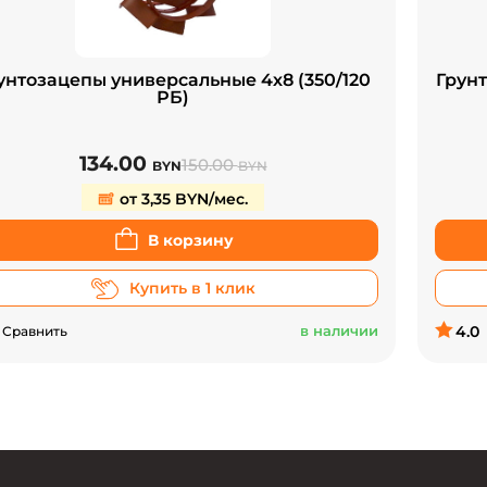
унтозацепы универсальные 4х8 (350/120
Грунт
РБ)
134.00
150.00
BYN
BYN
от 3,35 BYN/мес.
В корзину
Купить в 1 клик
в наличии
4.0
Сравнить