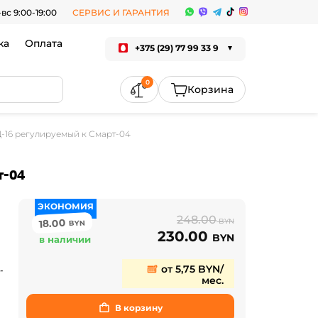
-вс 9:00-19:00
СЕРВИС И ГАРАНТИЯ
ка
Оплата
+375 (29) 77 99 33 9
0
-16 регулируемый к Смарт-04
т-04
ЭКОНОМИЯ
248.00
18.00
BYN
BYN
230.00
BYN
в наличии
от 5,75 BYN/
-
мес.
В корзину