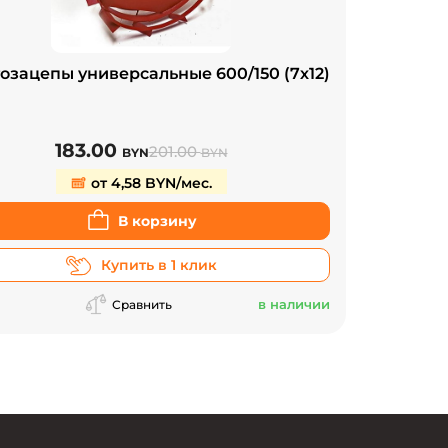
озацепы универсальные 600/150 (7х12)
183.00
201.00
BYN
BYN
от 4,58 BYN/мес.
В корзину
Купить в 1 клик
в наличии
Сравнить