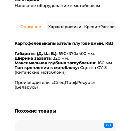
Навесное оборудование к мотоблокам
Описание
Характеристики
Кредит/Рассрочка
Дос
Картофелевыкапыватель плуговидный, КВ3
Габариты (Д. Ш. В.):
590х370х400 мм.
Ширина захвата:
320 мм.
Максимальная глубина заглубления:
160 мм.
Тип крепления к мотоблоку:
Сцепка СУ-3
(Китайские мотоблоки)
Производитель: «СпецПрофРесурс»
(Беларусь)
Похожие товары
ХИТ