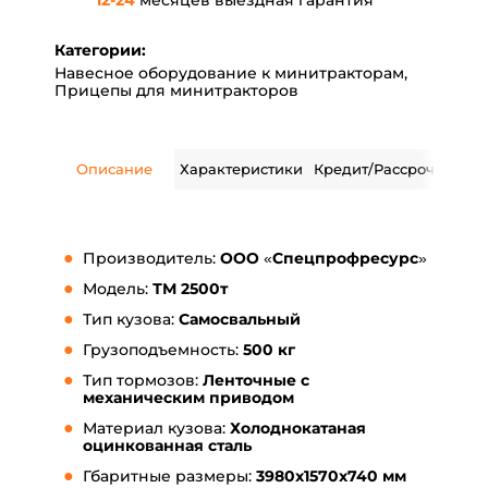
12
-
24
месяцев выездная гарантия
Категории:
Навесное оборудование к минитракторам
,
Прицепы для минитракторов
Описание
Характеристики
Кредит/Рассрочка
Дос
Производитель:
ООО «Спецпрофресурс»
Модель:
ТМ 2500т
Тип кузова:
Самосвальный
Грузоподъемность:
500 кг
Тип тормозов:
Ленточные с
механическим приводом
Материал кузова:
Холоднокатаная
оцинкованная сталь
Гбаритные размеры:
3980x1570x740 мм