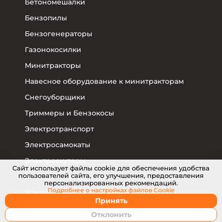
Бетономешалки
Бензопилы
Бензогенераторы
Газонокосилки
Минитракторы
Навесное оборудование к минитракторам
Снегоуборщики
Триммеры и Бензокосы
Электротранспорт
Электросамокаты
Электроскутеры
Cайт использует файлы cookie для обеспечения удобства
пользователей сайта, его улучшения, предоставления
Электровелосипеды
персонализированных рекомендаций.
Подробнее о настройках
файлов Cookie
Комплектующие для электротранспорта
Принять
Отклонить