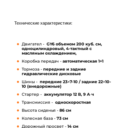
Технические характеристики:
Двигател -
GY6 объемом 200 куб. см,
одноцилиндровый, 4-тактный
с
масляным охлаждением,
Коробка передач -
автоматическая 1+1
Тормоза -
передние и задние
гидравлические дисковые
Шины -
передние 23×7-10 / задние 22×10-
10 (внедорожные)
Стартер -
аккумулятор 12 В, 9 А·ч
Трансмиссия -
односкоростная
Высота сиденья -
86 см
Колесная база -
73 см
Дорожный просвет -
14 см