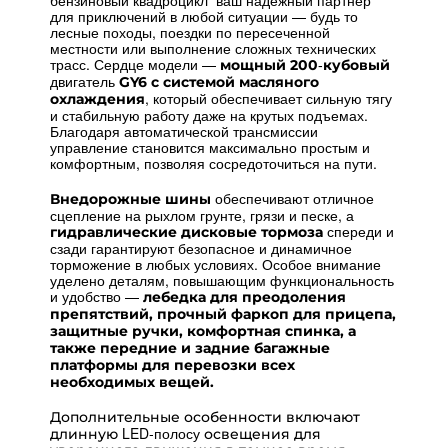
бензиновый квадроцикл ваш надежный партнер
для приключений в любой ситуации — будь то
лесные походы, поездки по пересеченной
местности или выполнение сложных технических
трасс. Сердце модели —
мощный 200‑кубовый
двигатель
GY6 с системой масляного
, который обеспечивает сильную тягу
охлаждения
и стабильную работу даже на крутых подъемах.
Благодаря автоматической трансмиссии
управление становится максимально простым и
комфортным, позволяя сосредоточиться на пути.
обеспечивают отличное
Внедорожные шины
сцепление на рыхлом грунте, грязи и песке, а
спереди и
гидравлические дисковые тормоза
сзади гарантируют безопасное и динамичное
торможение в любых условиях. Особое внимание
уделено деталям, повышающим функциональность
и удобство —
лебедка для преодоления
препятствий, прочный фаркоп для прицепа,
защитные ручки, комфортная спинка, а
также передние и задние багажные
платформы для перевозки всех
необходимых вещей.
Дополнительные особенности включают
LED‑полосу
длинную
освещения для