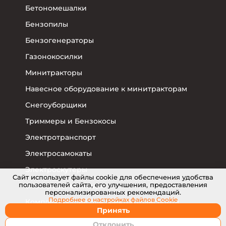
Бетономешалки
Бензопилы
Бензогенераторы
Газонокосилки
Минитракторы
Навесное оборудование к минитракторам
Снегоуборщики
Триммеры и Бензокосы
Электротранспорт
Электросамокаты
Электроскутеры
Cайт использует файлы cookie для обеспечения удобства
пользователей сайта, его улучшения, предоставления
Электровелосипеды
персонализированных рекомендаций.
Подробнее о настройках
файлов Cookie
Комплектующие для электротранспорта
Принять
Отклонить