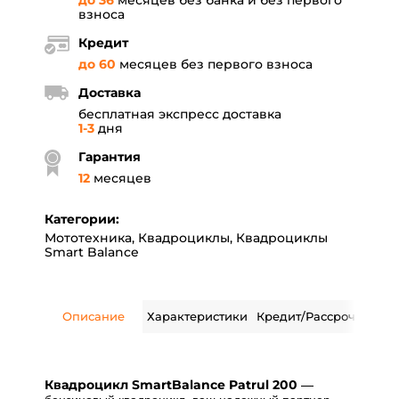
до 36
месяцев без банка и без первого
взноса
Кредит
до 60
месяцев без первого взноса
Доставка
бесплатная экспресс доставка
1-3
дня
Гарантия
12
месяцев
Категории:
Мототехника
,
Квадроциклы
,
Квадроциклы
Smart Balance
Описание
Характеристики
Кредит/Рассрочка
Дос
—
Квадроцикл SmartBalance Patrul 200