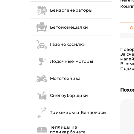
Катег
Компл
Бензогенераторы
Бетономешалки
О
Газонокосилки
Повор
За сч
малей
Лодочные моторы
В ком
Подхо
Мототехника
Похо
Снегоуборщики
Триммеры и Бензокосы
Теплицы из
поликарбоната