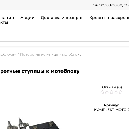
пн-пт 9:00-20:00, сб
мпании
Акции
Доставка и возврат
Кредит и рассроч
акты
тоблокам
Поворотные ступицы к мотоблоку
ротные ступицы к мотоблоку
Отзывы (0)
Рейтинг
0
0
Артикул:
из
KOMPLEKT-MOTO-
5
на
основе
опроса