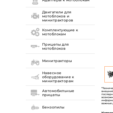
Адаптеры к мотоблокам
Двигатели для
мотоблоков и
минитракторов
Комплектующие к
мотоблокам
Прицепы для
мотоблоков
Минитракторы
Навесное
оборудование к
минитракторам
*Технич
Автомобильные
внешний
последн
прицепы
возможн
информа
важные 
Бензопилы