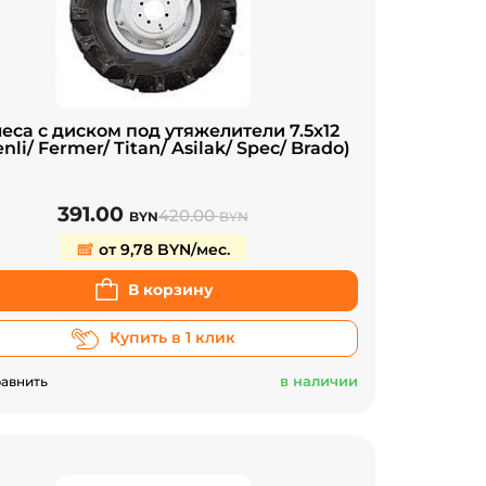
еса с диском под утяжелители 7.5х12
nli/ Fermer/ Titan/ Asilak/ Spec/ Brado)
391.00
420.00
BYN
BYN
от 9,78 BYN/мес.
В корзину
Купить в 1 клик
в наличии
авнить