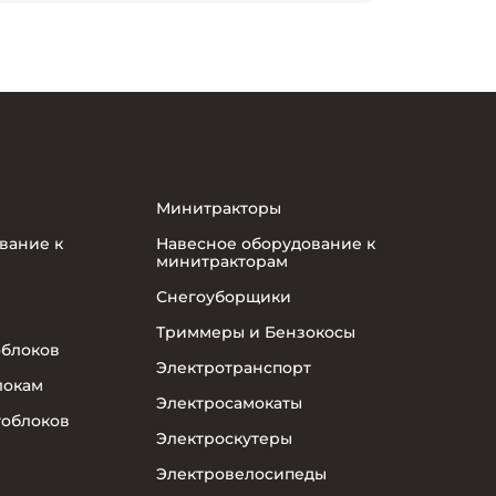
Минитракторы
вание к
Навесное оборудование к
минитракторам
Снегоуборщики
Триммеры и Бензокосы
облоков
Электротранспорт
локам
Электросамокаты
тоблоков
Электроскутеры
Электровелосипеды