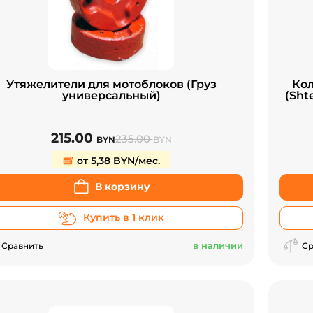
Утяжелители для мотоблоков (Груз
Кол
универсальный)
(Shte
215.00
235.00
BYN
BYN
от 5,38 BYN/мес.
В корзину
Купить в 1 клик
в наличии
Сравнить
Ср