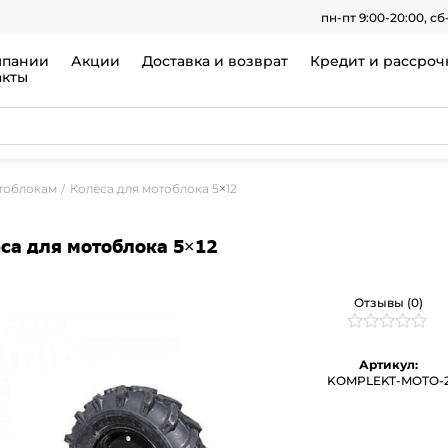
пн-пт 9:00-20:00, сб
мпании
Акции
Доставка и возврат
Кредит и рассроч
акты
тоблокам
Колёса для мотоблока 5×12
са для мотоблока 5×12
Отзывы (0)
Рейтинг
0
0
Артикул:
из
KOMPLEKT-MOTO-
5
на
основе
опроса