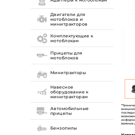
Адаптеры к мотоблокам
Двигатели для
мотоблоков и
минитракторов
Комплектующие к
мотоблокам
Прицепы для
мотоблоков
Минитракторы
Навесное
оборудование к
минитракторам
*Технич
Автомобильные
внешний
последн
прицепы
возможн
информа
важные 
Бензопилы