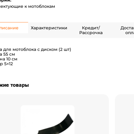
ории:
ектующие к мотоблокам
писание
Характеристики
Кредит/
Доста
Рассрочка
опл
а для мотоблока с диском (2 шт)
а 55 см
а 10 см
р 5×12
жие товары