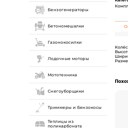
Катег
Компл
Бензогенераторы
Бетономешалки
О
Газонокосилки
Колёс
Высот
Ширин
Лодочные моторы
Разме
Мототехника
Похо
Снегоуборщики
Триммеры и Бензокосы
Теплицы из
поликарбоната