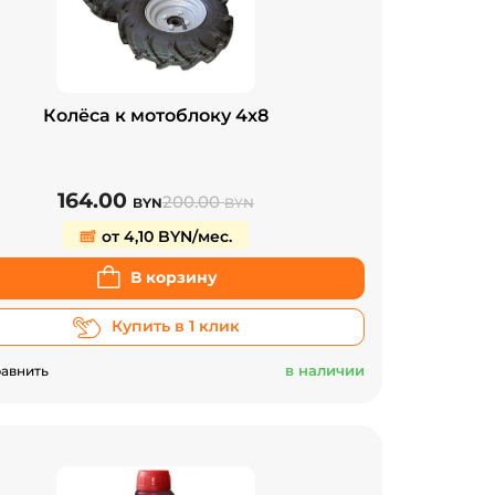
Колёса к мотоблоку 4x8
164.00
200.00
BYN
BYN
от 4,10 BYN/мес.
В корзину
Купить в 1 клик
в наличии
авнить