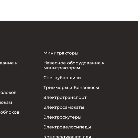
Минитракторы
вание к
Навесное оборудование к
минитракторам
Снегоуборщики
Триммеры и Бензокосы
облоков
Электротранспорт
локам
Электросамокаты
тоблоков
Электроскутеры
Электровелосипеды
Комплектующие для