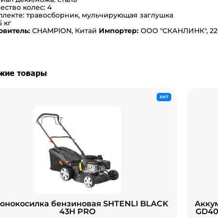
ество колес:
4
плекте:
травосборник, мульчирующая заглушка
5
кг
овитель:
CHAMPION, Китай
Импортер:
ООО "СКАНЛИНК", 2200
жие товары
ХИТ
зонокосилка бензиновая SHTENLI BLACK
Акку
43H PRO
GD40