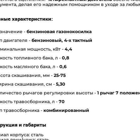
умента, делая его надежным помощником в уходе за любы
ные характеристики:
значение -
бензиновая газонокосилка
п двигателя -
бензиновый, 4-х тактный
минальная мощность, кВт -
4,4
кость топливного бака, л -
0,8
кость масляного бака, л -
0,6
сота скашивания, мм -
25-75
рина скашивания, см -
5,30
личество рычагов регулировки высоты -
1 рычаг 7 положе
кость травосборника, л -
70
п травосборника -
к
омбинированный
рукция и габариты
иал корпуса:
сталь
иал деки/ножа:
сталь