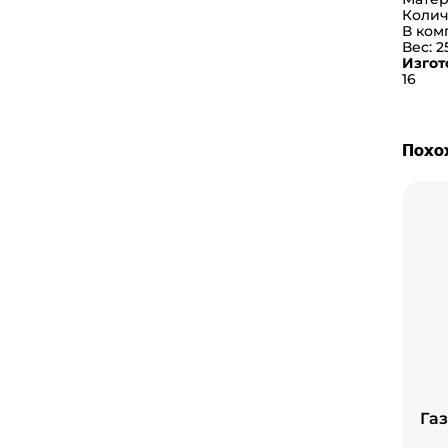
Колич
В ком
Вес: 2
Изгот
16
Похо
Га