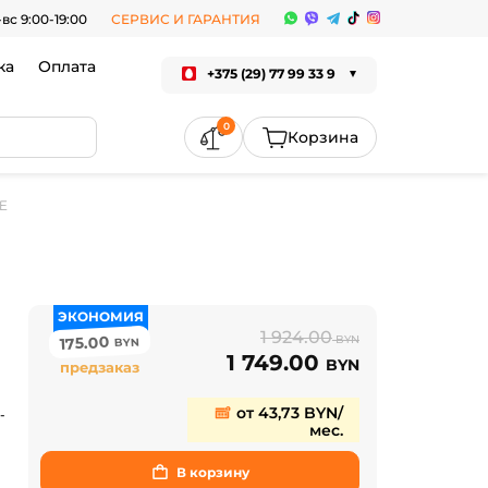
-вс 9:00-19:00
СЕРВИС И ГАРАНТИЯ
ка
Оплата
+375 (29) 77 99 33 9
0
E
ЭКОНОМИЯ
1 924.00
175.00
BYN
BYN
1 749.00
BYN
предзаказ
от 43,73 BYN/
-
мес.
В корзину