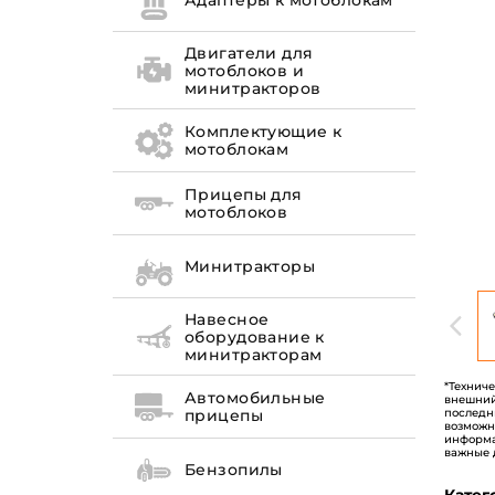
Адаптеры к мотоблокам
Двигатели для
мотоблоков и
минитракторов
Комплектующие к
мотоблокам
Прицепы для
мотоблоков
Минитракторы
Навесное
оборудование к
минитракторам
*Технич
Автомобильные
внешний
последн
прицепы
возможн
информа
важные 
Бензопилы