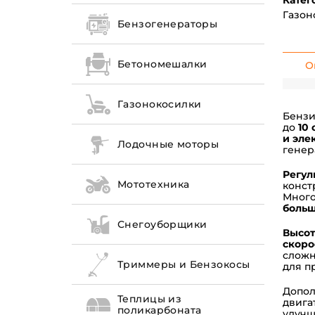
Катег
Газон
Бензогенераторы
Бетономешалки
О
Газонокосилки
Бензи
до
10 
и эле
Лодочные моторы
генер
Регул
Мототехника
конст
Много
больш
Снегоуборщики
Высот
скоро
сложн
Триммеры и Бензокосы
для п
Допол
Теплицы из
двига
поликарбоната
улучш