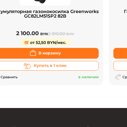
умуляторная газонокосилка Greenworks
Г
GC82LM51SP2 82В
2 100.00
2 310.00
BYN
BYN
от 52,50 BYN/мес.
В корзину
Купить в 1 клик
в наличии
Сравнить
Ср