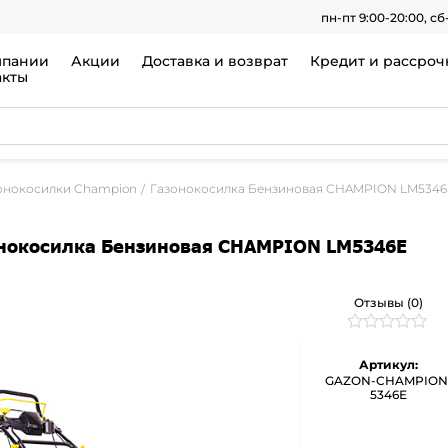
пн-пт 9:00-20:00, сб
мпании
Акции
Доставка и возврат
Кредит и рассроч
акты
онокосилки Champion
Газонокосилка Бензиновая CHAMPION LM5346
нокосилка Бензиновая CHAMPION LM5346E
Отзывы (0)
Рейтинг
0
0
Артикул:
из
GAZON-CHAMPION
5
5346Е
на
основе
опроса