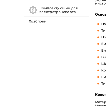
инстр
Комплектующие для
электротранспорта
Основ
Хозблоки
На
Ти
Но
Ем
Ем
Вы
Ши
Ко
Ем
Ти
Конст
Матер
Матер