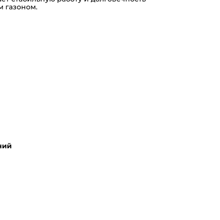
м газоном.
ний