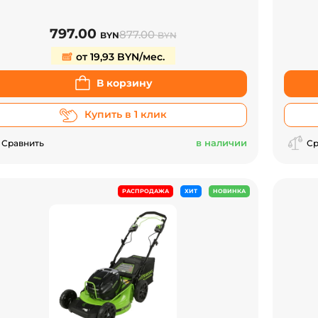
797.00
877.00
BYN
BYN
от 19,93 BYN/мес.
В корзину
Купить в 1 клик
в наличии
Сравнить
Ср
РАСПРОДАЖА
ХИТ
НОВИНКА