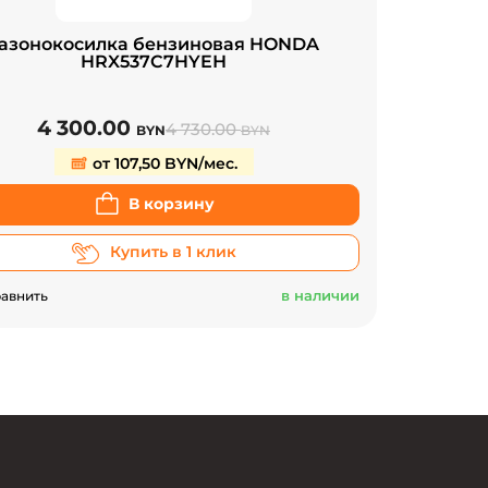
азонокосилка бензиновая HONDA
HRX537C7HYEН
4 300.00
4 730.00
BYN
BYN
от 107,50 BYN/мес.
В корзину
Купить в 1 клик
в наличии
авнить