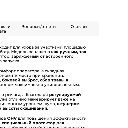
вка и
Вопросы/ответы
Отзывы
ата
ходит для ухода за участками площадью
боту. Модель оснащена
как ручным, так
лятор, заряжаемый от встроенного
 запуска.
мфорт оператора, а складная
кономить место при хранении.
 боковой выброс, сбор травы в
газоном максимально универсальным.
о рычага, а благодаря
регулируемой
лка отлично маневрирует даже на
ониженным уровнем шума,
штуцером
й высоты скашивания.
нов OHV
для повышения эффективности
и
специальный протектор
для
ет стабильную работу и долговечность