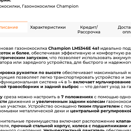
ории:
окосилки
,
Газонокосилки Champion
писание
Характеристики
Кредит/
Доста
Рассрочка
опл
новая газонокосилка
Champion LM5346E
4в1
идеально под
соток и более
, обеспечивая эффективную и комфортную ра
ктрическим запуском
, что позволяет использовать аккуму
атора или зарядного устройства, для быстрого и надежного
ировка рукоятки по высоте
обеспечивает максимальный ко
рукция позволяет легко транспортировать устройство и э
функциональная система «4 в 1»
включает мульчирование,
ой травосборник и задний выброс
— что делает уход за 
у
среза можно настроить в
7 положениях
с помощью одног
сти
движения и
увеличенным задним колесам
газонокоси
ых участках. Устройство оснащено
тихим глушителем
с п
ромывки металлической деки и
центральной регулировко
нительные преимущества включают расположение
клапа
теля,
прочный стальной корпус
,
колеса с подшипниками
енного сцепления.
Четырехтактный двигатель
обеспечива