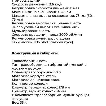
Привод:
задний
Скорость движения:
3.6 км/ч
Регулировка скорости движения:
нет
Макс. ширина скашивания:
46 см
Максимальная высота скашивания:
75 мм (30-
75 мм)
Регулировка высоты скашивания:
есть
Число уровней высоты скашивания:
7
Мульчирование:
есть
Скорость вращения ножа:
3000 об./мин
Регулировка ручки:
да, складная
Технологии:
INSTART (легкий пуск)
Конструкция и габариты
Травосборник:
есть
Тип травосборника:
гибридный (мягкий с
жестким верхом)
Объём травосборника:
60 л
Материал корпуса:
сталь
Материал деки/ножа:
сталь
Количество колес:
4
Диаметр передних колес:
178 мм
Диаметр задних колес:
254 мм
В комплекте:
травосборник, мульчирующая
заглушка
Вес:
35 кг