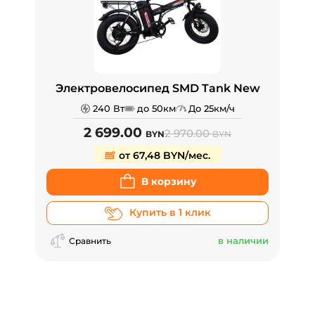
Электровелосипед SMD Tank New
240 Вт
до 50км
До 25км/ч
2 699.00
2 970.00
BYN
BYN
от 67,48 BYN/мес.
В корзину
Купить в 1 клик
в наличии
Сравнить