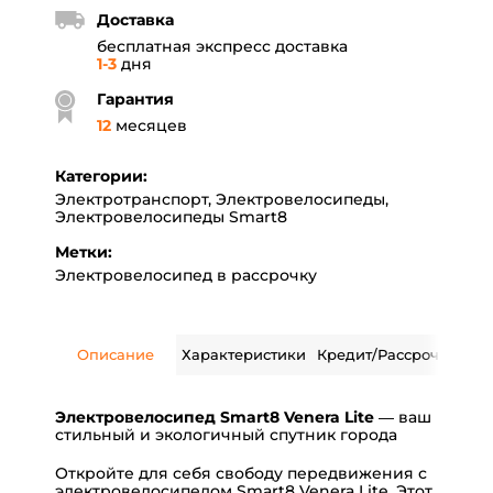
Доставка
бесплатная экспресс доставка
1-3
дня
Гарантия
12
месяцев
Категории:
Электротранспорт
,
Электровелосипеды
,
Электровелосипеды Smart8
Метки:
Электровелосипед в рассрочку
Описание
Характеристики
Кредит/Рассрочка
Дос
Электровелосипед Smart8 Venera Lite
— ваш
стильный и экологичный спутник города
Откройте для себя свободу передвижения с
электровелосипедом Smart8 Venera Lite. Этот