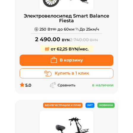
Электровелосипед Smart Balance
Fiesta
250 Вт
до 60км
До 25км/ч
2 490.00
2 740.00
BYN
BYN
от 62,25 BYN/мес.
В корзину
Купить в 1 клик
5.0
в наличии
Сравнить
БЕЗ РЕГИСТРАЦИИ И ПРАВ
ХИТ
НОВИНКА