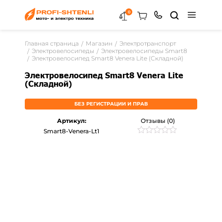
0
Главная страница
Магазин
Электротранспорт
Электровелосипеды
Электровелосипеды Smart8
Электровелосипед Smart8 Venera Lite (Складной)
Электровелосипед Smart8 Venera Lite
(Складной)
БЕЗ РЕГИСТРАЦИИ И ПРАВ
Артикул:
Отзывы (0)
Smart8-Venera-Lt1
Рейтинг
0
0
из
5
на
основе
опроса
пользователей