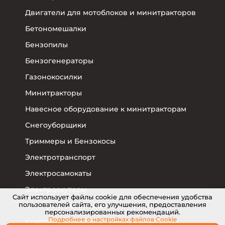
Двигатели для мотоблоков и минитракторов
Бетономешалки
Бензопилы
Бензогенераторы
Газонокосилки
Минитракторы
Навесное оборудование к минитракторам
Снегоуборщики
Триммеры и Бензокосы
Электротранспорт
Электросамокаты
Электроскутеры
Cайт использует файлы cookie для обеспечения удобства
пользователей сайта, его улучшения, предоставления
Электровелосипеды
персонализированных рекомендаций.
Подробнее о настройках
файлов Cookie
Комплектующие для электротранспорта