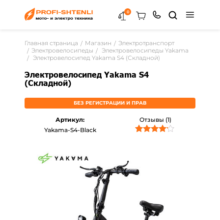
0
Главная страница
Магазин
Электротранспорт
Электровелосипеды
Электровелосипеды Yakama
Электровелосипед Yakama S4 (Складной)
Электровелосипед Yakama S4
(Складной)
БЕЗ РЕГИСТРАЦИИ И ПРАВ
Артикул:
Отзывы (1)
Yakama-S4-Black
1
Рейтинг
4.00
из 5
на основе
опроса
пользователя