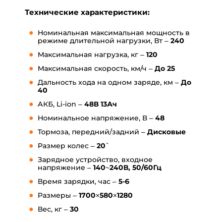
Технические характеристики:
Номинальная максимальная мощность в
режиме длительной нагрузки, Вт –
240
Максимальная нагрузка, кг –
120
Максимальная скорость, км/ч –
До
25
Дальность хода на одном заряде, км –
До
40
АКБ, Li-ion –
48
В 13Ач
Номинальное напряжение, В –
48
Тормоза, передний/задний –
Дисковые
Размер колес –
20`
Зарядное устройство, входное
напряжение –
140~240В, 50/60Гц
Время зарядки, час –
5-6
Размеры
–
1700×580×1280
Вес, кг –
30