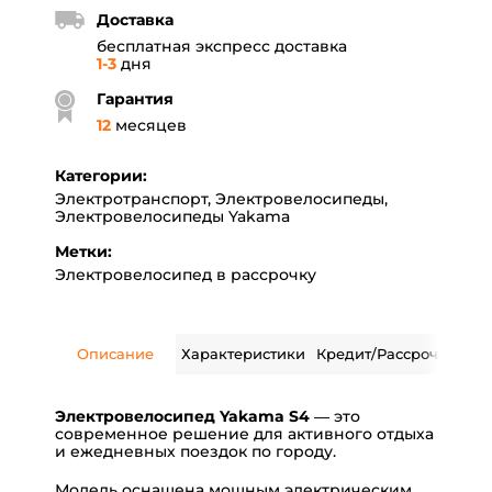
Доставка
бесплатная экспресс доставка
1-3
дня
Гарантия
12
месяцев
Категории:
Электротранспорт
,
Электровелосипеды
,
Электровелосипеды Yakama
Метки:
Электровелосипед в рассрочку
Описание
Характеристики
Кредит/Рассрочка
Дос
Электровелосипед Yakama S4
— это
современное решение для активного отдыха
и ежедневных поездок по городу.
Модель оснащена мощным электрическим