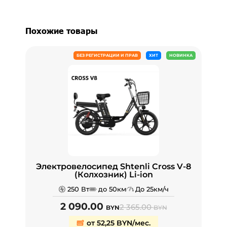
Похожие товары
БЕЗ РЕГИСТРАЦИИ И ПРАВ
ХИТ
НОВИНКА
Электровелосипед Shtenli Cross V-8
(Колхозник) Li-ion
250 Вт
до 50км
До 25км/ч
2 090.00
2 365.00
BYN
BYN
от 52,25 BYN/мес.