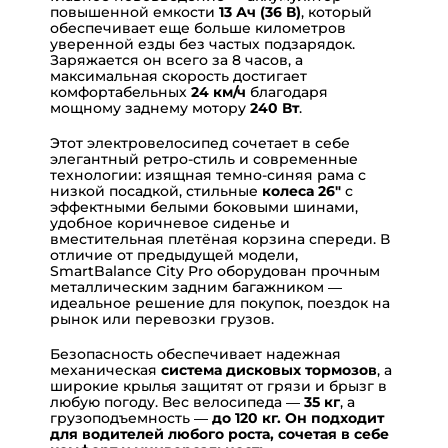
повышенной емкости
13 Ач (36 В)
, который
обеспечивает еще больше километров
уверенной езды без частых подзарядок.
Заряжается он всего за 8 часов, а
максимальная скорость достигает
комфортабельных
24 км/ч
благодаря
мощному заднему мотору
240 Вт
.
Этот электровелосипед сочетает в себе
элегантный ретро-стиль и современные
технологии: изящная темно-синяя рама с
низкой посадкой, стильные
колеса 26"
с
эффектными белыми боковыми шинами,
удобное коричневое сиденье и
вместительная плетёная корзина спереди. В
отличие от предыдущей модели,
SmartBalance City Pro оборудован прочным
металлическим задним багажником —
идеальное решение для покупок, поездок на
рынок или перевозки грузов.
Безопасность обеспечивает надежная
механическая
система дисковых тормозов
, а
широкие крылья защитят от грязи и брызг в
любую погоду. Вес велосипеда —
35 кг
, а
грузоподъемность —
до 120 кг.
Он подходит
для водителей любого роста, сочетая в себе