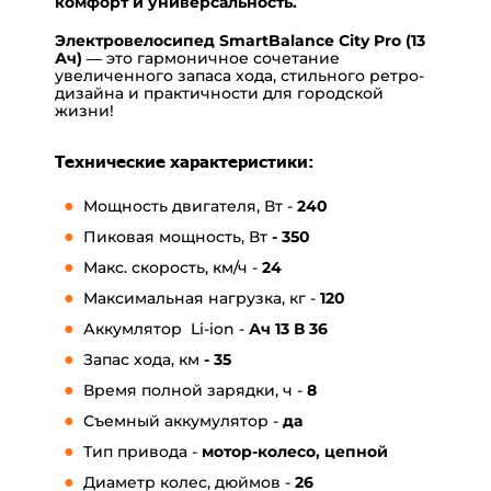
комфорт и универсальность.
Электровелосипед SmartBalance City Pro (13
Ач)
— это гармоничное сочетание
увеличенного запаса хода, стильного ретро-
дизайна и практичности для городской
жизни!
Технические характеристики:
Мощность двигателя, Вт -
240
Пиковая мощность, Вт
- 350
Макс. скорость, км/ч -
24
Максимальная нагрузка, кг -
120
Аккумлятор Li-ion -
Ач
13
В 36
Запас хода, км
- 35
Время полной зарядки, ч -
8
Съемный аккумулятор -
да
Тип привода -
мотор-колесо, цепной
Диаметр колес, дюймов -
26