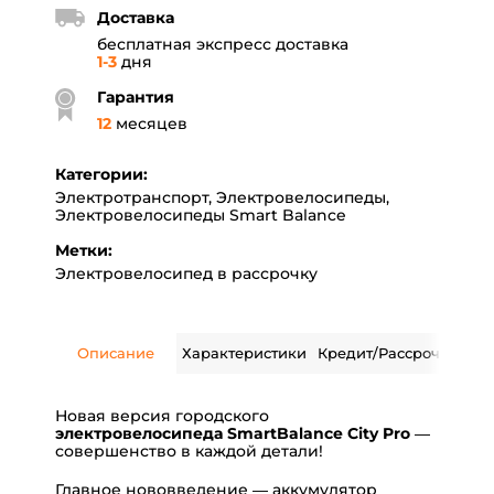
Доставка
бесплатная экспресс доставка
1-3
дня
Гарантия
12
месяцев
Категории:
Электротранспорт
,
Электровелосипеды
,
Электровелосипеды Smart Balance
Метки:
Электровелосипед в рассрочку
Описание
Характеристики
Кредит/Рассрочка
Дос
Новая версия городского
электровелосипеда SmartBalance City Pro
—
совершенство в каждой детали!
Главное нововведение — аккумулятор