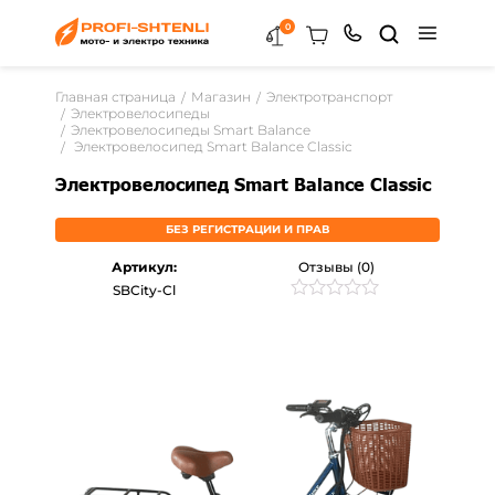
0
Главная страница
Магазин
Электротранспорт
Электровелосипеды
Электровелосипеды Smart Balance
Электровелосипед Smart Balance Classic
Электровелосипед Smart Balance Classic
БЕЗ РЕГИСТРАЦИИ И ПРАВ
Артикул:
Отзывы (0)
SBCity-Cl
Рейтинг
0
0
из
5
на
основе
опроса
пользователей