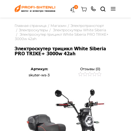
0
Главная страница
Магазин
Электротранспорт
Электроскутеры
Электроскутеры White Siberia
Электроскутер трицикл White Siberia PRO TRIKE+
3000w 42ah
Электроскутер трицикл White Siberia
PRO TRIKE+ 3000w 42ah
Артикул:
Отзывы (0)
skuter-ws-3
Рейтинг
0
0
из
5
на
основе
опроса
пользователей